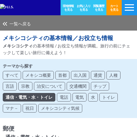
現地情報
お気に入り
閲覧履歴
カート
を見る
を見る
を見る
を見る
一覧へ戻る
メキシコシティ
の基本情報／お役立ち情報
メキシコシティ
の基本情報 / お役立ち情報が満載。旅行の前にチェ
ックして楽しい旅行に備えよう！
テーマから探す
すべて
メキシコ概要
首都
出入国
通貨
人種
言語
宗教
治安について
交通機関
チップ
通信・電気・水・トイレ
電話
電気
水
トイレ
マナ－
祝日
メキシコシティ気候
郵便
- 通信・電気・水・トイレ -