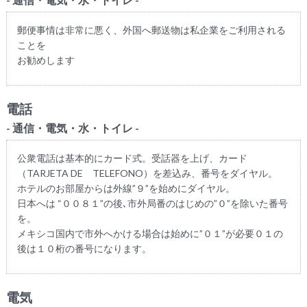
郵便事情は非常に悪く、外国へ郵送物は私企業をご利用される
ことを
お勧めします
電話
- 通信・電気・水・トイレ -
公衆電話は基本的にカード式。受話器を上げ、カード
（TARJETA DE TELEFONO）を差込み、番号をダイヤル。
ホテルのお部屋からは外線”９”を始めにダイヤル。
日本へは “００８１”の後､市外局番のはじめの”０”を除いた番号
を。
メキシコ国内で市外へかける場合は始めに”０１”が必要０１の
後は１０桁の番号になります。
電気