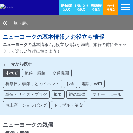
現地情報
お気に入り
閲覧履歴
カート
を見る
を見る
を見る
を見る
一覧へ戻る
ニューヨーク
の基本情報／お役立ち情報
ニューヨーク
の基本情報 / お役立ち情報が満載。旅行の前にチェッ
クして楽しい旅行に備えよう！
テーマから探す
すべて
気候・服装
交通機関
祝祭日／季節ごとのイベント
お金
電話／WiFi
単位・サイズ・プラグ
概要
旅の準備
マナー・ルール
お土産・ショッピング
トラブル・治安
ニューヨークの気候
- 気候・服装 -