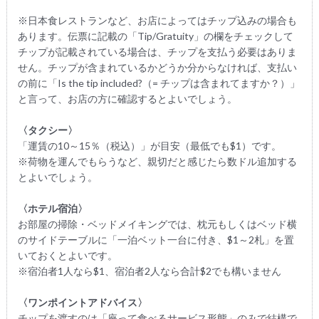
※日本食レストランなど、お店によってはチップ込みの場合も
あります。伝票に記載の「Tip/Gratuity」の欄をチェックして
チップが記載されている場合は、チップを支払う必要はありま
せん。チップが含まれているかどうか分からなければ、支払い
の前に「Is the tip included?（= チップは含まれてますか？）」
と言って、お店の方に確認するとよいでしょう。
〈タクシー〉
「運賃の10～15％（税込）」が目安（最低でも$1）です。
※荷物を運んでもらうなど、親切だと感じたら数ドル追加する
とよいでしょう。
〈ホテル宿泊〉
お部屋の掃除・ベッドメイキングでは、枕元もしくはベッド横
のサイドテーブルに「一泊ベット一台に付き、$1～2札」を置
いておくとよいです。
※宿泊者1人なら$1、宿泊者2人なら合計$2でも構いません
〈ワンポイントアドバイス〉
チップを渡すのは「座って食べるサービス形態」のみで結構で