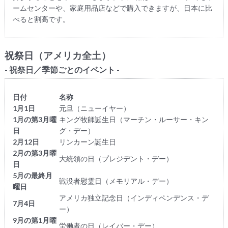
ームセンターや、家庭用品店などで購入できますが、日本に比
べると割高です。
祝祭日（アメリカ全土）
- 祝祭日／季節ごとのイベント -
日付
名称
1月1日
元旦（ニューイヤー）
1月の第3月曜
キング牧師誕生日（マーチン・ルーサー・キン
日
グ・デー）
2月12日
リンカーン誕生日
2月の第3月曜
大統領の日（プレジデント・デー）
日
5月の最終月
戦没者慰霊日（メモリアル・デー）
曜日
アメリカ独立記念日（インディペンデンス・デ
7月4日
ー）
9月の第1月曜
労働者の日（レイバー・デー）