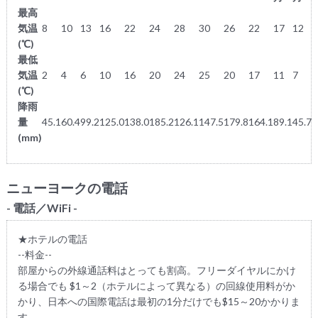
最高
気温
8
10
13
16
22
24
28
30
26
22
17
12
(℃)
最低
気温
2
4
6
10
16
20
24
25
20
17
11
7
(℃)
降雨
量
45.1
60.4
99.2
125.0
138.0
185.2
126.1
147.5
179.8
164.1
89.1
45.7
(mm)
ニューヨークの電話
- 電話／WiFi -
★ホテルの電話
--料金--
部屋からの外線通話料はとっても割高。フリーダイヤルにかけ
る場合でも $1～2（ホテルによって異なる）の回線使用料がか
かり、日本への国際電話は最初の1分だけでも$15～20かかりま
す。