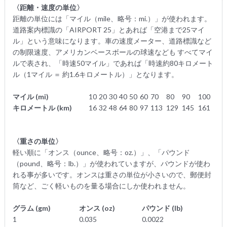
〈距離・速度の単位〉
距離の単位には「マイル（mile、略号：mi.）」が使われます。
道路案内標識の「AIRPORT 25」とあれば「空港まで25マイ
ル」という意味になります。車の速度メーター、道路標識など
の制限速度、アメリカンベースボールの球速なども すべてマイ
ルで表され、「時速50マイル」であれば「時速約80キロメート
ル（1マイル ＝ 約1.6キロメートル）」となります。
マイル (mi)
10
20
30
40
50
60
70
80
90
100
キロメートル (km)
16
32
48
64
80
97
113
129
145
161
〈重さの単位〉
軽い順に「オンス（ounce、略号：oz.）」、「パウンド
（pound、略号：lb.）」が使われていますが、パウンドが使わ
れる事が多いです。オンスは重さの単位が小さいので、郵便封
筒など、ごく軽いものを量る場合にしか使われません。
グラム (gm)
オンス (oz)
パウンド (lb)
1
0.035
0.0022