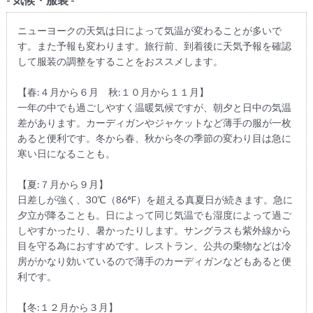
ニューヨークの天気は日によって気温が変わることが多いで
す。また予報も変わります。旅行前、到着後に天気予報を確認
して服装の調整をすることをおススメします。
【春:４月から６月 秋:１０月から１１月】
一年の中でも過ごしやすく温暖気候ですが、朝夕と日中の気温
差があります。カーディガンやジャケットなど薄手の服が一枚
あると便利です。冬から春、秋から冬の季節の変わり目は急に
寒い日になることも。
【夏:７月から９月】
日差しが強く、30℃（86°F）を超える真夏日が続きます。急に
夕立が降ることも。日によって同じ気温でも湿度によって過ご
しやすかったり、暑かったりします。サングラスも紫外線から
目を守る為におすすめです。レストラン、公共の乗物などは冷
房がかなり効いているので薄手のカーディガンなどもあると便
利です。
【冬:１２月から３月】