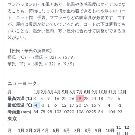
マンハッタンのビル風もあり、気温や体感温度はマイナスにな
ることも。荷物になっても何か重ね着できるものや厚手のコー
ト、ニット帽、手袋、マフラーなどの防寒具が必要です。です
が、屋内は暖房が効いていているため、コートの下は薄着でも
いいことも。温かい屋内、寒い屋外に合わせて調整ができる服
装がよい。
【摂氏・華氏の換算式】
摂氏（℃）=（華氏 － 32）x（5 / 9）
華氏（℉）=（摂氏 ＋ 32）x（9 / 5）
ニューヨーク
月
1月
2月
3月
4月
5月
6月
7月
8月
9月
10月
11月
12月
最高気温 (℃)
3
5
9
16
22
26
29
28
24
18
12
6
最低気温 (℃)
-4
-3
1
6
12
17
20
19
15
9
4
-1
降雨量 (mm)
84
78
98
103
107
90
106
102
95
84
104
93
東京
11
12
月
1月
2月
3月
4月
5月
6月
7月
8月
9月
10月
月
月