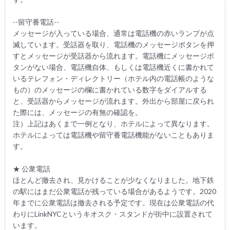
--留守番電話--
メッセージが入っている場合、通常は電話機の赤いランプが点
滅しています。受話器を取り、電話機のメッセージボタンを押
すとメッセージが受話器から流れます。電話機にメッセージボ
タンがない場合、電話機自体、もしくは電話機近くに書かれて
いるテレフォン・ディレクトリー（ホテル内の電話帳のような
もの）のメッセージの欄に書かれている数字をダイアルする
と、受話器からメッセージが流れます。外出から部屋に戻られ
た際には、メッセージの有無の確認を。
注）上記はあくまで一例となり、ホテルによって異なります。
ホテルによっては電話機や留守番電話機能がないこともありま
す。
★ 公衆電話
ほとんど撤去され、見かけることが少なくなりました。地下鉄
の駅にはまだ公衆電話が残っている場合があるようです。2020
年までに公衆電話は撤去される予定です。現在は公衆電話の代
わりにLinkNYCというキオスク・スタンドが街中に設置されて
います。