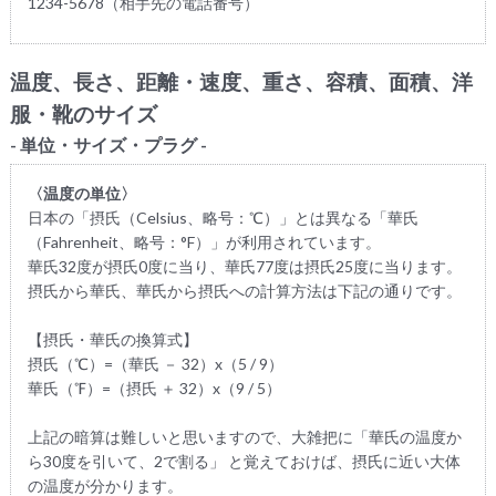
1234-5678（相手先の電話番号）
温度、長さ、距離・速度、重さ、容積、面積、洋
服・靴のサイズ
- 単位・サイズ・プラグ -
〈温度の単位〉
日本の「摂氏（Celsius、略号：℃）」とは異なる「華氏
（Fahrenheit、略号：°F）」が利用されています。
華氏32度が摂氏0度に当り、華氏77度は摂氏25度に当ります。
摂氏から華氏、華氏から摂氏への計算方法は下記の通りです。
【摂氏・華氏の換算式】
摂氏（℃）=（華氏 － 32）x（5 / 9）
華氏（℉）=（摂氏 ＋ 32）x（9 / 5）
上記の暗算は難しいと思いますので、大雑把に「華氏の温度か
ら30度を引いて、2で割る」 と覚えておけば、摂氏に近い大体
の温度が分かります。