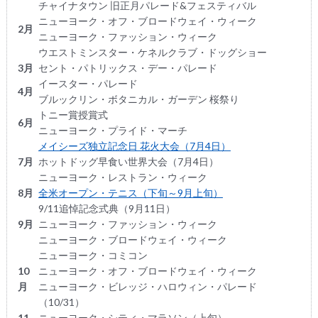
チャイナタウン 旧正月パレード&フェスティバル
ニューヨーク・オフ・ブロードウェイ・ウィーク
2月
ニューヨーク・ファッション・ウィーク
ウエストミンスター・ケネルクラブ・ドッグショー
3月
セント・パトリックス・デー・パレード
イースター・パレード
4月
ブルックリン・ボタニカル・ガーデン 桜祭り
トニー賞授賞式
6月
ニューヨーク・プライド・マーチ
メイシーズ独立記念日 花火大会（7月4日）
7月
ホットドッグ早食い世界大会（7月4日）
ニューヨーク・レストラン・ウィーク
8月
全米オープン・テニス（下旬～9月上旬）
9/11追悼記念式典（9月11日）
9月
ニューヨーク・ファッション・ウィーク
ニューヨーク・ブロードウェイ・ウィーク
ニューヨーク・コミコン
10
ニューヨーク・オフ・ブロードウェイ・ウィーク
月
ニューヨーク・ビレッジ・ハロウィン・パレード
（10/31）
11
ニューヨーク・シティ・マラソン（上旬）