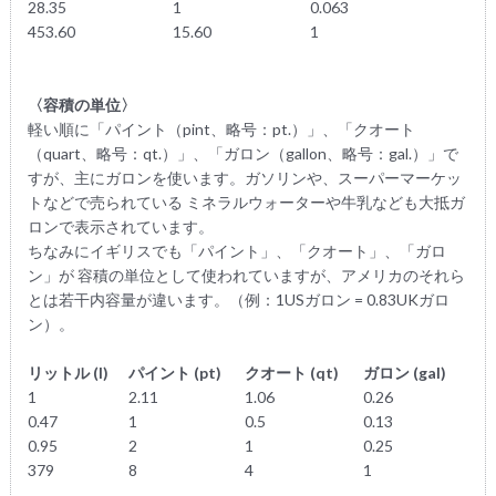
28.35
1
0.063
453.60
15.60
1
〈容積の単位〉
軽い順に「パイント（pint、略号：pt.）」、「クオート
（quart、略号：qt.）」、「ガロン（gallon、略号：gal.）」で
すが、主にガロンを使います。ガソリンや、スーパーマーケッ
トなどで売られている ミネラルウォーターや牛乳なども大抵ガ
ロンで表示されています。
ちなみにイギリスでも「パイント」、「クオート」、「ガロ
ン」が 容積の単位として使われていますが、アメリカのそれら
とは若干内容量が違います。（例：1USガロン = 0.83UKガロ
ン）。
リットル (l)
パイント (pt)
クオート (qt)
ガロン (gal)
1
2.11
1.06
0.26
0.47
1
0.5
0.13
0.95
2
1
0.25
379
8
4
1