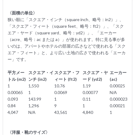
〈面積の単位〉
狭い順に「スクエア・インチ（square inch、略号：in2）」、
「スクエア・フィート（square feet、略号：ft2）」、「スク
エア・ヤード（square yard、略号：yd2）」、「エーカー
（acre、略号：ac または a）」が使われます。特に見る事が多
いのは、アパートやホテルの部屋の広さなどで使われる「スク
エア・フィート」と、より広い土地の広さで使われる「エーカ
ー」です。
平方メー
スクエア・イ
スクエア・フ
スクエア・ヤ
エーカー
トル (m2)
ンチ (in2)
ィート (ft2)
ード (yd2)
(ac)
1
1,550
10.76
1.19
0.00025
0.00065
1
0.0069
0.00077
N/A
0.093
143.99
1
0.11
0.000023
0.84
1,296
9
1
0.00021
4,047
N/A
43,561
4,840
1
〈洋服・靴のサイズ〉