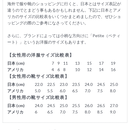
海外で服や靴のショッピングに行くと、日本とはサイズ表記が
違うのでとまどう事もあるかもしれません。下記に日本とアメ
リカのサイズの比較表をいくつかまとめましたので、ぜひショ
ッピングの際のご参考になさってください。
さらに、ブランドによっては小柄な方向けに「Petite（ペティ
ート）」というお洋服のサイズもあります。
【女性用の洋服サイズ比較表】
日本 (cm)
7
9
11
13
15
17
19
アメリカ
4
6
8
10
12
14
16
【女性用の靴サイズ比較表】
日本 (cm)
22.0
22.5
23.0
23.5
24.0
24.5
25.0
アメリカ
5.0
5.5
6.0
6.5
7.0
7.5
8.0
【男性用の靴サイズ比較表】
日本 (cm)
24.0
24.5
25.0
25.5
26.0
26.5
27.0
アメリカ
6
6.5
7.0
7.5
8.0
8.5
9.0