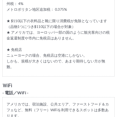
州税： 4%
メトロポリタン地区追加税： 0.375%
★ $110以下の衣料品と靴に限り消費税が免除となっています
（品物1つにつき$110以下の場合が対象）
★ アメリカでは、ヨーロッパ一部の国のように観光客向けの税
金返還制度や市内に免税店はありません。
★ 免税店
ニューヨークの場合、免税店は空港にしかない。
しかも、規模が大きくはないので、あまり期待しない方が無
難。
ＷiFi
- 電話／WiFi -
アメリカでは、宿泊施設、公共エリア、ファーストフード＆カ
フェなど、無料（フリー）WiFiを利用できるスポットは多数あ
ります。