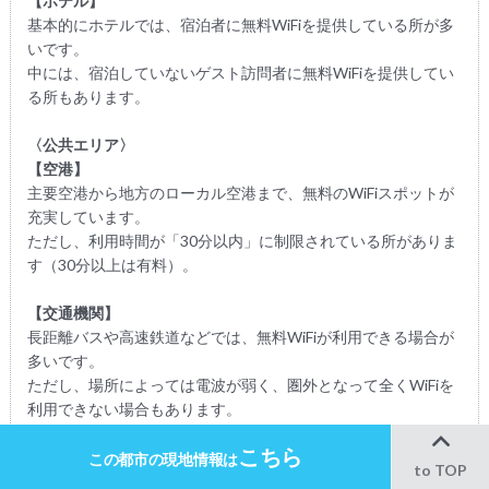
【ホテル】
基本的にホテルでは、宿泊者に無料WiFiを提供している所が多
いです。
中には、宿泊していないゲスト訪問者に無料WiFiを提供してい
る所もあります。
〈公共エリア〉
【空港】
主要空港から地方のローカル空港まで、無料のWiFiスポットが
充実しています。
ただし、利用時間が「30分以内」に制限されている所がありま
す（30分以上は有料）。
【交通機関】
長距離バスや高速鉄道などでは、無料WiFiが利用できる場合が
多いです。
ただし、場所によっては電波が弱く、圏外となって全くWiFiを
利用できない場合もあります。
長距離移動での利用を検討される方は、レンタルWiFiの利用を
こちら
22
オススメします。
この都市の
1
2
現地情報は
件
to TOP
20件