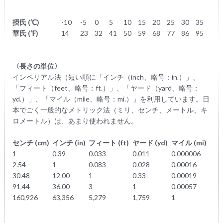
摂氏 (℃)
-10
-5
0
5
10
15
20
25
30
35
華氏 (℉)
14
23
32
41
50
59
68
77
86
95
〈長さの単位〉
インペリアル法（短い順に「インチ（inch、略号：in.）」、
「フィート（feet、略号：ft.）」、「ヤード（yard、略号：
yd.）」、「マイル（mile、略号：mi.）」を利用しています。日
本でごく一般的なメトリック法（ミリ、センチ、メートル、キ
ロメートル）は、あまり使われません。
センチ (cm)
インチ (in)
フィート (ft)
ヤード (yd)
マイル (mi)
1
0.39
0.033
0.011
0.000006
2.54
1
0.083
0.028
0.00016
30.48
12.00
1
0.33
0.00019
91.44
36.00
3
1
0.00057
160,926
63,356
5,279
1,759
1