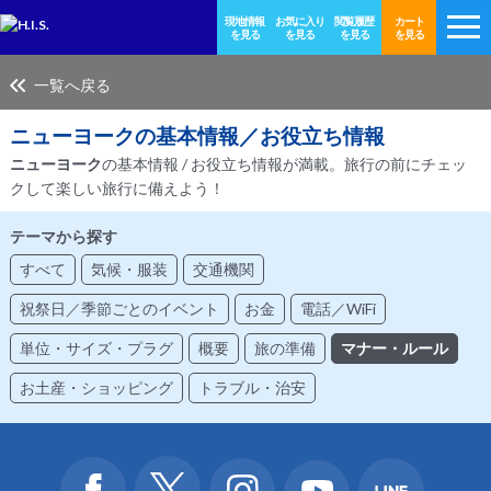
現地情報
お気に入り
閲覧履歴
カート
を見る
を見る
を見る
を見る
一覧へ戻る
ニューヨーク
の基本情報／お役立ち情報
ニューヨーク
の基本情報 / お役立ち情報が満載。旅行の前にチェッ
クして楽しい旅行に備えよう！
テーマから探す
すべて
気候・服装
交通機関
祝祭日／季節ごとのイベント
お金
電話／WiFi
単位・サイズ・プラグ
概要
旅の準備
マナー・ルール
お土産・ショッピング
トラブル・治安