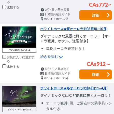
CA
772~
$
比較
3泊4日／基本毎日
日本語/英語ガイド
詳細
ホワイトホース発
ホワイトホース★夏オーロラ4泊5日(8~10月)
ダイナミックな風景に輝くオーロラ！【オー
ロラ観賞、ホテル、送迎付き】
毎晩オーロラ観賞付き！
YXY4NT-PWMJ4
続きを読む
お気に入りに追加
CA
912～
$
比較
4泊5日／基本毎日
日本語/英語ガイド
詳細
ホワイトホース発
ホワイトホース★冬オーロラ3泊4日(11~4月)
ダイナミックな山など絶景に輝くオーロラ！
オーロラ観賞3回、ご滞在中の防寒具レン
タル付き！
YXY3NTW-PBAVS3