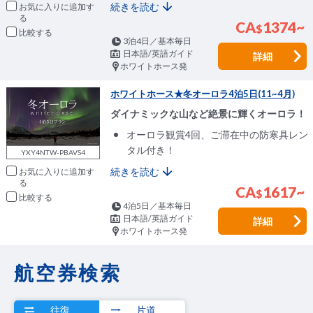
続きを読む
お気に入りに追加
CA
1374~
$
比較
3泊4日／基本毎日
日本語/英語ガイド
詳細
ホワイトホース発
ホワイトホース★冬オーロラ4泊5日(11~4月)
ダイナミックな山など絶景に輝くオーロラ！
オーロラ観賞4回、ご滞在中の防寒具レン
タル付き！
YXY4NTW-PBAVS4
続きを読む
お気に入りに追加
CA
1617~
$
比較
4泊5日／基本毎日
日本語/英語ガイド
詳細
ホワイトホース発
航空券検索
往復
片道