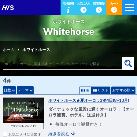
現地情報
お気に入り
閲覧履歴
カート
0
0
0
ホワイトホース
Whitehorse
ホーム
ホワイトホース
4
件
日数
テーマ
おすすめ順
表
リスト
ホワイトホース★夏オーロラ3泊4日(8~10月)
ダイナミックな風景に輝くオーロラ！【オー
ロラ観賞、ホテル、送迎付き】
毎晩オーロラ観賞付き！
YXY3NT-PWMJ3
続きを読む
お気に入りに追加