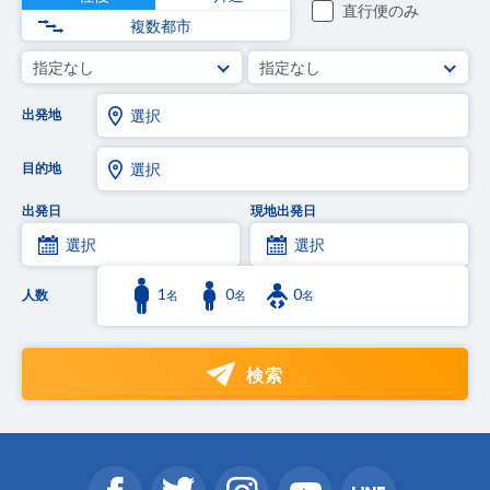
直行便のみ
複数都市
指定なし
指定なし
出発地
選択
目的地
選択
出発日
現地出発日
選択
選択
1
0
0
人数
名
名
名
検索