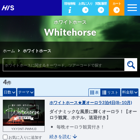
現地情報
お気に入り
閲覧履歴
カート
0
0
0
ホワイトホース
Whitehorse
ホーム
ホワイトホース
4
件
日数
テーマ
料金順
表
リスト
ホワイトホース★夏オーロラ3泊4日(8~10月)
ダイナミックな風景に輝くオーロラ！【オー
ロラ観賞、ホテル、送迎付き】
毎晩オーロラ観賞付き！
YXY3NT-PWMJ3
続きを読む
お気に入りに追加