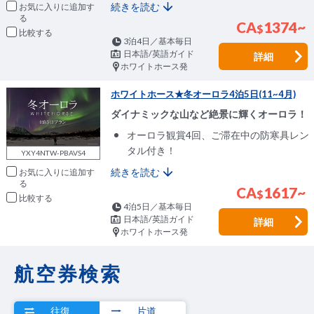
続きを読む
お気に入りに追加
CA
1374~
$
比較
3泊4日／基本毎日
日本語/英語ガイド
詳細
ホワイトホース発
ホワイトホース★冬オーロラ4泊5日(11~4月)
ダイナミックな山など絶景に輝くオーロラ！
オーロラ観賞4回、ご滞在中の防寒具レン
タル付き！
YXY4NTW-PBAVS4
続きを読む
お気に入りに追加
CA
1617~
$
比較
4泊5日／基本毎日
日本語/英語ガイド
詳細
ホワイトホース発
航空券検索
往復
片道