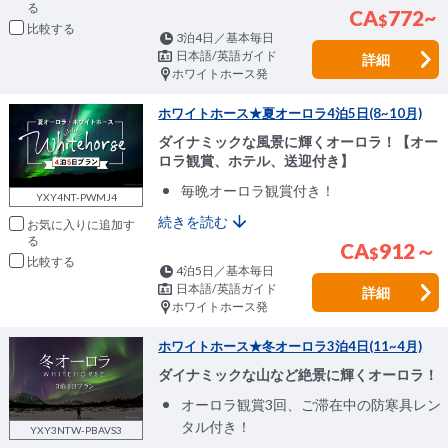
CA
772~
$
比較
3泊4日／基本毎日
日本語/英語ガイド
詳細
ホワイトホース発
ホワイトホース★夏オーロラ4泊5日(8~10月)
ダイナミックな風景に輝くオーロラ！【オー
ロラ観賞、ホテル、送迎付き】
毎晩オーロラ観賞付き！
YXY4NT-PWMJ4
続きを読む
お気に入りに追加
CA
912～
$
比較
4泊5日／基本毎日
日本語/英語ガイド
詳細
ホワイトホース発
ホワイトホース★冬オーロラ3泊4日(11~4月)
ダイナミックな山など絶景に輝くオーロラ！
オーロラ観賞3回、ご滞在中の防寒具レン
タル付き！
YXY3NTW-PBAVS3