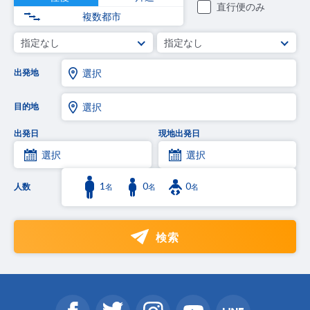
直行便のみ
複数都市
指定なし
指定なし
出発地
選択
目的地
選択
出発日
現地出発日
選択
選択
1
0
0
人数
名
名
名
検索