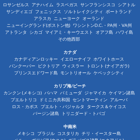
ロサンゼルス
アナハイム
ラスベガス
サンフランシスコ
シアトル
サンディエゴ
フェニックス
ソルトレイクシティ
ポートランド
アラスカ
ニューヨーク
オーランド
ニューイングランド(ボストン他)
ワシントンD.C.・PA州・VA州
アトランタ
シカゴ
マイアミ・キーウエスト
オアフ島
ハワイ島
その他西部
カナダ
カナディアンロッキー
イエローナイフ
ホワイトホース
バンクーバー
ビクトリア
ウィスラー
トロント (ナイアガラ)
プリンスエドワード島
モントリオール
ケベックシティ
カリブ海/ビーチ
カンクン (メキシコ)
バハマ
バミューダ
ジャマイカ
ケイマン諸島
プエルトリコ
ドミニカ共和国
セントマーティン
アルーバ
ロス・カボス
プエルト・バジャルタ
タークス＆ケイコス
バージン諸島
トリニダード・トバゴ
中南米
メキシコ
ブラジル
コスタリカ
チリ・イースター島