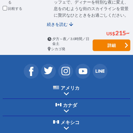
ッフェで、ディナーを特別な夜に変え、
息をのむような街のスカイラインを背景
比較
に贅沢なひとときをお過ごしください。
続きを読む
215~
US
$
夕方～夜／3.0時間／日
金土
詳細
シカゴ発
アメリカ
カナダ
メキシコ