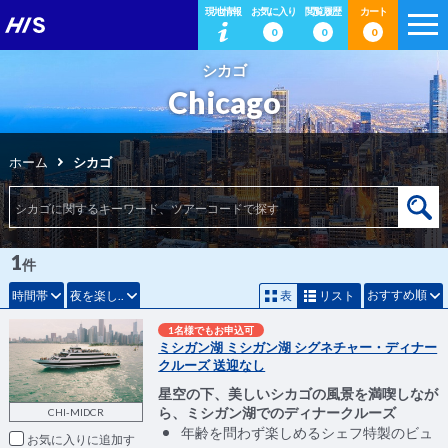
現地情報
お気に入り
閲覧履歴
カート
0
0
0
シカゴ
Chicago
ホーム
シカゴ
1
件
おすすめ順
時間帯
夜を楽し..
表
リスト
1名様でもお申込可
ミシガン湖 ミシガン湖 シグネチャー・ディナー
クルーズ 送迎なし
星空の下、美しいシカゴの風景を満喫しなが
ら、ミシガン湖でのディナークルーズ
CHI-MIDCR
年齢を問わず楽しめるシェフ特製のビュ
お気に入りに追加