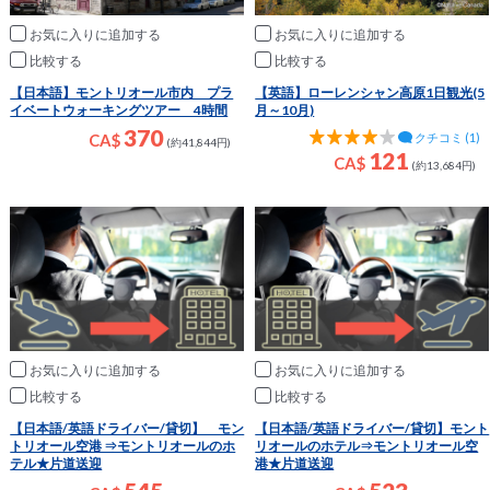
お気に入りに追加
お気に入りに追加
比較
比較
【日本語】モントリオール市内 プラ
【英語】ローレンシャン高原1日観光(5
イベートウォーキングツアー 4時間
月～10月)
370
クチコミ (1)
CA$
(約41,844円)
121
CA$
(約13,684円)
お気に入りに追加
お気に入りに追加
比較
比較
【日本語/英語ドライバー/貸切】 モン
【日本語/英語ドライバー/貸切】モント
トリオール空港 ⇒モントリオールのホ
リオールのホテル⇒モントリオール空
テル★片道送迎
港★片道送迎