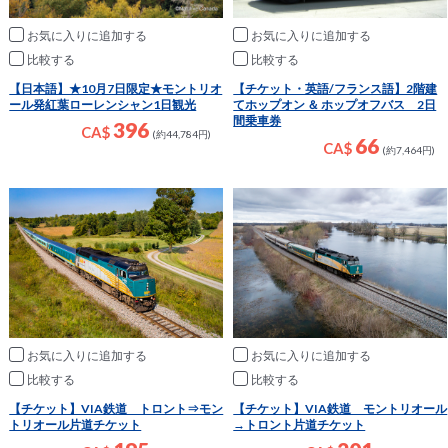
お気に入りに追加
お気に入りに追加
比較
比較
【日本語】★10月7日限定★モントリオ
【チケット・英語/フランス語】2階建
ール発紅葉ローレンシャン1日観光
てホップオン ＆ ホップオフバス 2日
間乗車券
396
CA$
(約44,784円)
66
CA$
(約7,464円)
お気に入りに追加
お気に入りに追加
比較
比較
【チケット】VIA鉄道 トロント⇒モン
【チケット】VIA鉄道 モントリオール
トリオール片道チケット
→トロント片道チケット