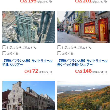
195
201
CA$
CA$
(約22,053円)
(約22,732円)
お気に入りに追加
お気に入りに追加
比較
比較
【英語／フランス語】モントリオール
【英語／フランス語】モントリオール
半日バスツアー
発ケベック終日バスツアー
72
148
CA$
CA$
(約8,143円)
(約16,738円)