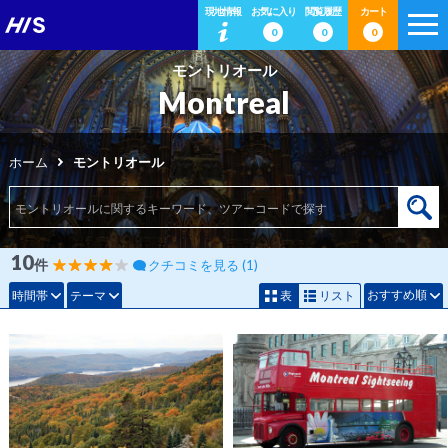
現地情報
お気に入り
閲覧履歴
カート
0
0
0
モントリオール
Montreal
ホーム
モントリオール
10
件
クチコミを見る (1)
おすすめ順
時間帯
テーマ
表
リスト