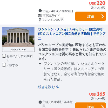
220
US$
(約34,932円)
午前／4時間／基本毎日
日本語ガイド
詳細
ワシントンDC発
ワシントン・ナショナルギャラリー (国立美術
館) & スミソニアン国立自然史博物館｜見学ツア
ー
パリのルーブル美術館に匹敵するとも言われ
る国立美術館を見学！ 集められた西洋美術の
WAS-ARTMU
コレクションは質の高さと量でも知られてい
お気に入りに追加
ます。
ワシントンの美術館、ナショナルギャラ
比較
リー（国立絵画館）はスミソニアンの運
営ではなく、全てが寄付や寄付金で集め
られた作品。
続きを読む
165
US$
(約26,199円)
午後／2.5時間／基本毎
日
詳細