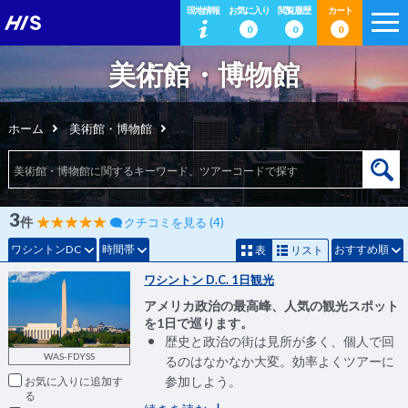
現地情報
お気に入り
閲覧履歴
カート
0
0
0
美術館・博物館
ホーム
美術館・博物館
3
件
クチコミを見る (4)
ワシントンDC
時間帯
おすすめ順
表
リスト
ワシントン D.C. 1日観光
アメリカ政治の最高峰、人気の観光スポット
を1日で巡ります。
歴史と政治の街は見所が多く、個人で回
WAS-FDYSS
るのはなかなか大変。効率よくツアーに
参加しよう。
お気に入りに追加