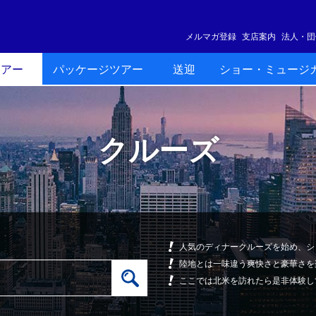
メルマガ登録
支店案内
法人・団
ツアー
パッケージツアー
送迎
ショー・ミュージ
クルーズ
人気のディナークルーズを始め、シ
陸地とは一味違う爽快さと豪華さを
ここでは北米を訪れたら是非体験し