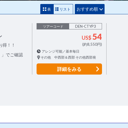
おすすめ順
表
リスト
DEN-CTYP3
ツアーコード
54
ン
US$
(約8,550円)
お得！！
アレンジ可能／基本毎日
！」でご確認
その他 中西部＆西部 その他西部発
詳細
をみる