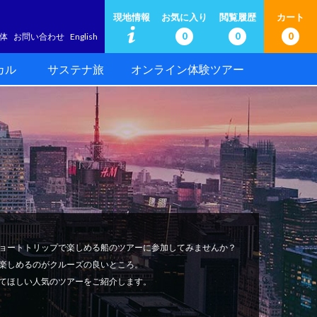
現地情報
お気に入り
閲覧履歴
カート
0
0
0
体
お問い合わせ
English
カル
サステナ旅
オンライン体験ツアー
ョートトリップで楽しめる船のツアーに参加してみませんか？
楽しめるのがクルーズの良いところ。
てほしい人気のツアーをご紹介します。