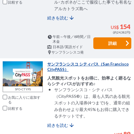
ル･カポネがここで服役した事でも有名な
比較
アルカトラズ島へ
続きを読む
154
US$
(約24,382円)
午前～午後／8時間／日
木金
詳細
日本語/英語ガイド
サンフランシスコ発
サンフランシスコ シティパス（San Francisco
CityPASS）
人気観光スポットをお得に、効率よく廻るな
らシティパスがおすすめ♪
サンフランシスコ・シティパス
SFO-CTYPS
（CityPASS®）は、最も人気のある観光
お気に入りに追加
スポットの入場券(4つまで)を、通常の組
比較
み合わせより最大45%もお得に購入でき
るチケットです。
続きを読む