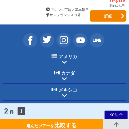
89
US$
(約14,091円)
アレンジ可能／基本毎日
サンフランシスコ発
詳細
アメリカ
カナダ
メキシコ
ホーム
ご利用規約
個人情報保護について
お問合わせ
会社案内
2
1
件
採用情報
60件
比較する
選んだツアーを
Copyright © 2026 HIS International Tours Inc. All Rights Reserved.