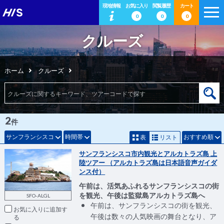
現地情報
お気に入り
閲覧履歴
カート
0
0
0
クルーズ
ホーム
クルーズ
2
件
サンフランシスコ
時間帯
おすすめ順
表
リスト
サンフランシスコ市内観光とアルカトラズ島 上
陸ツアー （アルカトラズ島は日本語音声ガイダ
ンス付）
午前は、活気あふれるサンフランシスコの街
を観光、午後は監獄島アルカトラズ島へ
SFO-ALGL
午前は、サンフランシスコの街を観光、
お気に入りに追加
午後は数々の人気映画の舞台となり、ア