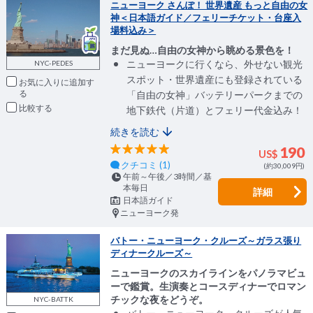
ニューヨーク さんぽ！ 世界遺産 もっと自由の女
神＜日本語ガイド／フェリーチケット・台座入
場料込み＞
まだ見ぬ…自由の女神から眺める景色を！
ニューヨークに行くなら、外せない観光
NYC-PEDES
スポット・世界遺産にも登録されている
お気に入りに追加
「自由の女神」バッテリーパークまでの
比較
地下鉄代（片道）とフェリー代金込み！
続きを読む
190
US$
クチコミ (1)
(約30,009円)
午前～午後／3時間／基
本毎日
詳細
日本語ガイド
ニューヨーク発
バトー・ニューヨーク・クルーズ～ガラス張り
ディナークルーズ～
ニューヨークのスカイラインをパノラマビュ
ーで鑑賞。生演奏とコースディナーでロマン
チックな夜をどうぞ。
NYC-BATTK