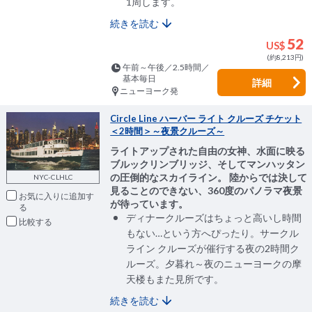
1周します。
続きを読む
52
US$
(約8,213円)
午前～午後／2.5時間／
基本毎日
詳細
ニューヨーク発
Circle Line ハーバー ライト クルーズ チケット
＜2時間＞～夜景クルーズ～
ライトアップされた自由の女神、水面に映る
ブルックリンブリッジ、そしてマンハッタン
の圧倒的なスカイライン。 陸からでは決して
NYC-CLHLC
見ることのできない、360度のパノラマ夜景
お気に入りに追加
が待っています。
ディナークルーズはちょっと高いし時間
比較
もない…という方へぴったり。サークル
ライン クルーズが催行する夜の2時間ク
ルーズ。夕暮れ～夜のニューヨークの摩
天楼もまた見所です。
続きを読む