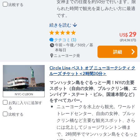
女神までの往復を約50分で行います。限
比較
られた時間で観光を楽しみたい方に最適
です。
続きを読む
29
US$
クチコミ (1)
(約4,581円)
午前～午後／50分／基
本毎日
詳細
ニューヨーク発
Circle Line ベスト オブ ニューヨークシティ ク
ルーズ チケット＜2時間30分＞
マンハッタン島をぐるっと一周！NYの主要
スポット（自由の女神、ブルックリン橋、エ
ンパイア・ステート・ビル、国連本部など）
NYC-CLBON
をすべてカバー。
お気に入りに追加
ニューヨークを水上から観光。ワールド
トレードセンター、自由の女神、ブルッ
比較
クリン橋など主要な観光スポット、さら
には北上してジョージワシントン橋ま
で、2時間半でマンハッタン島をぐるっと