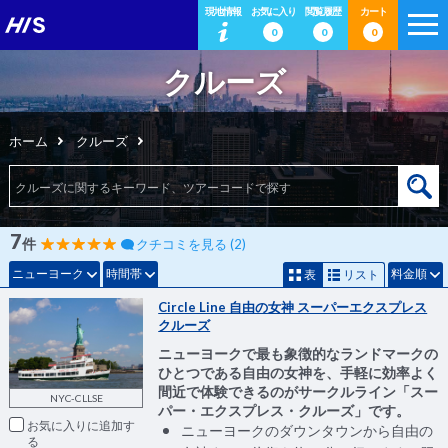
現地情報
お気に入り
閲覧履歴
カート
0
0
0
クルーズ
ホーム
クルーズ
7
件
クチコミを見る (2)
ニューヨーク
時間帯
料金順
表
リスト
Circle Line 自由の女神 スーパーエクスプレス
クルーズ
ニューヨークで最も象徴的なランドマークの
ひとつである自由の女神を、手軽に効率よく
間近で体験できるのがサークルライン「スー
NYC-CLLSE
パー・エクスプレス・クルーズ」です。
お気に入りに追加
ニューヨークのダウンタウンから自由の