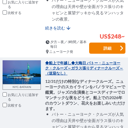
バトー・ニューヨーク・クルーズが人気
お気に入りに追加
の理由は天井や壁が全面ガラス張りのキ
ャビンと展望デッキから見るマンハッタ
比較
ンの夜景。
続きを読む
US$248~
夕方～夜／3時間／基本
毎日
詳細
ニューヨーク発
◆船上で年越し◆大晦日 バトー・ニューヨー
ク・クルーズ～ガラス張りディナークルーズ～
（送迎なし）
12/31だけの特別なディナークルーズ。ニュ
ーヨークのスカイラインをパノラマビューで
NYC-BATAXN
鑑賞。ジャズの生演奏とコースディナーでロ
お気に入りに追加
マンチックな夜をどうぞ。船上での2026年
のカウントダウン、花火をお楽しみいただけ
比較
ます。
バトー・ニューヨーク・クルーズが人気
の理由は天井や壁が全面ガラス張りのキ
ャビンと展望デッキから見るマンハッタ