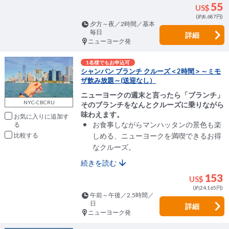
55
US$
(約8,687円)
夕方～夜／2時間／基本
毎日
詳細
ニューヨーク発
1名様でもお申込可
シャンパン ブランチ クルーズ＜2時間＞～ミモ
ザ飲み放題～(送迎なし）
ニューヨークの週末と言ったら「ブランチ」
NYC-CBCRU
そのブランチをなんとクルーズに乗りながら
味わえます。
お気に入りに追加
お食事しながらマンハッタンの景色も楽
しめる、ニューヨークを満喫できるお得
比較
なクルーズ。
続きを読む
153
US$
(約24,165円)
午前～午後／2.5時間／
日
詳細
ニューヨーク発