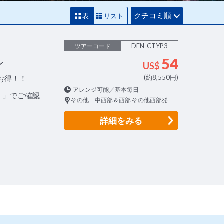
クチコミ順
表
リスト
DEN-CTYP3
ツアーコード
54
ン
US$
(約8,550円)
お得！！
アレンジ可能／基本毎日
！」でご確認
その他 中西部＆西部 その他西部発
詳細
をみる