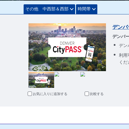
その他 中西部＆西部
時間帯
デンバー
デンバ
デン
利用
くだ
お気に入りに追加
比較