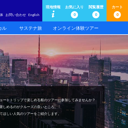
現地情報
お気に入り
閲覧履歴
カート
0
0
0
体
お問い合わせ
English
カル
サステナ旅
オンライン体験ツアー
ョートトリップで楽しめる船のツアーに参加してみませんか？
楽しめるのがクルーズの良いところ。
てほしい人気のツアーをご紹介します。