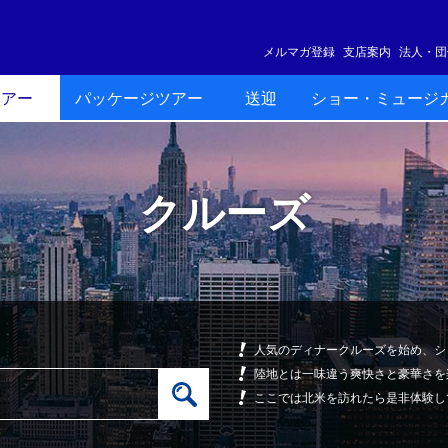
メルマガ登録
支店案内
法人・団
ツアー
パッケージツアー
送迎
ショー・ミュージ
クルーズ
人気のディナークルーズを始め、シ
陸地とは一味違う爽快さと豪華さを
ここでは北米を訪れたら是非体験し