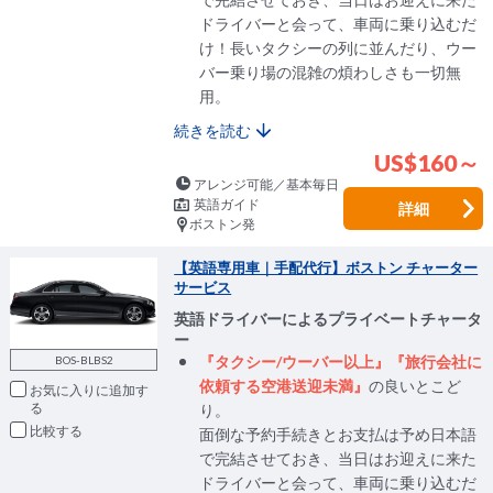
ドライバーと会って、車両に乗り込むだ
け！長いタクシーの列に並んだり、ウー
バー乗り場の混雑の煩わしさも一切無
用。
続きを読む
US$160～
アレンジ可能／基本毎日
英語ガイド
詳細
ボストン発
【英語専用車｜手配代行】ボストン チャーター
サービス
英語ドライバーによるプライベートチャータ
ー
『タクシー/ウーバー以上』『旅行会社に
BOS-BLBS2
依頼する空港送迎未満』
の良いとこど
お気に入りに追加
り。
比較
面倒な予約手続きとお支払は予め日本語
で完結させておき、当日はお迎えに来た
ドライバーと会って、車両に乗り込むだ