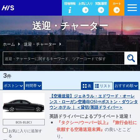
現地情報
お気に入り
閲覧履歴
カート
0
0
0
送迎・チャーター
ホーム
送迎・チャーター
3
件
ボストン
時間帯
おすすめ順
表
リスト
【空港送迎】ジェネラル・エドワード・オーレ
ンス・ローガン空港(BOS)⇒ボストン・ダウンタ
ウン ホテル ｜ ＜貸切/英語ドライバー＞
英語ドライバーによるプライベート送迎！
『タクシー/ウーバー以上』『旅行会社に
BOS-BLBCI
依頼する空港送迎未満』
の良いとこど
お気に入りに追加
り。