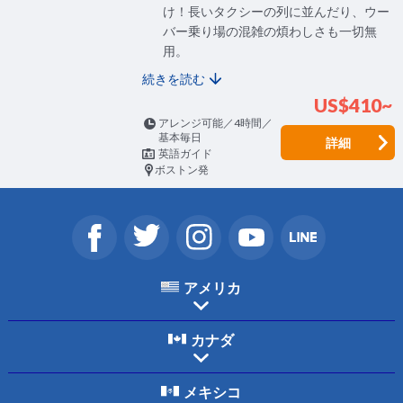
け！長いタクシーの列に並んだり、ウー
バー乗り場の混雑の煩わしさも一切無
用。
続きを読む
US$410~
アレンジ可能／4時間／
基本毎日
詳細
英語ガイド
ボストン発
アメリカ
カナダ
メキシコ