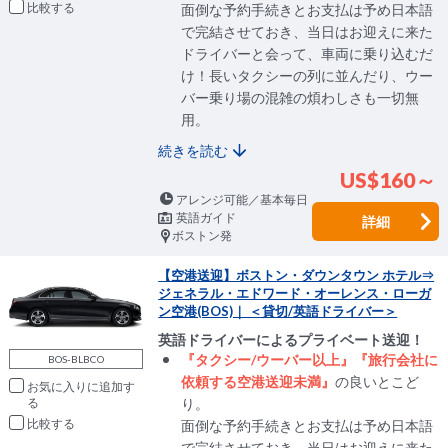
比較
面倒な予約手続きとお支払は予め日本語
で完結させておき、当日はお迎えに来た
ドライバーと会って、車両に乗り込むだ
け！長いタクシーの列に並んだり、ウー
バー乗り場の混雑の煩わしさも一切無
用。
続きを読む
US$160～
アレンジ可能／基本毎日
英語ガイド
詳細
ボストン発
【空港送迎】ボストン・ダウンタウン ホテル⇒
ジェネラル・エドワード・オーレンス・ローガ
ン空港(BOS)｜ ＜貸切/英語ドライバー＞
英語ドライバーによるプライベート送迎！
『タクシー/ウーバー以上』『旅行会社に
BOS-BLBCO
依頼する空港送迎未満』
の良いとこど
お気に入りに追加
り。
比較
面倒な予約手続きとお支払は予め日本語
で完結させておき、当日はお迎えに来た