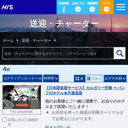
現地情報
お気に入り
閲覧履歴
カート
0
0
0
送迎・チャーター
ホーム
送迎・チャーター
4
件
カナディアンロッキー
時間帯
おすすめ順
表
リスト
【日本語送迎サービス】カルガリー空港 ⇒ バン
フのホテル★片道送迎
他のお客様とご一緒に混乗で、お泊りのホテ
ルまで送迎いたします！
お名前を持った係員が到着ターミナルま
YYC-EXALTAYBC
でお迎えに上がります。
お気に入りに追加
続きを読む