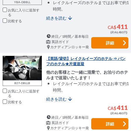
レイクルイーズのホテルまではお車で約1
YBA-DBBLL
時間。
お気に入りに追加
続きを読む
比較
411
CA$
(約46,480円)
終日／1時間／基本毎日
英語ガイド
詳細
カナディアンロッキー発
【英語/貸切】レイクルイーズのホテル ⇒ バン
フのホテル★片道送迎
他のお客様とご一緒に混乗で、お泊りのホテ
ルまで送迎いたします！
レイクルイーズのホテルまではお車で約1
B27-DBLLB
時間。
お気に入りに追加
続きを読む
比較
411
CA$
(約46,480円)
終日／1時間／基本毎日
英語ガイド
詳細
カナディアンロッキー発