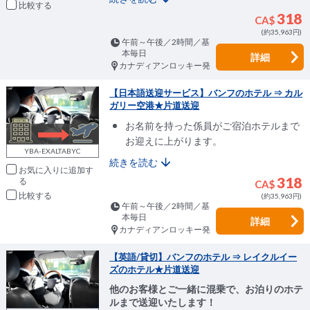
比較
318
CA$
(約35,963円)
午前～午後／2時間／基
本毎日
詳細
カナディアンロッキー発
【日本語送迎サービス】バンフのホテル ⇒ カル
ガリー空港★片道送迎
お名前を持った係員がご宿泊ホテルまで
お迎えに上がります。
YBA-EXALTABYC
続きを読む
お気に入りに追加
318
CA$
比較
(約35,963円)
午前～午後／2時間／基
本毎日
詳細
カナディアンロッキー発
【英語/貸切】バンフのホテル ⇒ レイクルイー
ズのホテル★片道送迎
他のお客様とご一緒に混乗で、お泊りのホテ
ルまで送迎いたします！