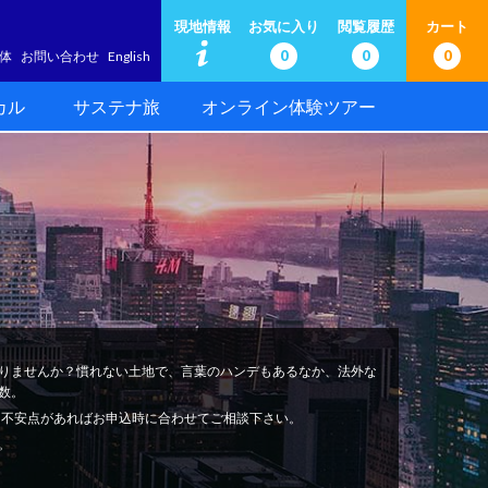
現地情報
お気に入り
閲覧履歴
カート
0
0
0
体
お問い合わせ
English
カル
サステナ旅
オンライン体験ツアー
りませんか？慣れない土地で、言葉のハンデもあるなか、法外な
数。
安心。不安点があればお申込時に合わせてご相談下さい。
。