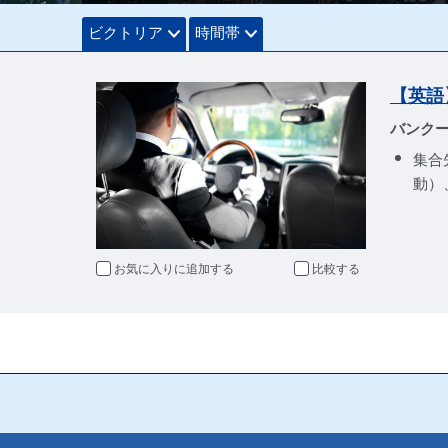
ビクトリア
時間帯
【英語
バンクー
集合
動）
お気に入りに追加
比較