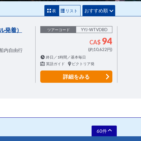
おすすめ順
表
リスト
ル発着）
YYJ-WTVDBD
ツアーコード
94
CA$
(約10,622円)
船内自由行
終日／1時間／基本毎日
英語ガイド
ビクトリア発
詳細
をみる
60件