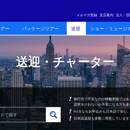
メルマガ登録
支店案内
法人・団
ツアー
パッケージツアー
送迎
ショー・ミュージ
送迎・チャーター
旅行先で不安なのが移動手段ではあ
請求をされないか不安になる方も多
H.I.S.ならお申込みも日本語で
日本語送迎も多数ご用意しています