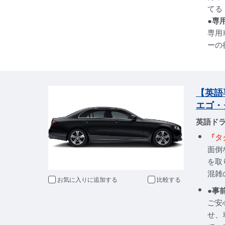
てる
●専
専用
ーの
【英語
エゴ・
英語ド
『タ
面倒
を取
混雑
お気に入りに追加
比較
●事
ご安
せ、