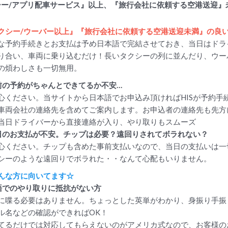
シー/アプリ配車サービス』以上、『旅行会社に依頼する空港送迎』
クシー/ウーバー以上』『旅行会社に依頼する空港送迎未満』の良
な予約手続きとお支払は予め日本語で完結させておき、当日はドラ
り合い、車両に乗り込むだけ！長いタクシーの列に並んだり、ウー
の煩わしさも一切無用。
前の予約がちゃんとできてるか不安…
心ください。当サイトから日本語でお申込み頂ければHISが予約手
車両会社の連絡先を含めてご案内します。お申込者の連絡先も先方
当日ドライバーから直接連絡が入り、やり取りもスムーズ
日のお支払が不安。チップは必要？遠回りされてボラれない？
心ください。チップも含めた事前支払いなので、当日の支払いは一
シーのような遠回りでボラれた・・なんて心配もいりません。
んな方に向いてます☆
語でのやり取りに抵抗がない方
に喋る必要はありません。ちょっとした英単がわかり、身振り手振
ル名などの確認ができればOK！
てるだけでは対応してもらえないのがアメリカ式なので、お客様の