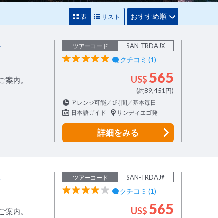
おすすめ順
表
リスト
ル
SAN-TRDAJX
ツアーコード
クチコミ (1)
565
US$
ご案内。
(約89,451円)
アレンジ可能／1時間／基本毎日
日本語ガイド
サンディエゴ発
詳細
をみる
港
SAN-TRDAJ#
ツアーコード
クチコミ (1)
565
US$
ご案内。