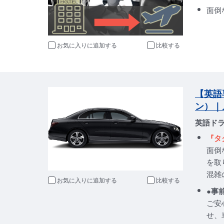
面倒
お気に入りに追加
比較
【英語
ン）｜
英語ド
『タ
面倒
を取
混雑
お気に入りに追加
比較
●事
ご安
せ、