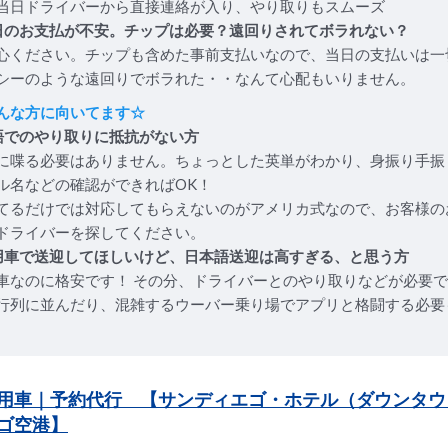
当日ドライバーから直接連絡が入り、やり取りもスムーズ
日のお支払が不安。チップは必要？遠回りされてボラれない？
心ください。チップも含めた事前支払いなので、当日の支払いは一
シーのような遠回りでボラれた・・なんて心配もいりません。
んな方に向いてます☆
語でのやり取りに抵抗がない方
に喋る必要はありません。ちょっとした英単がわかり、身振り手振
ル名などの確認ができればOK！
てるだけでは対応してもらえないのがアメリカ式なので、お客様の
ドライバーを探してください。
用車で送迎してほしいけど、日本語送迎は高すぎる、と思う方
車なのに格安です！ その分、ドライバーとのやり取りなどが必要
行列に並んだり、混雑するウーバー乗り場でアプリと格闘する必要
用車｜予約代行 【サンディエゴ・ホテル（ダウンタウ
ゴ空港】