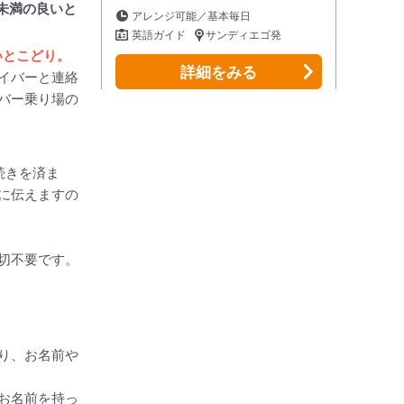
未満の良いと
アレンジ可能／基本毎日
英語ガイド
サンディエゴ発
いとこどり。
詳細
をみる
イバーと連絡
バー乗り場の
続きを済ま
に伝えますの
切不要です。
り、お名前や
お名前を持っ