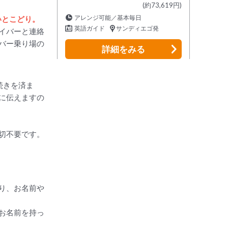
(約73,619円)
アレンジ可能／基本毎日
いとこどり。
英語ガイド
サンディエゴ発
イバーと連絡
バー乗り場の
詳細
をみる
続きを済ま
に伝えますの
切不要です。
り、お名前や
お名前を持っ