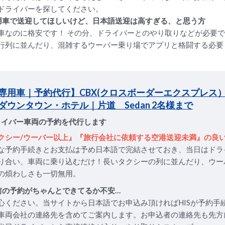
ドライバーを探してください。
用車で送迎してほしいけど、日本語送迎は高すぎる、と思う方
車なのに格安です！ その分、ドライバーとのやり取りなどが必要
行列に並んだり、混雑するウーバー乗り場でアプリと格闘する必要
専用車｜予約代行】CBX(クロスボーダーエクスプレス
ダウンタウン・ホテル｜片道 Sedan 2名様まで
ライバー車両の予約を代行します
クシー/ウーバー以上』『旅行会社に依頼する空港送迎未満』の良
な予約手続きとお支払は予め日本語で完結させておき、当日はドラ
り合い、車両に乗り込むだけ！長いタクシーの列に並んだり、ウー
の煩わしさも一切無用。
前の予約がちゃんとできてるか不安…
心ください。当サイトから日本語でお申込み頂ければHISが予約手
車両会社の連絡先を含めてご案内します。お申込者の連絡先も先方