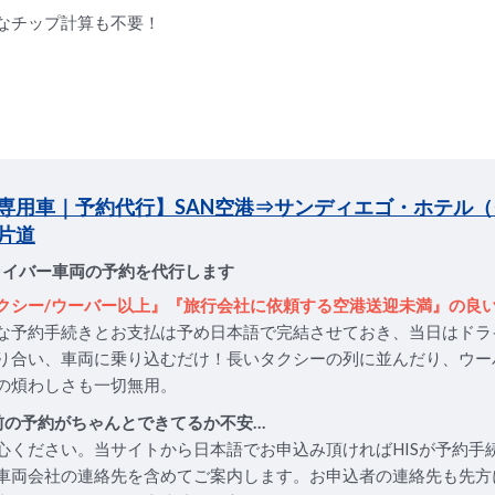
なチップ計算も不要！
専用車｜予約代行】SAN空港⇒サンディエゴ・ホテル
片道
ライバー車両の予約を代行します
クシー/ウーバー以上』『旅行会社に依頼する空港送迎未満』の良
な予約手続きとお支払は予め日本語で完結させておき、当日はドラ
り合い、車両に乗り込むだけ！長いタクシーの列に並んだり、ウー
の煩わしさも一切無用。
前の予約がちゃんとできてるか不安…
心ください。当サイトから日本語でお申込み頂ければHISが予約手
車両会社の連絡先を含めてご案内します。お申込者の連絡先も先方