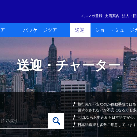
メルマガ登録
支店案内
法人・団
ツアー
パッケージツアー
送迎
ショー・ミュージ
送迎・チャーター
旅行先で不安なのが移動手段ではあ
請求をされないか不安になる方も多
H.I.S.ならお申込みも日本語で
日本語送迎も多数ご用意しています