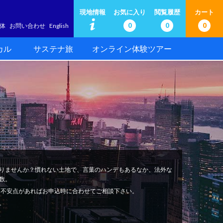
現地情報
お気に入り
閲覧履歴
カート
0
0
0
体
お問い合わせ
English
カル
サステナ旅
オンライン体験ツアー
りませんか？慣れない土地で、言葉のハンデもあるなか、法外な
数。
安心。不安点があればお申込時に合わせてご相談下さい。
。