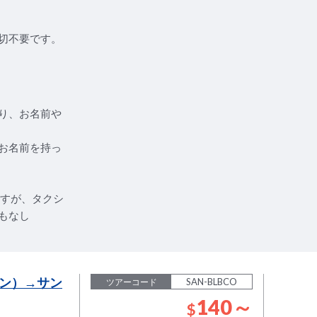
切不要です。
り、お名前や
お名前を持っ
ですが、タクシ
もなし
ン）→サン
SAN-BLBCO
ツアーコード
140～
$