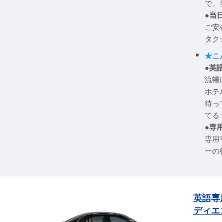
で、
●当
ご安
タク
★こ
●英
流暢
ホテ
待っ
てる
●専
専用
ーの
英語専
ディエ