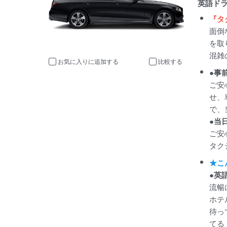
英語ド
『タ
面倒
を取
混雑
お気に入りに追加
比較
●事
ご安
せ、
で、
●当
ご安
タク
★こ
●英
流暢
ホテ
待っ
てる