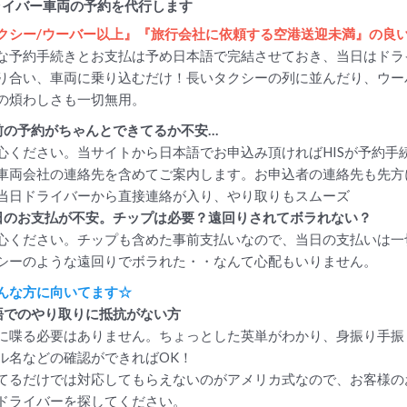
ライバー車両の予約を代行します
クシー/ウーバー以上』『旅行会社に依頼する空港送迎未満』の良
な予約手続きとお支払は予め日本語で完結させておき、当日はドラ
り合い、車両に乗り込むだけ！長いタクシーの列に並んだり、ウー
の煩わしさも一切無用。
前の予約がちゃんとできてるか不安…
心ください。当サイトから日本語でお申込み頂ければHISが予約手
車両会社の連絡先を含めてご案内します。お申込者の連絡先も先方
当日ドライバーから直接連絡が入り、やり取りもスムーズ
日のお支払が不安。チップは必要？遠回りされてボラれない？
心ください。チップも含めた事前支払いなので、当日の支払いは一
シーのような遠回りでボラれた・・なんて心配もいりません。
んな方に向いてます☆
語でのやり取りに抵抗がない方
に喋る必要はありません。ちょっとした英単がわかり、身振り手振
ル名などの確認ができればOK！
てるだけでは対応してもらえないのがアメリカ式なので、お客様の
ドライバーを探してください。