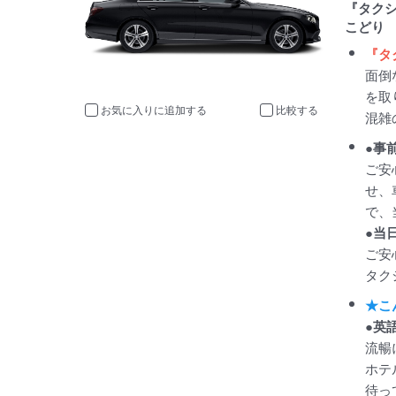
『タク
こどり
『タ
面倒
を取
お気に入りに追加
比較
混雑
●事
ご安
せ、
で、
●当
ご安
タク
★こ
●英
流暢
ホテ
待っ