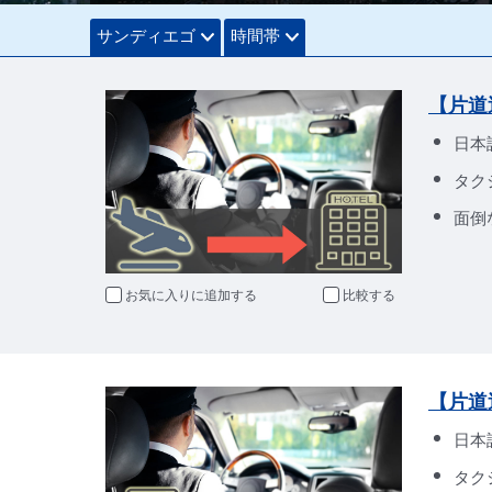
サンディエゴ
時間帯
【片道
日本
タク
面倒
お気に入りに追加
比較
【片道
日本
タク