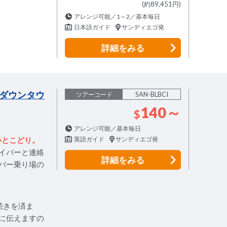
(約89,451円)
アレンジ可能／1～2／基本毎日
日本語ガイド
サンディエゴ発
詳細
をみる
（ダウンタウ
SAN-BLBCI
ツアーコード
140～
$
アレンジ可能／基本毎日
いとこどり。
英語ガイド
サンディエゴ発
イバーと連絡
詳細
をみる
バー乗り場の
続きを済ま
に伝えますの