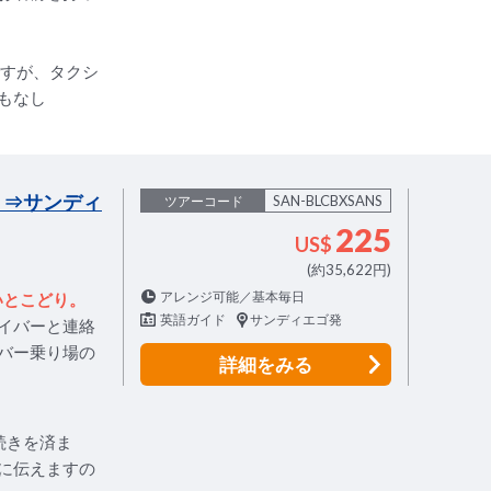
ですが、タクシ
もなし
）⇒サンディ
SAN-BLCBXSANS
ツアーコード
225
US$
(約35,622円)
アレンジ可能／基本毎日
いとこどり。
英語ガイド
サンディエゴ発
イバーと連絡
バー乗り場の
詳細
をみる
続きを済ま
に伝えますの