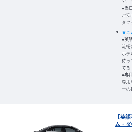
で、
●当
ご安
タク
★こ
●英
流暢
ホテ
待っ
てる
●専
専用
ーの
【英語
ム・ダ