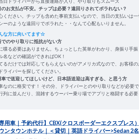
当日ドライバーから直接連絡が入り、やり取りもスムーズ
日のお支払が不安。チップは必要？遠回りされてボラれない？
心ください。チップも含めた事前支払いなので、当日の支払いは一
シーのような遠回りでボラれた・・なんて心配もいりません。
んな方に向いてます☆
語でのやり取りに抵抗がない方
に喋る必要はありません。ちょっとした英単がわかり、身振り手振
ル名などの確認ができればOK！
てるだけでは対応してもらえないのがアメリカ式なので、お客様の
ドライバーを探してください。
用車で送迎してほしいけど、日本語送迎は高すぎる、と思う方
車なのに格安です！ その分、ドライバーとのやり取りなどが必要
行列に並んだり、混雑するウーバー乗り場でアプリと格闘する必要
専用車｜予約代行】CBX(クロスボーダーエクスプレス
ウンタウンホテル｜＜貸切｜英語ドライバー>Sedan 2