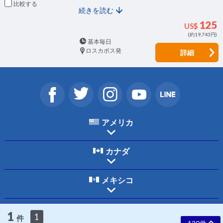
比較
続きを読む
125
US$
(約19,743円)
基本毎日
ロスカボス発
詳細
アメリカ
カナダ
メキシコ
ホーム
ご利用規約
個人情報保護について
お問合わせ
会社案内
1
1
件
採用情報