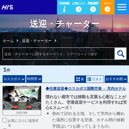
現地情報
お気に入り
閲覧履歴
カート
0
0
0
送迎・チャーター
ホーム
送迎・チャーター
1
件
ロスカボス
時間帯
おすすめ順
表
リスト
◆往復送迎◆ロスカボス国際空港 ⇔ 市内ホテル
慣れない都市では移動も言葉も心配なことが
たくさん。 空港送迎サービスを利用すれば安
心&スムーズ！
SJD-TRF
初めて訪れる土地、そして市内から離れ
た場所に位置する空港、ホテル間の移動
お気に入りに追加
手段はいつも困ってしまうもの。