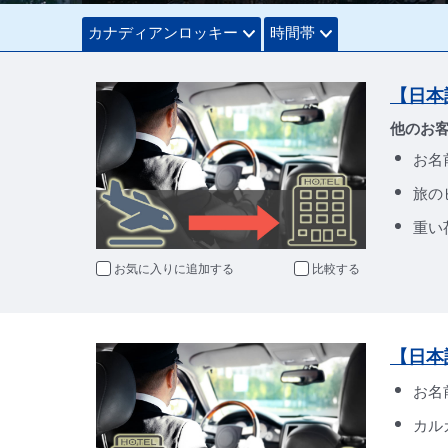
カナディアンロッキー
時間帯
【日本
他のお
お名
旅の
重い
お気に入りに追加
比較
【日本
お名
カル