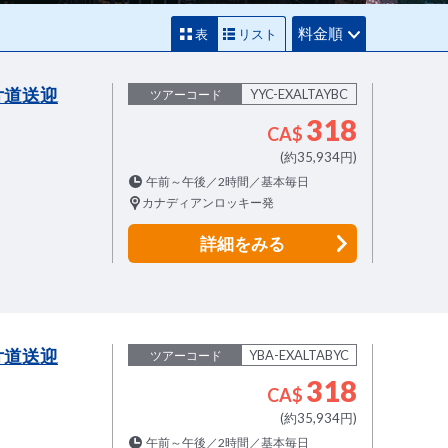
料金順
表
リスト
片道送迎
YYC-EXALTAYBC
ツアーコード
318
CA$
(約35,934円)
午前～午後／2時間／基本毎日
カナディアンロッキー発
詳細
をみる
片道送迎
YBA-EXALTABYC
ツアーコード
318
CA$
(約35,934円)
午前～午後／2時間／基本毎日