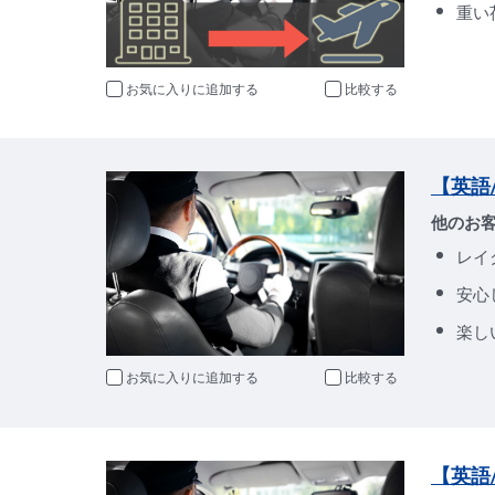
重い
お気に入りに追加
比較
【英語
他のお
レイ
安心
楽し
お気に入りに追加
比較
【英語