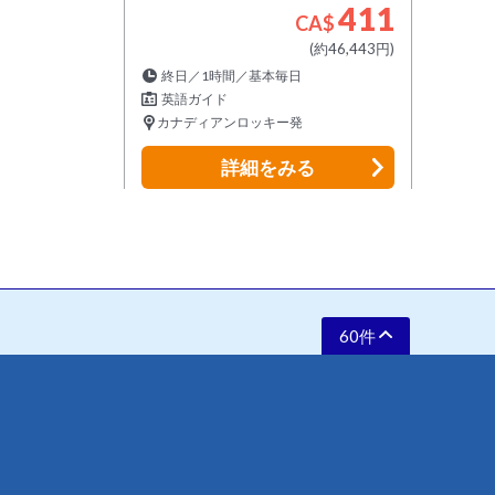
411
CA$
(約46,443円)
終日／1時間／基本毎日
英語ガイド
カナディアンロッキー発
詳細
をみる
60件