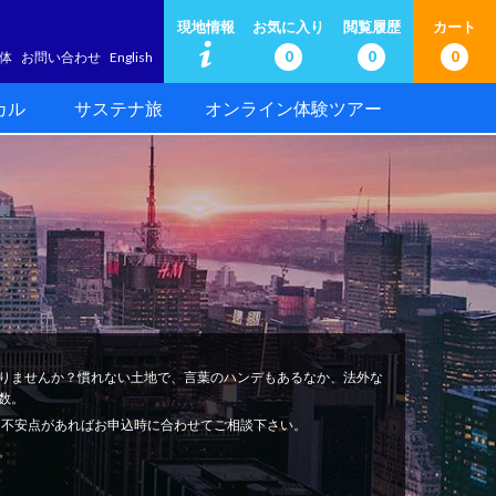
現地情報
お気に入り
閲覧履歴
カート
0
0
0
体
お問い合わせ
English
カル
サステナ旅
オンライン体験ツアー
りませんか？慣れない土地で、言葉のハンデもあるなか、法外な
数。
安心。不安点があればお申込時に合わせてご相談下さい。
。