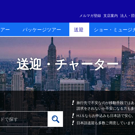
メルマガ登録
支店案内
法人・団
ツアー
パッケージツアー
送迎
ショー・ミュージ
送迎・チャーター
旅行先で不安なのが移動手段ではあ
請求をされないか不安になる方も多
H.I.S.ならお申込みも日本語で
日本語送迎も多数ご用意しています