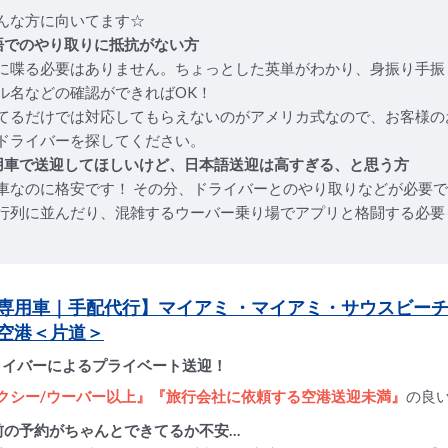
んな方に向いてます☆
語でのやり取りに抵抗がない方
に喋る必要はありません。ちょっとした英単がわかり、身振り手振
ル名などの確認ができればOK！
てるだけでは対応してもらえないのがアメリカ式なので、お客様の
ドライバーを探してください。
用車で送迎してほしいけど、日本語送迎は高すぎる、と思う方
車なのに格安です！ その分、ドライバーとのやり取りなどが必要
行列に並んだり、混雑するウーバー乗り場でアプリと格闘する必要
専用車｜手配代行】マイアミ ・マイアミ・サウスビー
A空港＜片道＞
ライバーによるプライベート送迎！
クシー/ウーバー以上』『旅行会社に依頼する空港送迎未満』
の良
前の予約がちゃんとできてるか不安…