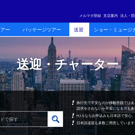
メルマガ登録
支店案内
法人・団
ツアー
パッケージツアー
送迎
ショー・ミュージ
送迎・チャーター
旅行先で不安なのが移動手段ではあ
請求をされないか不安になる方も多
H.I.S.ならお申込みも日本語で
日本語送迎も多数ご用意しています