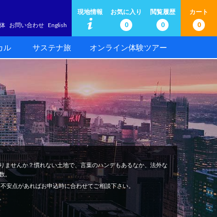
現地情報
お気に入り
閲覧履歴
カート
0
0
0
体
お問い合わせ
English
カル
サステナ旅
オンライン体験ツアー
りませんか？慣れない土地で、言葉のハンデもあるなか、法外な
数。
安心。不安点があればお申込時に合わせてご相談下さい。
。