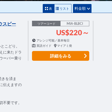
料金順
表
リスト
ウスビー
MIA-BLBCI
ツアーコード
US$220～
アレンジ可能／基本毎日
いとこどり。
英語ガイド
マイアミ発
えに来たドラ
詳細
をみる
ウーバー乗り
続きを済ま
に伝えますの
切不要です。