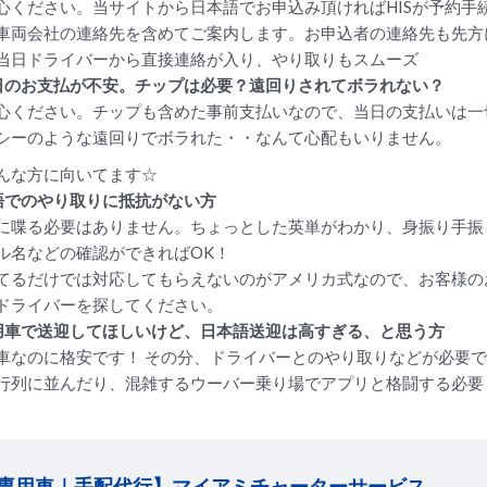
心ください。当サイトから日本語でお申込み頂ければHISが予約手
車両会社の連絡先を含めてご案内します。お申込者の連絡先も先方
当日ドライバーから直接連絡が入り、やり取りもスムーズ
日のお支払が不安。チップは必要？遠回りされてボラれない？
心ください。チップも含めた事前支払いなので、当日の支払いは一
シーのような遠回りでボラれた・・なんて心配もいりません。
んな方に向いてます☆
語でのやり取りに抵抗がない方
に喋る必要はありません。ちょっとした英単がわかり、身振り手振
ル名などの確認ができればOK！
てるだけでは対応してもらえないのがアメリカ式なので、お客様の
ドライバーを探してください。
用車で送迎してほしいけど、日本語送迎は高すぎる、と思う方
車なのに格安です！ その分、ドライバーとのやり取りなどが必要
行列に並んだり、混雑するウーバー乗り場でアプリと格闘する必要
専用車｜手配代行】マイアミチャーターサービス