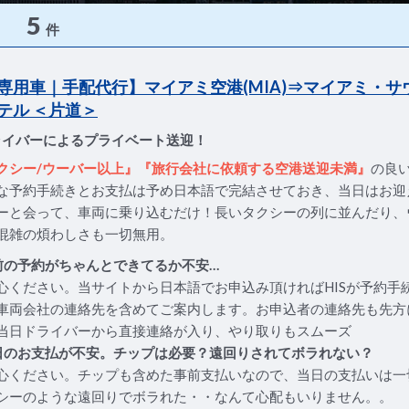
5
件
専用車｜手配代行】マイアミ空港(MIA)⇒マイアミ・サ
テル ＜片道＞
ライバーによるプライベート送迎！
クシー/ウーバー以上』『旅行会社に依頼する空港送迎未満』
の良
な予約手続きとお支払は予め日本語で完結させておき、当日はお迎
ーと会って、車両に乗り込むだけ！長いタクシーの列に並んだり、
混雑の煩わしさも一切無用。
前の予約がちゃんとできてるか不安…
心ください。当サイトから日本語でお申込み頂ければHISが予約手
車両会社の連絡先を含めてご案内します。お申込者の連絡先も先方
当日ドライバーから直接連絡が入り、やり取りもスムーズ
日のお支払が不安。チップは必要？遠回りされてボラれない？
心ください。チップも含めた事前支払いなので、当日の支払いは一
シーのような遠回りでボラれた・・なんて心配もいりません。。