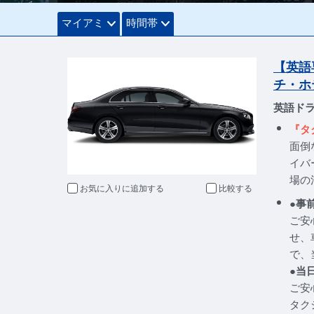
マイアミ
時間帯
【英語
チ・ホ
英語ド
『タ
面倒
イバ
場の
お気に入りに追加
比較
●事
ご安
せ、
で、
●当
ご安
タク