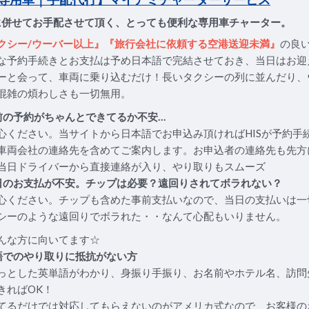
に併せてお手配させて頂く、とっても便利な専用車チャーター。
クシー/ウーバー以上』『旅行会社に依頼する空港送迎未満』
の良
な予約手続きとお支払は予め日本語で完結させておき、当日はお迎
ーと会って、車両に乗り込むだけ！長いタクシーの列に並んだり、
混雑の煩わしさも一切無用。
前の予約がちゃんとできてるか不安…
心ください。当サイトから日本語でお申込み頂ければHISが予約手
車両会社の連絡先を含めてご案内します。お申込者の連絡先も先方
当日ドライバーから直接連絡が入り、やり取りもスムーズ
日のお支払が不安。チップは必要？遠回りされてボラれない？
心ください。チップも含めた事前支払いなので、当日の支払いは一
シーのような遠回りでボラれた・・なんて心配もいりません。
んな方に向いてます☆
語でのやり取りに抵抗がない方
っとした英単語がわかり、身振り手振り、お名前やホテル名、訪問
きればOK！
てるだけでは対応してもらえないのがアメリカ式なので、お客様の