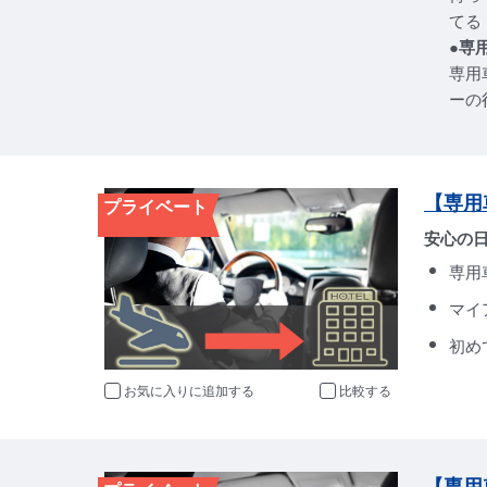
てる
●専
専用
ーの
【専用
プライベート
安心の
専用
マイ
初め
お気に入りに追加
比較
【専用