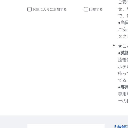
ご安
せ、
お気に入りに追加
比較
で、
●当
ご安
タク
★こ
●英
流暢
ホテ
待っ
てる
●専
専用
ーの
【英語