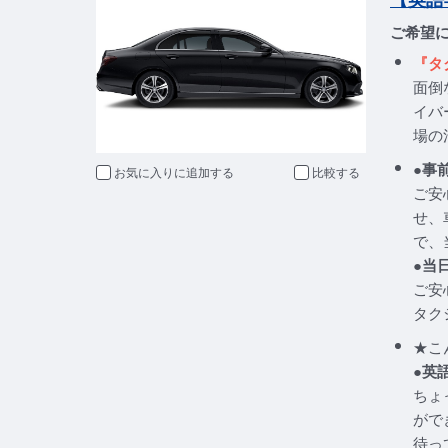
ご希望
『タ
面倒
イバ
場の
●事
お気に入りに追加
比較
ご安
せ、
で、
●当
ご安
タク
★こ
●英
ちょ
がで
待っ