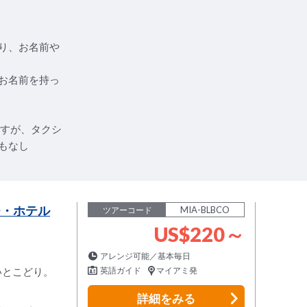
り、お名前や
お名前を持っ
ですが、タクシ
もなし
チ・ホテル
MIA-BLBCO
ツアーコード
US$220～
アレンジ可能／基本毎日
いとこどり。
英語ガイド
マイアミ発
詳細
をみる