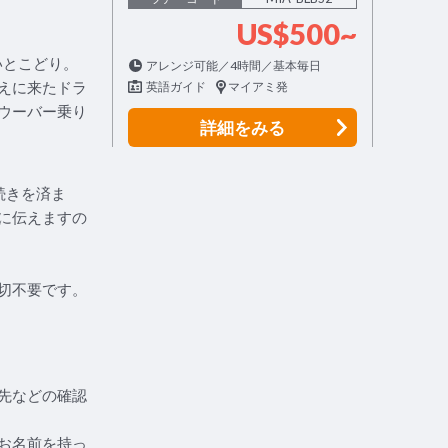
US$500~
いとこどり。
アレンジ可能／4時間／基本毎日
えに来たドラ
英語ガイド
マイアミ発
ウーバー乗り
詳細
をみる
続きを済ま
に伝えますの
切不要です。
先などの確認
お名前を持っ