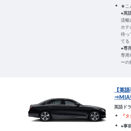
★こ
●英
流暢
ホテ
待っ
てる
●専
専用
ーの
【英語
⇒MI
英語ド
『タ
●事