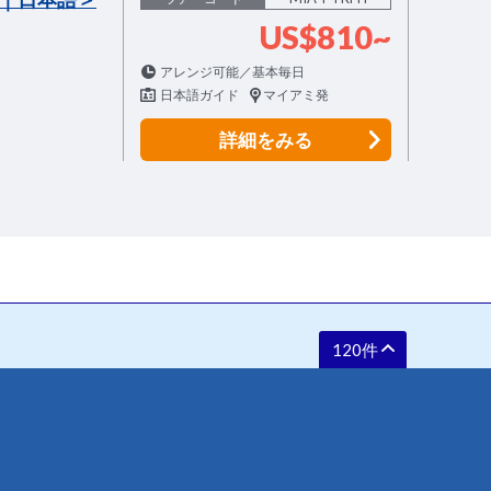
US$810~
アレンジ可能／基本毎日
日本語ガイド
マイアミ発
詳細
をみる
120件