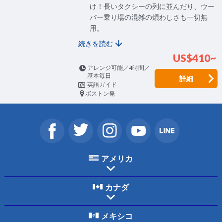
け！長いタクシーの列に並んだり、ウー
バー乗り場の混雑の煩わしさも一切無
用。
続きを読む
US$410~
アレンジ可能／4時間／
基本毎日
詳細
英語ガイド
ボストン発
アメリカ
カナダ
メキシコ