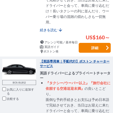
ドライバーと会って、車両に乗り込むだ
け！長いタクシーの列に並んだり、ウー
バー乗り場の混雑の煩わしさも一切無
用。
続きを読む
US$160～
アレンジ可能／基本毎日
英語ガイド
詳細
ボストン発
【英語専用車｜手配代行】ボストン チャーター
サービス
英語ドライバーによるプライベートチャータ
ー
『タクシー/ウーバー以上』『旅行会社に
BOS-BLBS2
依頼する空港送迎未満』
の良いとこど
お気に入りに追加
り。
比較
面倒な予約手続きとお支払は予め日本語
で完結させておき、当日はお迎えに来た
ドライバーと会って、車両に乗り込むだ