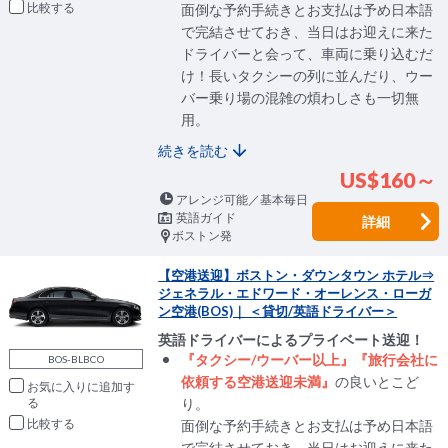
比較
面倒な予約手続きとお支払は予め日本語
で完結させておき、当日はお迎えに来た
ドライバーと会って、車両に乗り込むだ
け！長いタクシーの列に並んだり、ウー
バー乗り場の混雑の煩わしさも一切無
用。
続きを読む
US$160～
アレンジ可能／基本毎日
英語ガイド
詳細
ボストン発
【空港送迎】ボストン・ダウンタウン ホテル⇒
ジェネラル・エドワード・オーレンス・ローガ
ン空港(BOS)｜ ＜貸切/英語ドライバー＞
英語ドライバーによるプライベート送迎！
『タクシー/ウーバー以上』『旅行会社に
BOS-BLBCO
依頼する空港送迎未満』
の良いとこど
お気に入りに追加
り。
比較
面倒な予約手続きとお支払は予め日本語
で完結させておき、当日はお迎えに来た