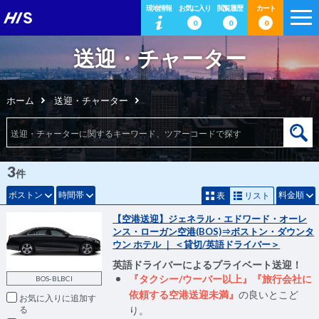
現地情報
お気に入り
閲覧履歴
カート
0
0
0
送迎・チャーター
ホーム
送迎・チャーター
3
件
ボストン
時間帯
料金順
表
リスト
【空港送迎】ジェネラル・エドワード・オーレ
ンス・ローガン空港(BOS)⇒ボストン・ダウンタ
ウン ホテル ｜ ＜貸切/英語ドライバー＞
英語ドライバーによるプライベート送迎！
『タクシー/ウーバー以上』『旅行会社に
BOS-BLBCI
依頼する空港送迎未満』
の良いとこど
お気に入りに追加
り。