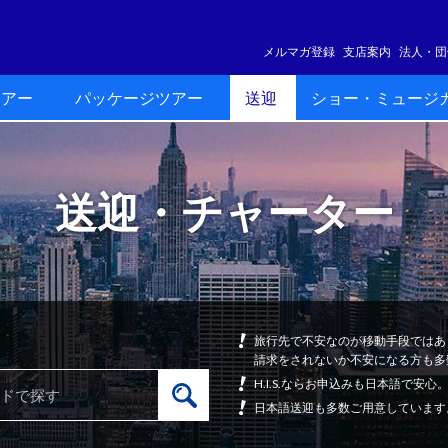
メルマガ登録
支店案内
法人・団
ツアー
パッケージツアー
送迎
ショー・ミュージ
送迎・チャーター
旅行先で不安なのが移動手段ではあ
請求をされないか不安になる方も多
H.I.S.ならお申込みも日本語で
日本語送迎も多数ご用意しています