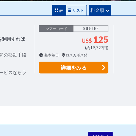
料金順
表
リスト
SJD-TRF
ツアーコード
125
を利用すれば
US$
(約19,727円)
間の移動手段
基本毎日
ロスカボス発
詳細
をみる
ービスならラ