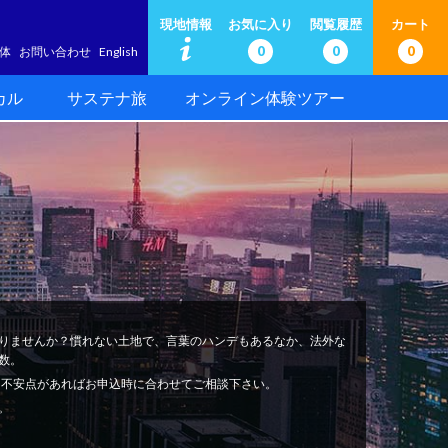
現地情報
お気に入り
閲覧履歴
カート
0
0
0
体
お問い合わせ
English
カル
サステナ旅
オンライン体験ツアー
りませんか？慣れない土地で、言葉のハンデもあるなか、法外な
数。
安心。不安点があればお申込時に合わせてご相談下さい。
。