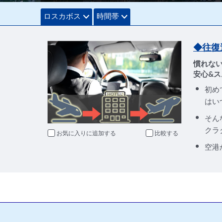
ロスカボス
時間帯
◆往復
慣れな
安心&ス
初め
はい
そん
クラ
お気に入りに追加
比較
空港