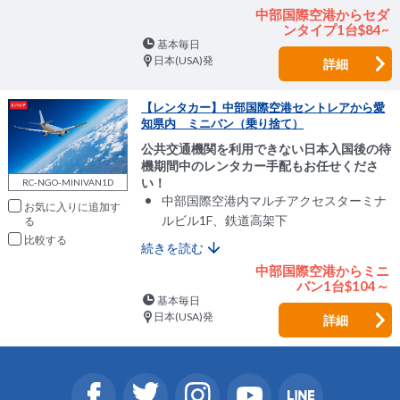
中部国際空港からセダ
ンタイプ1台$84~
基本毎日
日本(USA)発
詳細
【レンタカー】中部国際空港セントレアから愛
知県内 ミニバン（乗り捨て）
公共交通機関を利用できない日本入国後の待
機期間中のレンタカー手配もお任せくださ
い！
RC-NGO-MINIVAN1D
中部国際空港内マルチアクセスターミナ
お気に入りに追加
ルビル1F、鉄道高架下
比較
続きを読む
中部国際空港からミニ
バン1台$104～
基本毎日
日本(USA)発
詳細