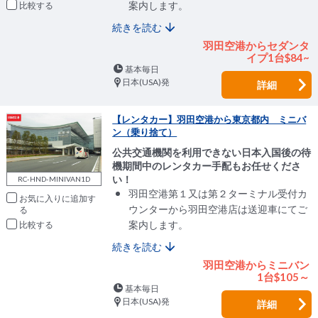
案内します。
比較
続きを読む
羽田空港からセダンタ
イプ1台$84~
基本毎日
日本(USA)発
詳細
【レンタカー】羽田空港から東京都内 ミニバ
ン（乗り捨て）
公共交通機関を利用できない日本入国後の待
機期間中のレンタカー手配もお任せくださ
い！
RC-HND-MINIVAN1D
羽田空港第１又は第２ターミナル受付カ
お気に入りに追加
ウンターから羽田空港店は送迎車にてご
案内します。
比較
続きを読む
羽田空港からミニバン
1台$105～
基本毎日
日本(USA)発
詳細