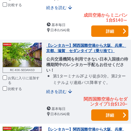
比較
続きを読む
成田空港からミニバン
1台$140～
基本毎日
日本(USA)発
詳細
【レンタカー】関西国際空港から大阪、兵庫、
京都、滋賀 セダンタイプ（乗り捨て）
公共交通機関を利用できない日本入国後の待
機期間中のレンタカー手配もお任せくださ
い！
RC-KIX-SEDAN1D
第1ターミナル2Fより徒歩3分。第2ター
お気に入りに追加
ミナルより連絡バス降車すぐ。
比較
続きを読む
関西国際空港からセダ
ンタイプ1台$120~
基本毎日
日本(USA)発
詳細
【レンタカー】関西国際空港から大阪、兵庫、