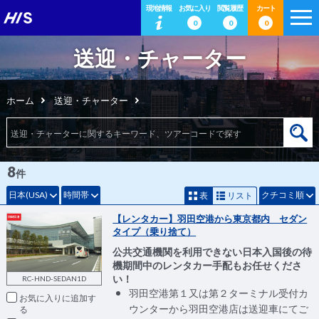
現地情報
お気に入り
閲覧履歴
カート
0
0
0
送迎・チャーター
ホーム
送迎・チャーター
8
件
日本(USA)
時間帯
クチコミ順
表
リスト
【レンタカー】羽田空港から東京都内 セダン
タイプ（乗り捨て）
公共交通機関を利用できない日本入国後の待
機期間中のレンタカー手配もお任せくださ
い！
RC-HND-SEDAN1D
羽田空港第１又は第２ターミナル受付カ
お気に入りに追加
ウンターから羽田空港店は送迎車にてご