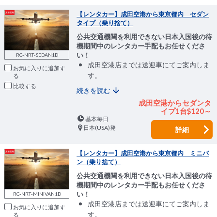
【レンタカー】成田空港から東京都内 セダン
タイプ（乗り捨て）
公共交通機関を利用できない日本入国後の待
機期間中のレンタカー手配もお任せくださ
い！
RC-NRT-SEDAN1D
成田空港店までは送迎車にてご案内しま
お気に入りに追加
す。
比較
続きを読む
成田空港からセダンタ
イプ1台$120～
基本毎日
日本(USA)発
詳細
【レンタカー】成田空港から東京都内 ミニバ
ン（乗り捨て）
公共交通機関を利用できない日本入国後の待
機期間中のレンタカー手配もお任せくださ
い！
RC-NRT-MINIVAN1D
成田空港店までは送迎車にてご案内しま
お気に入りに追加
す。