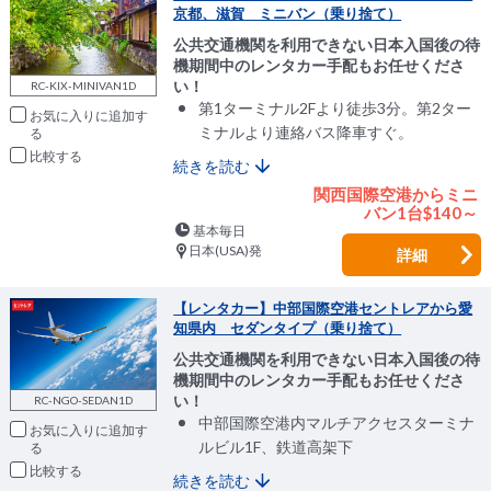
京都、滋賀 ミニバン（乗り捨て）
公共交通機関を利用できない日本入国後の待
機期間中のレンタカー手配もお任せくださ
い！
RC-KIX-MINIVAN1D
第1ターミナル2Fより徒歩3分。第2ター
お気に入りに追加
ミナルより連絡バス降車すぐ。
比較
続きを読む
関西国際空港からミニ
バン1台$140～
基本毎日
日本(USA)発
詳細
【レンタカー】中部国際空港セントレアから愛
知県内 セダンタイプ（乗り捨て）
公共交通機関を利用できない日本入国後の待
機期間中のレンタカー手配もお任せくださ
い！
RC-NGO-SEDAN1D
中部国際空港内マルチアクセスターミナ
お気に入りに追加
ルビル1F、鉄道高架下
比較
続きを読む