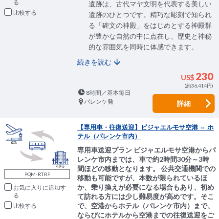
遺跡は、古代マヤ文明を代表する美しい
比較
遺跡のひとつです。精巧な彫刻で知られ
る「碑文の神殿」をはじめとする神殿群
が豊かな自然の中に点在し、歴史と神秘
的な雰囲気を同時に体感できます。
続きを読む
230
US$
(約36,414円)
8時間／基本毎日
パレンケ発
詳細
【専用車・往復送迎】ビジャエルモサ空港 ⇔ ホ
テル（パレンケ市内）
専用車送迎プラン ビジャエルモサ空港からパ
レンケ市内までは、車で約2時間30分～3時
間ほどの移動となります。 公共交通機関での
PQM-RTRF
移動も可能ですが、本数が限られているほ
か、乗り換えが必要になる場合もあり、初め
お気に入りに追加
て訪れる方には少し難易度が高めです。そこ
で、空港からホテル（パレンケ市内）まで、
比較
ならびにホテルから空港までの往復送迎をご