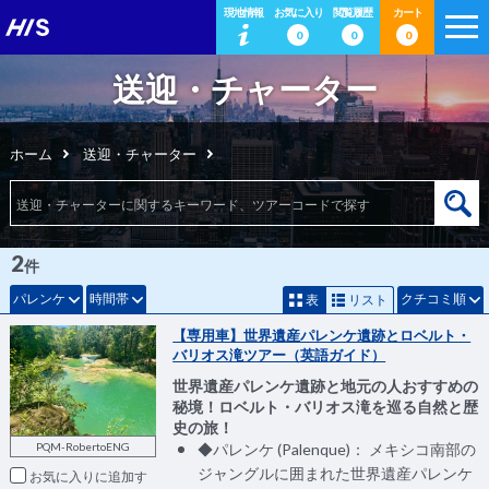
現地情報
お気に入り
閲覧履歴
カート
0
0
0
送迎・チャーター
ホーム
送迎・チャーター
2
件
パレンケ
時間帯
クチコミ順
表
リスト
【専用車】世界遺産パレンケ遺跡とロベルト・
バリオス滝ツアー（英語ガイド）
世界遺産パレンケ遺跡と地元の人おすすめの
秘境！ロベルト・バリオス滝を巡る自然と歴
史の旅！
PQM-RobertoENG
◆パレンケ (Palenque)： メキシコ南部の
ジャングルに囲まれた世界遺産パレンケ
お気に入りに追加