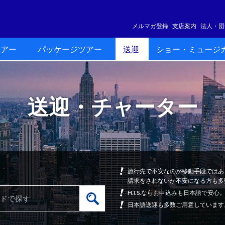
メルマガ登録
支店案内
法人・団
ツアー
パッケージツアー
送迎
ショー・ミュージ
送迎・チャーター
旅行先で不安なのが移動手段ではあ
請求をされないか不安になる方も多
H.I.S.ならお申込みも日本語で
日本語送迎も多数ご用意しています