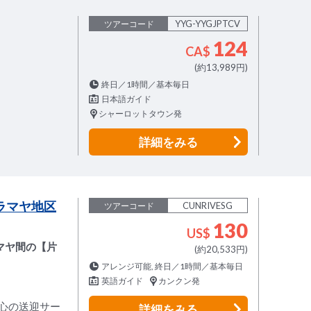
YYG-YYGJPTCV
ツアーコード
124
CA$
(約13,989円)
終日／1時間／基本毎日
日本語ガイド
シャーロットタウン発
詳細
をみる
ラマヤ地区
CUNRIVESG
ツアーコード
130
US$
マヤ間の【片
(約20,533円)
アレンジ可能, 終日／1時間／基本毎日
英語ガイド
カンクン発
心の送迎サー
詳細
をみる