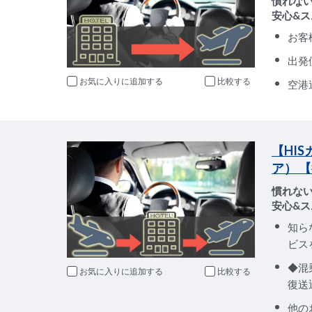
慣れな
安心&ス
お客
出発
お気に入りに追加
比較
空港
【HI
ア） 
慣れな
安心&ス
知ら
ビス
◆混
お気に入りに追加
比較
復送
他の