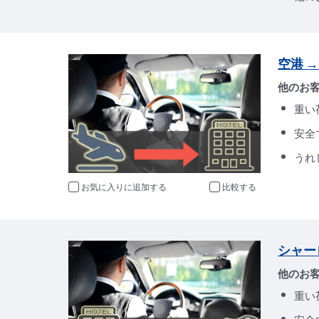
空港 
他のお
重い
安全
うれ
お気に入りに追加
比較
シャー
他のお
重い