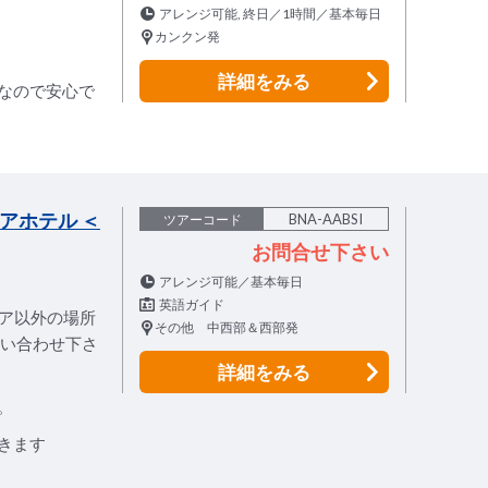
アレンジ可能, 終日／1時間／基本毎日
カンクン発
詳細
をみる
なので安心で
アホテル ＜
BNA-AABSI
ツアーコード
お問合せ下さい
アレンジ可能／基本毎日
英語ガイド
リア以外の場所
その他 中西部＆西部発
問い合わせ下さ
詳細
をみる
。
きます