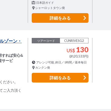
日本語ガイド
シャーロットタウン発
詳細
をみる
ルゾーン・
CUNRIVESG2
ツアーコード
130
US$
用すれば安心&
(約20,533円)
迎サービ
アレンジ可能, 終日／1時間／基本毎日
カンクン発
詳細
をみる
ください。
てご入力頂く