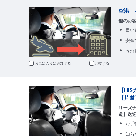
空港→
他のお
重い
安全
うれ
お気に入りに追加
比較
【HI
【片道
リーズ
道】送
お手
知ら