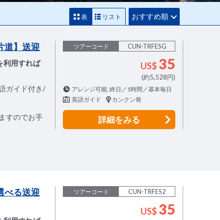
おすすめ順
表
リスト
片道】送迎
CUN-TRFESG
ツアーコード
35
を利用すれば
US$
(約5,528円)
語ガイド付き/
アレンジ可能, 終日／1時間／基本毎日
英語ガイド
カンクン発
ますのでお手
詳細
をみる
選べる送迎
CUN-TRFES2
ツアーコード
35
US$