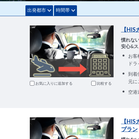
出発都市
時間帯
【HI
慣れな
安心&ス
お客
ドラ
到着
元に
お気に入りに追加
比較
空港
【HI
プラン