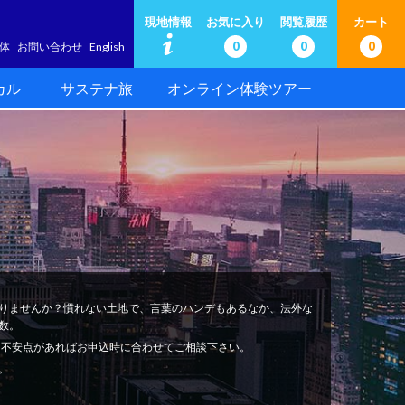
現地情報
お気に入り
閲覧履歴
カート
0
0
0
体
お問い合わせ
English
カル
サステナ旅
オンライン体験ツアー
りませんか？慣れない土地で、言葉のハンデもあるなか、法外な
数。
安心。不安点があればお申込時に合わせてご相談下さい。
。