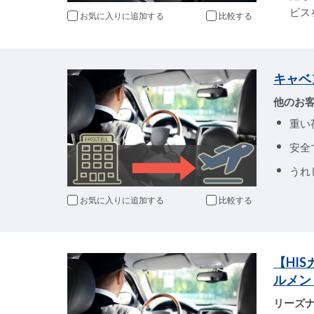
ビス
お気に入りに追加
比較
キャベ
他のお
重い
安全
うれ
お気に入りに追加
比較
【HI
ルメン
リーズ