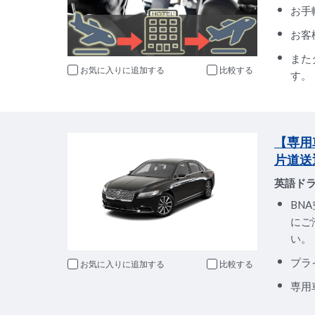
お手
お客
また
お気に入りに追加
比較
す。
【専用
片道送
英語ド
BN
にご
い。
プラ
お気に入りに追加
比較
専用