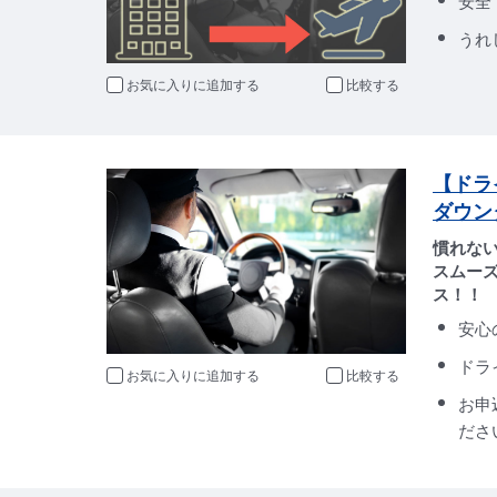
安全
うれ
お気に入りに追加
比較
【ドラ
ダウン
慣れな
スムー
ス！！
安心
ドラ
お気に入りに追加
比較
お申
ださ