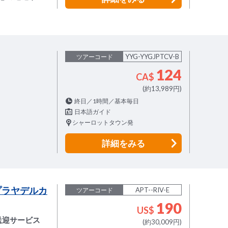
YYG-YYGJPTCV-B
ツアーコード
124
CA$
(約13,989円)
終日／1時間／基本毎日
日本語ガイド
シャーロットタウン発
詳細
をみる
プラヤデルカ
APT--RIV-E
ツアーコード
190
US$
送迎サービス
(約30,009円)