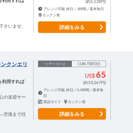
を利用すれば
(約5,528円)
アレンジ可能, 終日／1時間／基本毎日
カンクン発
下さいませ。
詳細
をみる
カンクンエリ
CUN-TRFES5
ツアーコード
65
US$
を利用すれば
(約10,267円)
アレンジ可能, 終日／0.5時間／基本毎
日
心の送迎サー
英語ガイド
カンクン発
詳細
をみる
→空港まで往