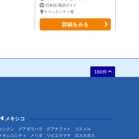
日本語/英語ガイド
ケベックシティ発
詳細
をみる
180件
メキシコ
カンクン
グアダラハラ
グアナファト
コスメル
メキシコシティ
メリダ
リビエラマヤ
ロスカボス