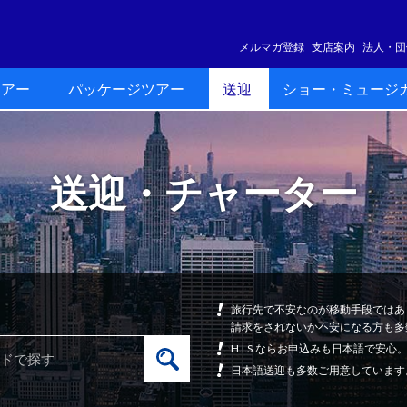
メルマガ登録
支店案内
法人・団
ツアー
パッケージツアー
送迎
ショー・ミュージ
送迎・チャーター
旅行先で不安なのが移動手段ではあ
請求をされないか不安になる方も多
H.I.S.ならお申込みも日本語で
日本語送迎も多数ご用意しています