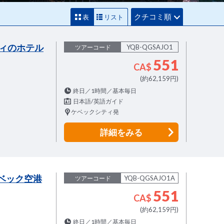
クチコミ順
表
リスト
ティのホテル
YQB-QGSAJO1
ツアーコード
551
CA$
(約62,159円)
終日／1時間／基本毎日
日本語/英語ガイド
ケベックシティ発
詳細
をみる
ベック空港
YQB-QGSAJO1A
ツアーコード
551
CA$
(約62,159円)
終日／1時間／基本毎日