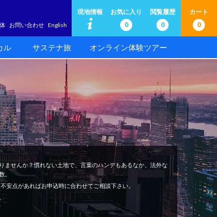
現地情報
お気に入り
閲覧履歴
カート
0
0
0
体
お問い合わせ
English
カル
サステナ旅
オンライン体験ツアー
りませんか？慣れない土地で、言葉のハンデもあるなか、法外な
数。
安心。不安点があればお申込時に合わせてご相談下さい。
。