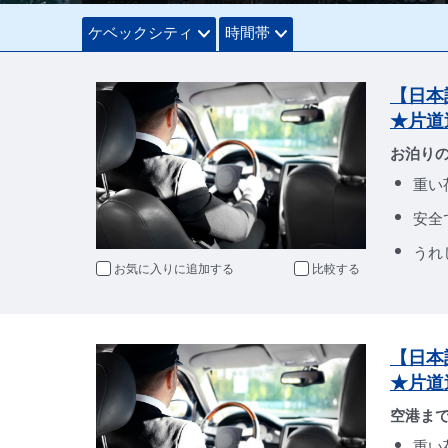
ケベックシティ
時間帯
【日本
★片道
お泊り
重い
安全
うれ
お気に入りに追加
比較
【日本
★片道
空港ま
重い