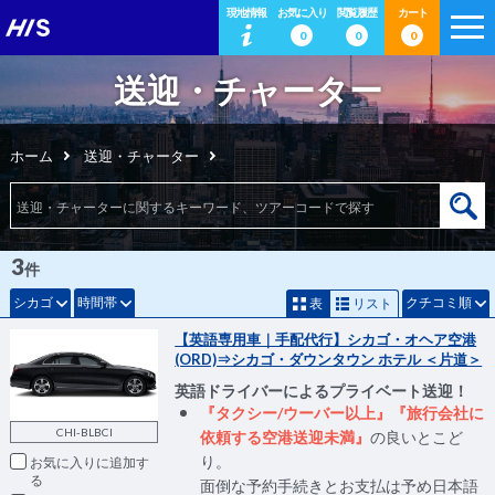
現地情報
お気に入り
閲覧履歴
カート
0
0
0
送迎・チャーター
ホーム
送迎・チャーター
3
件
シカゴ
時間帯
クチコミ順
表
リスト
【英語専用車｜手配代行】シカゴ・オヘア空港
(ORD)⇒シカゴ・ダウンタウン ホテル ＜片道＞
英語ドライバーによるプライベート送迎！
『タクシー/ウーバー以上』『旅行会社に
CHI-BLBCI
依頼する空港送迎未満』
の良いとこど
り。
お気に入りに追加
面倒な予約手続きとお支払は予め日本語