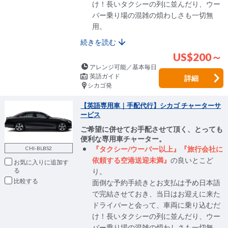
け！長いタクシーの列に並んだり、ウー
バー乗り場の混雑の煩わしさも一切無
用。
続きを読む
US$200～
アレンジ可能／基本毎日
英語ガイド
詳細
シカゴ発
【英語専用車｜手配代行】シカゴ チャーターサ
ービス
ご希望に併せてお手配させて頂く、とっても
便利な専用車チャーター。
『タクシー/ウーバー以上』『旅行会社に
CHI-BLBS2
依頼する空港送迎未満』
の良いとこど
お気に入りに追加
り。
比較
面倒な予約手続きとお支払は予め日本語
で完結させておき、当日はお迎えに来た
ドライバーと会って、車両に乗り込むだ
け！長いタクシーの列に並んだり、ウー
バー乗り場の混雑の煩わしさも一切無