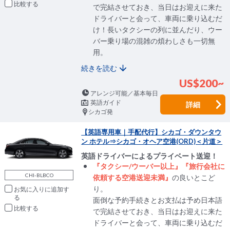
比較
で完結させておき、当日はお迎えに来た
ドライバーと会って、車両に乗り込むだ
け！長いタクシーの列に並んだり、ウー
バー乗り場の混雑の煩わしさも一切無
用。
続きを読む
US$200~
アレンジ可能／基本毎日
英語ガイド
詳細
シカゴ発
【英語専用車｜手配代行】シカゴ・ダウンタウ
ン ホテル⇒シカゴ・オヘア空港(ORD)＜片道＞
英語ドライバーによるプライベート送迎！
『タクシー/ウーバー以上』『旅行会社に
CHI-BLBCO
依頼する空港送迎未満』
の良いとこど
り。
お気に入りに追加
面倒な予約手続きとお支払は予め日本語
比較
で完結させておき、当日はお迎えに来た
ドライバーと会って、車両に乗り込むだ