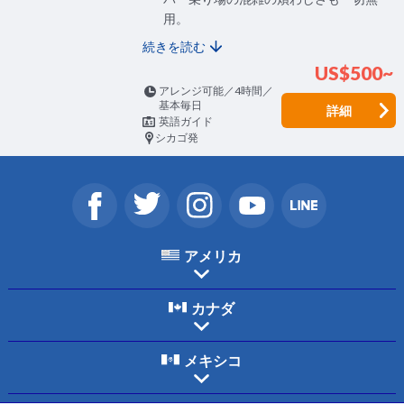
用。
続きを読む
US$500~
アレンジ可能／4時間／
基本毎日
詳細
英語ガイド
シカゴ発
アメリカ
カナダ
メキシコ