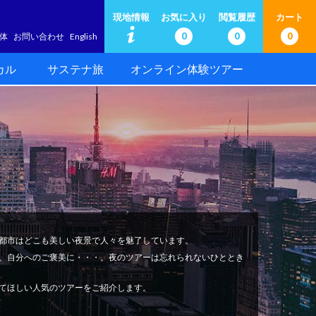
現地情報
お気に入り
閲覧履歴
カート
0
0
0
体
お問い合わせ
English
カル
サステナ旅
オンライン体験ツアー
都市はどこも美しい夜景で人々を魅了しています。
、自分へのご褒美に・・・。夜のツアーは忘れられないひととき
てほしい人気のツアーをご紹介します。