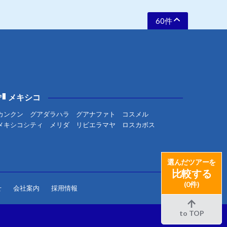
60件
メキシコ
カンクン
グアダラハラ
グアナファト
コスメル
メキシコシティ
メリダ
リビエラマヤ
ロスカボス
選んだツアーを
比較する
(0件)
せ
会社案内
採用情報
to TOP