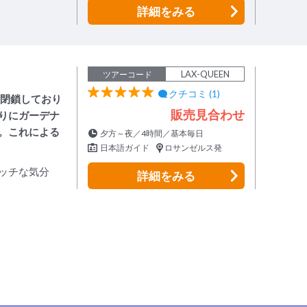
詳細
をみる
LAX-QUEEN
ツアーコード
クチコミ (1)
は閉鎖しており
販売見合わせ
りにガーデナ
。これによる
夕方～夜／4時間／基本毎日
日本語ガイド
ロサンゼルス発
ッチな気分
詳細
をみる