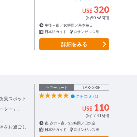
320
US$
(約50,663円)
午後～夜／10時間／基本毎日
日本語ガイド
ロサンゼルス発
詳細
をみる
LAX-GRIF
ツアーコード
クチコミ (1)
夜景スポット
110
US$
ーター」、
(約17,416円)
夜, 夕方～夜／2.5時間／日水金
きをお過ごし
日本語ガイド
ロサンゼルス発