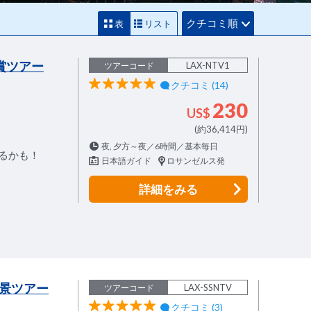
クチコミ順
表
リスト
賞ツアー
LAX-NTV1
ツアーコード
クチコミ (14)
230
US$
(約36,414円)
夜, 夕方～夜／6時間／基本毎日
るかも！
日本語ガイド
ロサンゼルス発
詳細
をみる
景ツアー
LAX-SSNTV
ツアーコード
クチコミ (3)