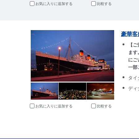
お気に入りに追加
比較
豪華客
【ご
ます
にご
一部
タイ
ディ
お気に入りに追加
比較