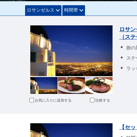
ロサンゼルス
時間帯
ロサン
（ステ
旅の
ステ
ラッ
お気に入りに追加
比較
【セッ