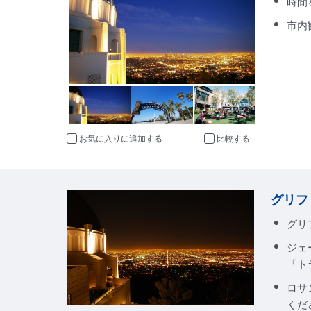
時間
市内
お気に入りに追加
比較
グリフ
グリ
ジェ
「ト
ロサ
くだ