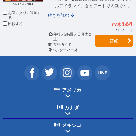
YVR-VANGIM
ルアイランド。食とアートで人気です。
お気に入りに追加
続きを読む
164
比較
CA$
(約18,501円)
午後／2時間／日月木金
土
詳細
英語ガイド
バンクーバー発
アメリカ
カナダ
メキシコ