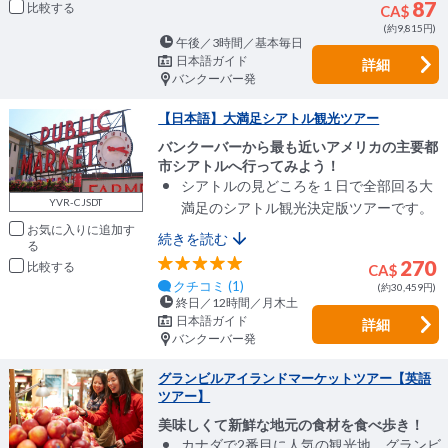
87
比較
CA$
(約9,815円)
午後／3時間／基本毎日
日本語ガイド
詳細
バンクーバー発
【日本語】大満足シアトル観光ツアー
バンクーバーから最も近いアメリカの主要都
市シアトルへ行ってみよう！
シアトルの見どころを１日で全部回る大
YVR-CJSDT
満足のシアトル観光決定版ツアーです。
お気に入りに追加
続きを読む
270
比較
CA$
クチコミ (1)
(約30,459円)
終日／12時間／月木土
日本語ガイド
詳細
バンクーバー発
グランビルアイランドマーケットツアー【英語
ツアー】
美味しくて新鮮な地元の食材を食べ歩き！
カナダで2番目に人気の観光地、グランビ