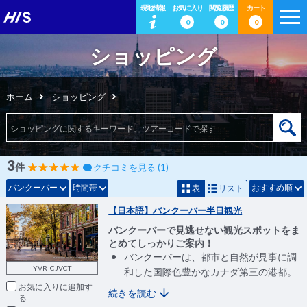
現地情報
お気に入り
閲覧履歴
カート
0
0
0
ショッピング
ホーム
ショッピング
3
件
クチコミを見る (1)
バンクーバー
時間帯
おすすめ順
表
リスト
【日本語】バンクーバー半日観光
バンクーバーで見逃せない観光スポットをま
とめてしっかりご案内！
バンクーバーは、都市と自然が見事に調
YVR-CJVCT
和した国際色豊かなカナダ第三の港都。
お気に入りに追加
続きを読む