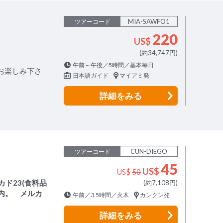
MIA-SAWFO1
ツアーコード
220
US$
(約34,747円)
午前～午後／5時間／基本毎日
お楽しみ下さ
日本語ガイド
マイアミ発
詳細
をみる
CUN-DIEGO
ツアーコード
45
US$
US$
50
ド23(食料品
(約7,108円)
内。 メルカ
午前／3.5時間／火木
カンクン発
詳細
をみる