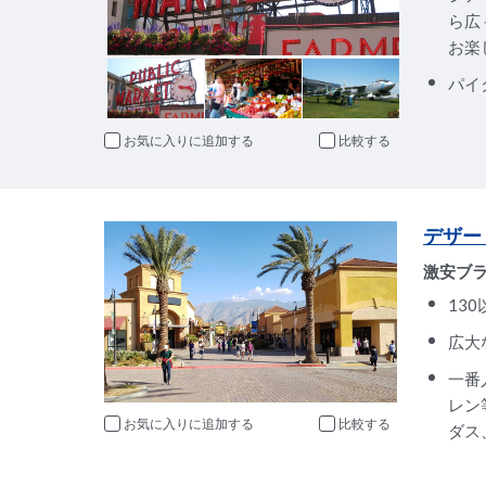
ら広
お楽
パイ
お気に入りに追加
比較
デザー
激安ブラ
13
広大
一番
レン
お気に入りに追加
比較
ダス