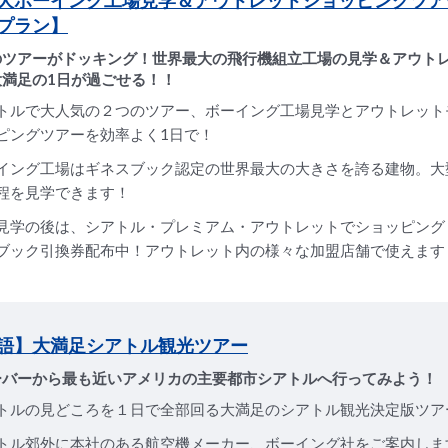
大ボーイング工場見学＆アウトレットショッピングツア
プラン】
のツアーがドッキング！世界最大の飛行機組立工場の見学＆アウト
大満足の1日が過ごせる！！
トルで大人気の２つのツアー、ボーイング工場見学とアウトレット
ピングツアーを効率よく1日で！
イング工場はギネスブック認定の世界最大の大きさを誇る建物。大
程を見学できます！
見学の後は、シアトル・プレミアム・アウトレットでショッピング
ブック引換券配布中！アウトレット内の様々な加盟店舗で使えます
語】大満足シアトル観光ツアー
ーバーから最も近いアメリカの主要都市シアトルへ行ってみよう！
トルの見どころを１日で全部回る大満足のシアトル観光決定版ツア
トル郊外に本社のある航空機メーカー、ボーイング社をご案内しま