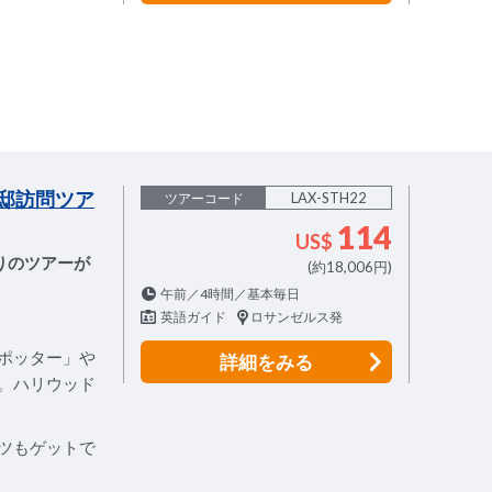
邸訪問ツア
LAX-STH22
ツアーコード
114
US$
りのツアーが
(約18,006円)
午前／4時間／基本毎日
英語ガイド
ロサンゼルス発
ポッター」や
詳細
をみる
。ハリウッド
ツもゲットで