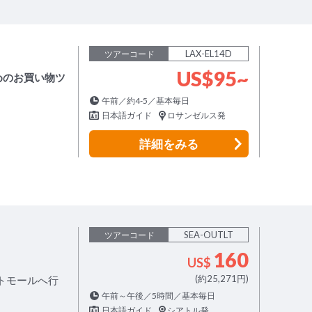
LAX-EL14D
ツアーコード
US$95~
めのお買い物ツ
午前／約4-5／基本毎日
！
日本語ガイド
ロサンゼルス発
詳細
をみる
SEA-OUTLT
ツアーコード
160
US$
(約25,271円)
トモールへ行
午前～午後／5時間／基本毎日
日本語ガイド
シアトル発