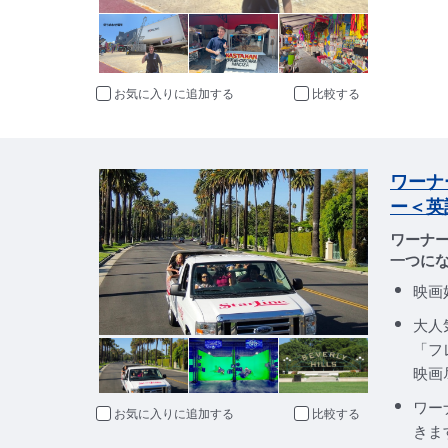
お気に入りに追加
比較
ワーナ
ー＜英
ワーナ
一つに
映画
大人
「フ
映画
ワー
お気に入りに追加
比較
きま