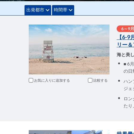
出発都市
時間帯
6～9
【6-
リー＆
海と美
■ 
の日
お気に入りに追加
比較
ハン
ジェ
ロン
たり