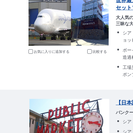
世界最
セット
大人気
三昧な
シア
ョッ
ボー
お気に入りに追加
比較
造過
工場
ポン
【日本
バンク
シア
シア