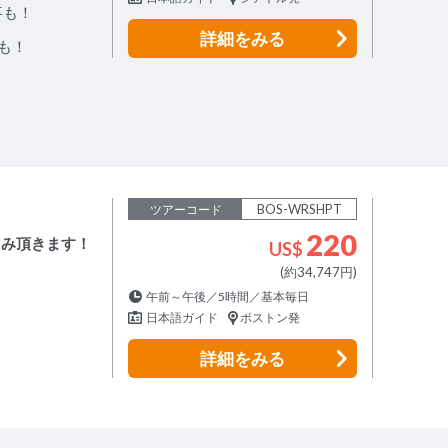
事も！
詳細
をみる
も！
BOS-WRSHPT
ツアーコード
220
しみ頂きます！
US$
(約34,747円)
午前～午後／5時間／基本毎日
日本語ガイド
ボストン発
詳細
をみる