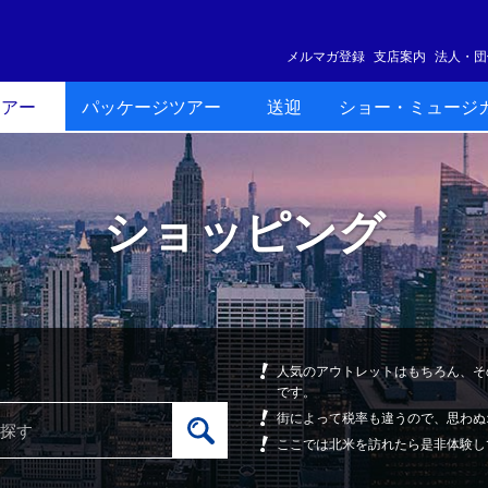
メルマガ登録
支店案内
法人・団
ツアー
パッケージツアー
送迎
ショー・ミュージ
ショッピング
人気のアウトレットはもちろん、そ
です。
街によって税率も違うので、思わぬ
ここでは北米を訪れたら是非体験し