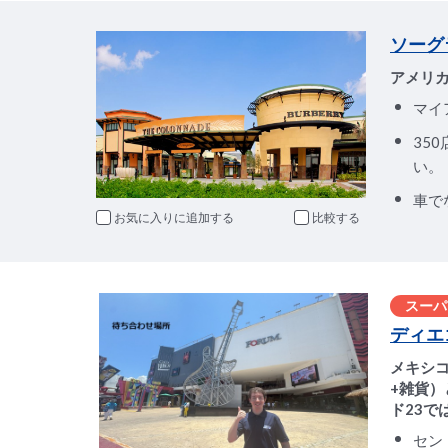
ソーグ
アメリ
マイ
35
い。
車で
お気に入りに追加
比較
スーパ
ディエ
メキシコ
+雑貨）
ド23で
セン