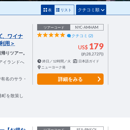
クチコミ順
表
リスト
NYC-AMHAM
ツアーコード
ズ、ワイナ
クチコミ (2)
利用＞
179
US$
日帰りツアー。
(約28,272円)
終日／12時間／火
日本語ガイド
・アイランドへ
ニューヨーク発
で有名のサラ・
詳細
をみる
港町を散策し
SEA-BN&OL
ツアーコード