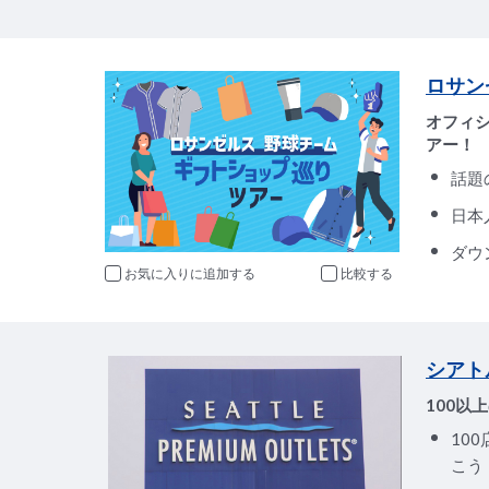
ロサン
オフィ
アー！
話題
日本
ダウ
お気に入りに追加
比較
シアト
100以
10
こう