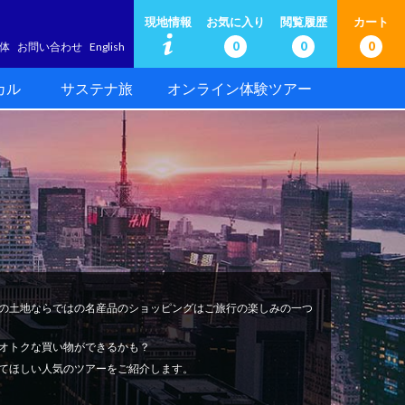
現地情報
お気に入り
閲覧履歴
カート
0
0
0
体
お問い合わせ
English
カル
サステナ旅
オンライン体験ツアー
の土地ならではの名産品のショッピングはご旅行の楽しみの一つ
オトクな買い物ができるかも？
てほしい人気のツアーをご紹介します。