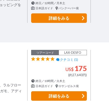
終日／12時間／月木土
ョッピングを
日本語ガイド
バンクーバー発
詳細
をみる
！
LAX-DESFO
ツアーコード
クチコミ (1)
175
US$
(約27,640円)
終日／10時間／火木土
、ラルフロー
日本語ガイド
ロサンゼルス発
ラガモ、アディ
詳細
をみる