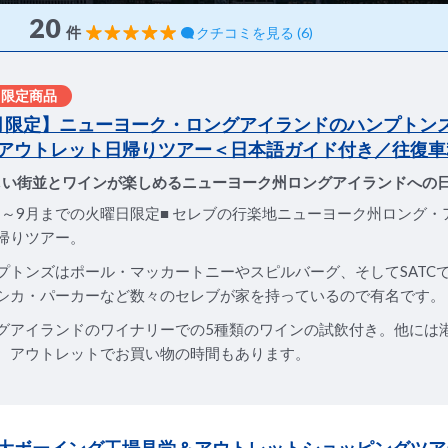
20
件
クチコミを見る (6)
月限定商品
9月限定】ニューヨーク・ロングアイランドのハンプトン
アウトレット日帰りツアー＜日本語ガイド付き／往復車
しい街並とワインが楽しめるニューヨーク州ロングアイランドへの
6月～9月までの火曜日限定■ セレブの行楽地ニューヨーク州ロング
帰りツアー。
プトンズはポール・マッカートニーやスピルバーグ、そしてSATC
シカ・パーカーなど数々のセレブが家を持っているので有名です。
グアイランドのワイナリーでの5種類のワインの試飲付き。他には
、アウトレットでお買い物の時間もあります。