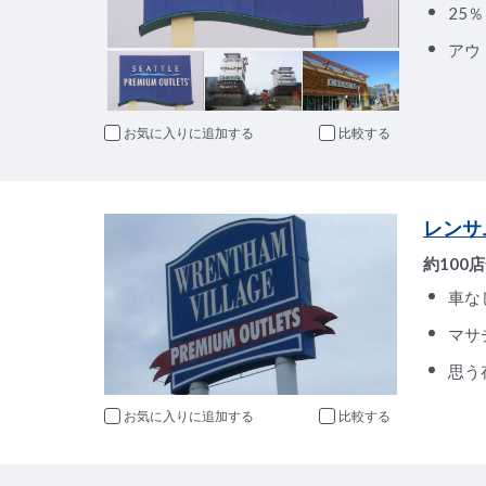
25
アウ
お気に入りに追加
比較
レンサ
約10
車な
マサ
思う
お気に入りに追加
比較