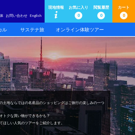
現地情報
お気に入り
閲覧履歴
カート
0
0
0
体
お問い合わせ
English
カル
サステナ旅
オンライン体験ツアー
の土地ならではの名産品のショッピングはご旅行の楽しみの一つ
オトクな買い物ができるかも？
てほしい人気のツアーをご紹介します。