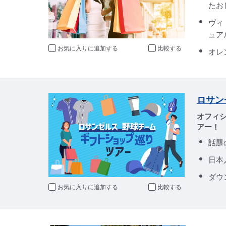
たお
ヴィ
ュア
お気に入りに追加
比較
オレ
ロサン
オフィ
アー！
話題
日本
ダウ
お気に入りに追加
比較