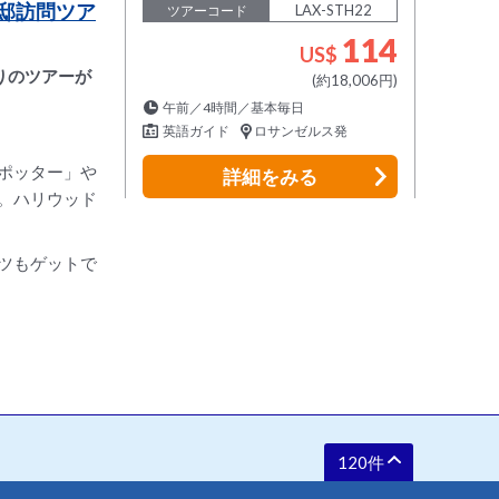
邸訪問ツア
LAX-STH22
ツアーコード
114
US$
りのツアーが
(約18,006円)
午前／4時間／基本毎日
英語ガイド
ロサンゼルス発
ポッター」や
詳細
をみる
。ハリウッド
ツもゲットで
120件