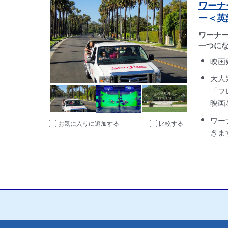
ワーナ
ー＜英
ワーナ
一つに
映画
大人
「フ
映画
ワー
お気に入りに追加
比較
きま