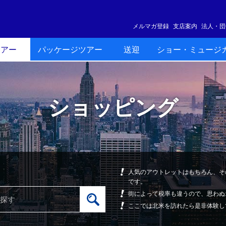
メルマガ登録
支店案内
法人・団
ツアー
パッケージツアー
送迎
ショー・ミュージ
ショッピング
人気のアウトレットはもちろん、そ
です。
街によって税率も違うので、思わぬ
ここでは北米を訪れたら是非体験し