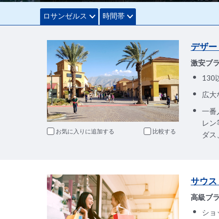
ロサンゼルス
時間帯
デザー
激安ブラ
13
広大
一番
レン
お気に入りに追加
比較
ダス
サウス
高級ブ
ショ