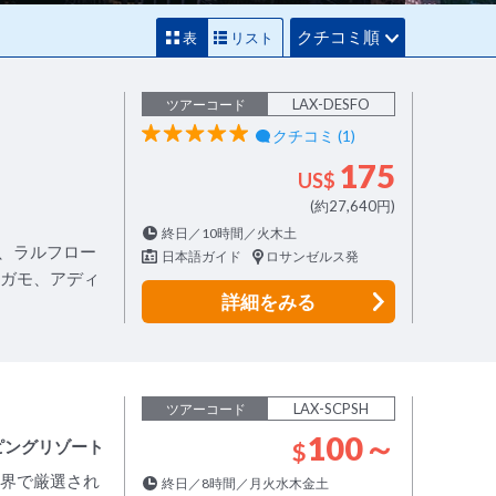
クチコミ順
表
リスト
LAX-DESFO
ツアーコード
クチコミ (1)
175
US$
(約27,640円)
終日／10時間／火木土
、ラルフロー
日本語ガイド
ロサンゼルス発
ラガモ、アディ
詳細
をみる
LAX-SCPSH
ツアーコード
100～
ピングリゾート
$
世界で厳選され
終日／8時間／月火水木金土