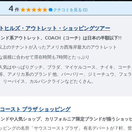
4
件
クチコミを見る (1)
トヒルズ・アウトレット・ショッピングツアー
ンド系アウトレット、COACH（コーチ）は日本の半額以下!!
0以上のテナントが入ったアメリカ西海岸最大のアウトレット
な規模に合わせて滞在時間も7時間とたっぷり
人気はやっぱりグッチ、プラダ、マイケルコース、ナイキ、コーチ
等、アメリカ系のブランド 他、バーバリー、ジミーチュウ、フェ
、リーバイス、カルバンクラインなどたくさん。
 コースト プラザ ショッピング
ランドや人気ショップ、カリフォルニア限定ブランドが揃うショッ
ッピングの名所「サウスコーストプラザ」 有名デパートが７軒、