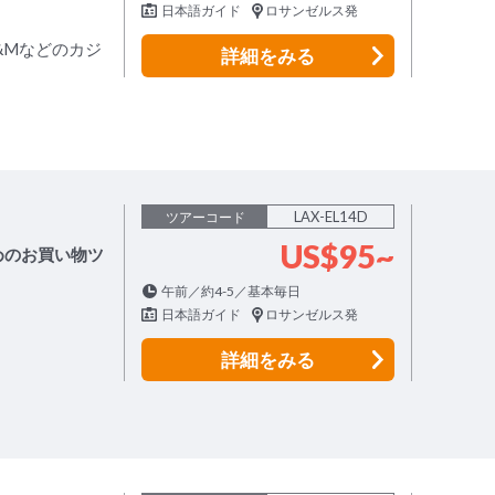
日本語ガイド
ロサンゼルス発
&Mなどのカジ
詳細
をみる
LAX-EL14D
ツアーコード
US$95~
めのお買い物ツ
午前／約4-5／基本毎日
！
日本語ガイド
ロサンゼルス発
詳細
をみる