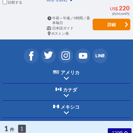
比較
220
US$
(約34,664円)
午前～午後／5時間／基
本毎日
詳細
日本語ガイド
ボストン発
アメリカ
カナダ
メキシコ
ホーム
ご利用規約
個人情報保護について
お問合わせ
会社案内
1
1
件
採用情報
120件