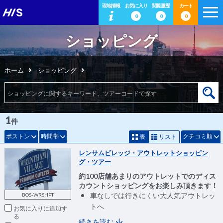
現地情報
お気に入り
閲覧履歴
カート
0
0
0
ショッピング
ホーム
ショッピング
1
件
ボストン
時間帯
クチコミ順
表
リスト
レンサムビレッジ・アウトレットショッピン
グ・ツアー
約100店舗あまりのアウトレットでのディス
カウントショッピングをお楽しみ頂きます！
車なしでは行きにくい大人気アウトレッ
BOS-WRSHPT
トへ
お気に入りに追加
続きを読む