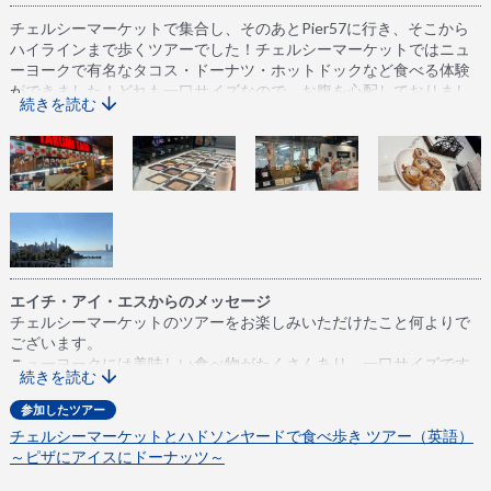
チェルシーマーケットで集合し、そのあとPier57に行き、そこから
ハイラインまで歩くツアーでした！チェルシーマーケットではニュ
ーヨークで有名なタコス・ドーナツ・ホットドックなど食べる体験
ができました！どれも一口サイズなので、お腹を心配しておりまし
続きを読む
たが、問題なくすべて美味しく食べることができました！また、そ
れぞれの場所で少しフリータイムがあったので、自分の好きなとこ
ろも回ることができ、おすすめです！特にPier57から見たリトルア
イランドはとても綺麗でした！詳しいガイドの説明もあり、チェル
シーマーケットがどうやってできたのかなどがわかり、ニューヨー
クの知識をさらに深めることができました！
エイチ・アイ・エスからのメッセージ
チェルシーマーケットのツアーをお楽しみいただけたこと何よりで
ございます。
ニューヨークには美味しい食べ物がたくさんあり、一口サイズです
続きを読む
が旅の楽しみの一つとなれたこと嬉しいです。
またのご利用お待ちしております。
参加したツアー
チェルシーマーケットとハドソンヤードで食べ歩き ツアー（英語）
～ピザにアイスにドーナッツ～