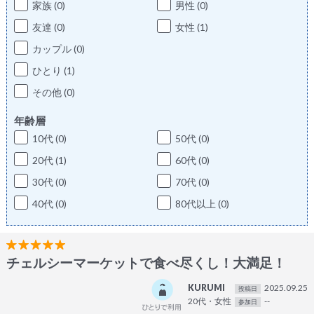
家族 (0)
男性 (0)
友達 (0)
女性 (1)
カップル (0)
ひとり (1)
その他 (0)
年齢層
10代 (0)
50代 (0)
20代 (1)
60代 (0)
30代 (0)
70代 (0)
40代 (0)
80代以上 (0)
チェルシーマーケットで食べ尽くし！大満足！
KURUMI
2025.09.25
投稿日
20代・女性
--
参加日