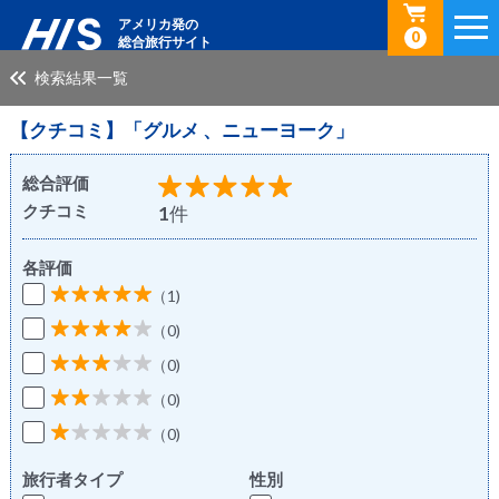
アメリカ発の
0
総合旅行サイト
検索結果一覧
【クチコミ】「グルメ 、ニューヨーク」
総合評価
クチコミ
1
件
各評価
（1)
（0)
（0)
（0)
（0)
旅行者タイプ
性別