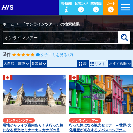
現地情報
お気に入り
閲覧履歴
カート
0
0
0
ホーム
「オンラインツアー」の検索結果
2
件
クチコミを見る (2)
大自然・遺跡
参加日
おすすめ順
表
リスト
オンラインツアー
オンラインツアー
現地からライブ案内あり！★行った気
行った気になる観光セミナー～世界/文
になる観光セミナー★～カナダの首
化遺産が点在するノバスコシア州～