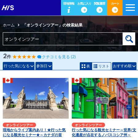
現地情報
お気に入り
閲覧履歴
カート
0
0
0
ホーム
「オンラインツアー」の検索結果
2
件
クチコミを見る (2)
行った気になる
参加日
おすすめ順
表
リスト
オンラインツアー
オンラインツアー
現地からライブ案内あり！★行った気
行った気になる観光セミナー～世界/文
になる観光セミナー★～カナダの首
化遺産が点在するノバスコシア州～