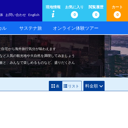
現地情報
お気に入り
閲覧履歴
カート
0
0
0
体
お問い合わせ
English
カル
サステナ旅
オンライン体験ツアー
でご自宅から海外旅行気分が味わえます
など人気の観光地や大自然を満喫してみましょう
族と、みんなで楽しめるものなど、盛りだくさん
料金順
表
リスト