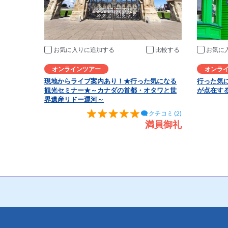
お気に入りに追加
比較
お気に
オンラインツアー
オンラ
現地からライブ案内あり！★行った気になる
行った気
観光セミナー★～カナダの首都・オタワと世
が点在す
界遺産リドー運河～
クチコミ (2)
満員御礼