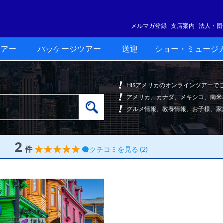
メルマガ登録
支店案内
法人・団
ツアー
パッケージツアー
送迎
ショー・ミュージ
HISアメリカのオンラインツアー
アメリカ、カナダ、メキシコ、南米
グルメ情報、教養情報、お子様、家
2
件
クチコミを見る (2)