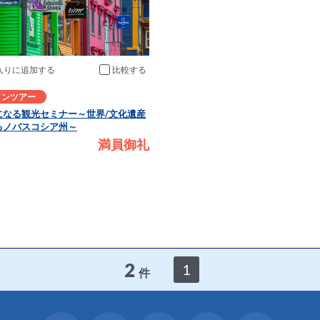
入りに追加
比較
インツアー
になる観光セミナー～世界/文化遺産
るノバスコシア州～
満員御礼
2
1
件