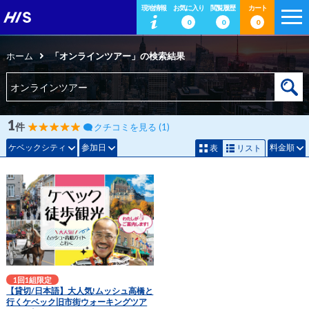
現地情報
お気に入り
閲覧履歴
カート
0
0
0
ホーム
「オンラインツアー」の検索結果
1
件
クチコミを見る (1)
ケベックシティ
参加日
料金順
表
リスト
1回1組限定
【貸切/日本語】大人気!ムッシュ高橋と
行くケベック旧市街ウォーキングツア