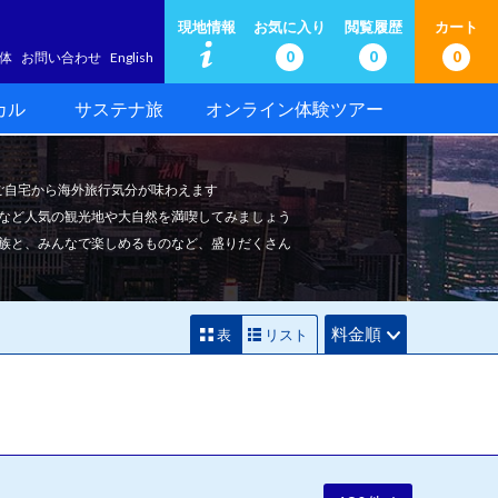
現地情報
お気に入り
閲覧履歴
カート
0
0
0
体
お問い合わせ
English
カル
サステナ旅
オンライン体験ツアー
でご自宅から海外旅行気分が味わえます
など人気の観光地や大自然を満喫してみましょう
族と、みんなで楽しめるものなど、盛りだくさん
料金順
表
リスト