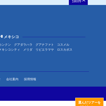
180件
メキシコ
カンクン
グアダラハラ
グアナファト
コスメル
メキシコシティ
メリダ
リビエラマヤ
ロスカボス
せ
会社案内
採用情報
選んだツアーを