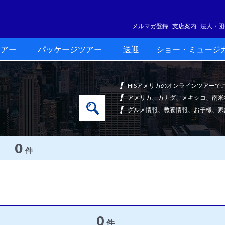
メルマガ登録
支店案内
法人・団
ツアー
パッケージツアー
送迎
ショー・ミュージ
HISアメリカのオンラインツアー
アメリカ、カナダ、メキシコ、南米
グルメ情報、教養情報、お子様、家
0
件
0
件