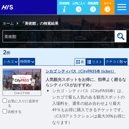
現地情報
お気に入り
閲覧履歴
カート
0
0
0
ホーム
「美術館」の検索結果
2
件
シカゴ
時間帯
クチコミ順
表
リスト
シカゴ シティパス（CityPASS® ticket）
人気観光スポットをお得に、効率よく廻るな
らシティパスがおすすめ♪
シカゴ・シティパス（CityPASS®）は、
CHI-CTYPS
シカゴで最も人気のある観光スポットの
お気に入りに追加
入場料を、通常の組み合わせより最大
49％もお得に購入できるチケットです。
比較
（C3/3アトラクションは最大30%お得に
なります）