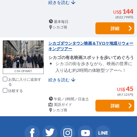
続きを読む
144
US$
(約22,799円)
基本毎日
シカゴ発
詳細
シカゴダウンタウン映画＆TVロケ地巡りウォー
キングツアー
シカゴの有名映画スポットを歩いてめぐろう
シカゴの街を歩きながら、映画の世界に
入り込む約2時間の体験型ツアーへ！
CHI-DTWKT
お気に入りに追加
続きを読む
45
US$
比較
(約7,125円)
午前／2時間／日金土
英語ガイド
詳細
シカゴ発