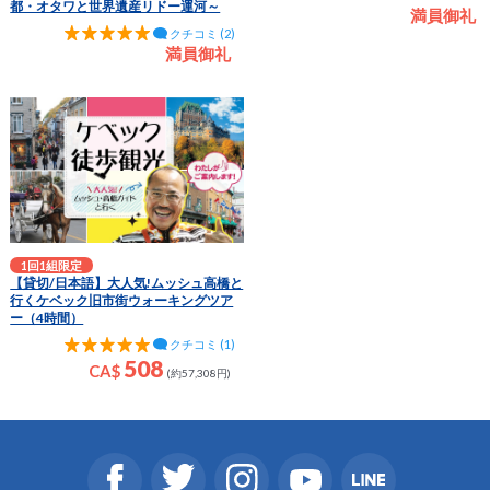
都・オタワと世界遺産リドー運河～
満員御礼
クチコミ (2)
満員御礼
1回1組限定
【貸切/日本語】大人気!ムッシュ高橋と
行くケベック旧市街ウォーキングツア
ー（4時間）
クチコミ (1)
508
CA$
(約57,308円)