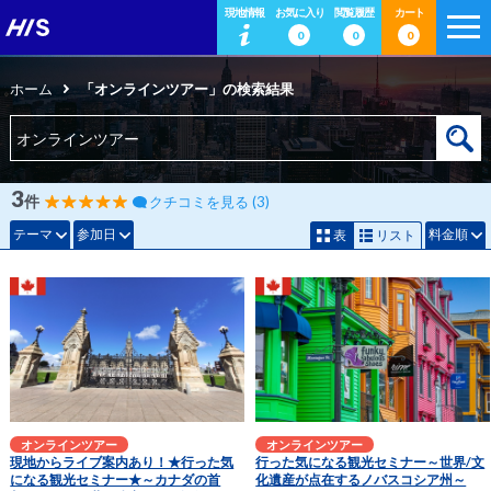
現地情報
お気に入り
閲覧履歴
カート
0
0
0
ホーム
「オンラインツアー」の検索結果
3
件
クチコミを見る (3)
テーマ
参加日
料金順
表
リスト
オンラインツアー
オンラインツアー
現地からライブ案内あり！★行った気
行った気になる観光セミナー～世界/文
になる観光セミナー★～カナダの首
化遺産が点在するノバスコシア州～