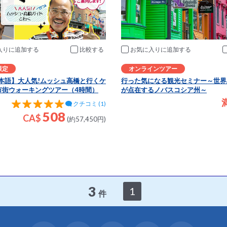
入りに追加
比較
お気に入りに追加
限定
オンラインツアー
日本語】大人気!ムッシュ高橋と行くケ
行った気になる観光セミナー～世界
市街ウォーキングツアー（4時間）
が点在するノバスコシア州～
クチコミ (1)
508
CA$
(約57,450円)
3
1
件