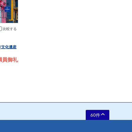
比較
/文化遺産
満員御礼
60件