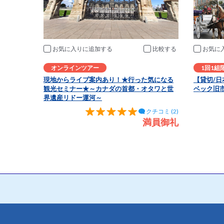
お気に入りに追加
比較
お気に
オンラインツアー
1回1組
現地からライブ案内あり！★行った気になる
【貸切/
観光セミナー★～カナダの首都・オタワと世
ベック旧
界遺産リドー運河～
クチコミ (2)
満員御礼