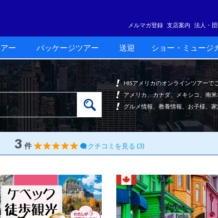
メルマガ登録
支店案内
法人・団
ツアー
パッケージツアー
送迎
ショー・ミュージ
HISアメリカのオンラインツアー
アメリカ、カナダ、メキシコ、南米
グルメ情報、教養情報、お子様、家
3
件
クチコミを見る (3)