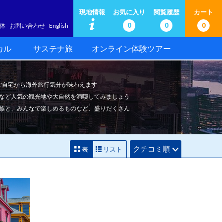
現地情報
お気に入り
閲覧履歴
カート
0
0
0
体
お問い合わせ
English
カル
サステナ旅
オンライン体験ツアー
でご自宅から海外旅行気分が味わえます
など人気の観光地や大自然を満喫してみましょう
族と、みんなで楽しめるものなど、盛りだくさん
クチコミ順
表
リスト