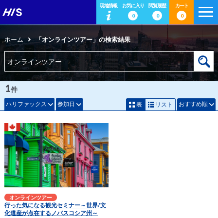
現地情報
お気に入り
閲覧履歴
カート
0
0
0
ホーム
「オンラインツアー」の検索結果
1
件
ハリファックス
参加日
おすすめ順
表
リスト
オンラインツアー
行った気になる観光セミナー～世界/文
化遺産が点在するノバスコシア州～