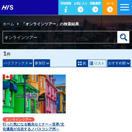
現地情報
お気に入り
閲覧履歴
カート
0
0
0
ホーム
「オンラインツアー」の検索結果
1
件
ハリファックス
参加日
おすすめ順
表
リスト
オンラインツアー
行った気になる観光セミナー～世界/文
化遺産が点在するノバスコシア州～