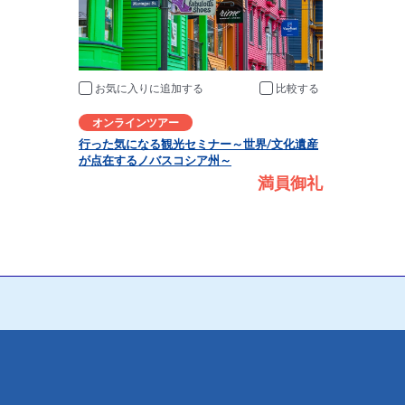
お気に入りに追加
比較
オンラインツアー
行った気になる観光セミナー～世界/文化遺産
が点在するノバスコシア州～
満員御礼