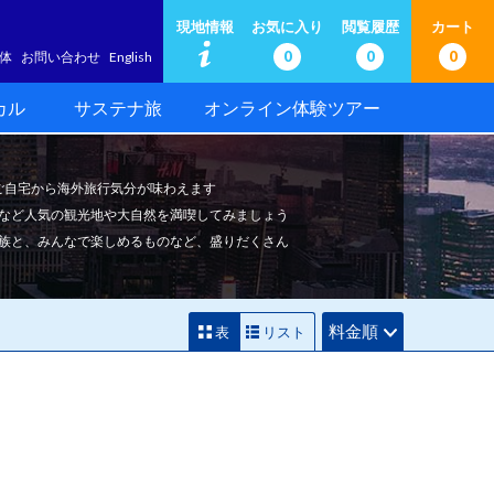
現地情報
お気に入り
閲覧履歴
カート
0
0
0
体
お問い合わせ
English
カル
サステナ旅
オンライン体験ツアー
でご自宅から海外旅行気分が味わえます
など人気の観光地や大自然を満喫してみましょう
族と、みんなで楽しめるものなど、盛りだくさん
料金順
表
リスト