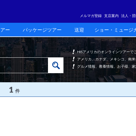
メルマガ登録
支店案内
法人・団
ツアー
パッケージツアー
送迎
ショー・ミュージ
HISアメリカのオンラインツアー
アメリカ、カナダ、メキシコ、南米
グルメ情報、教養情報、お子様、家
1
件