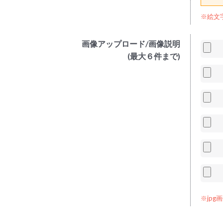
※絵文
画像アップロード/画像説明
(最大６件まで)
※jp