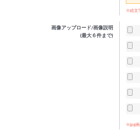
※絵文
画像アップロード/画像説明
(最大６件まで)
※jp