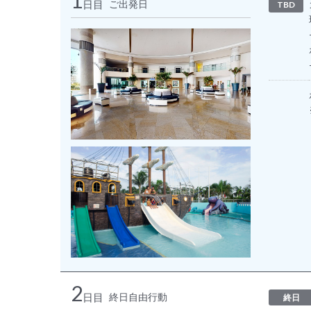
日目
ご出発日
TBD
2
日目
終日自由行動
終日