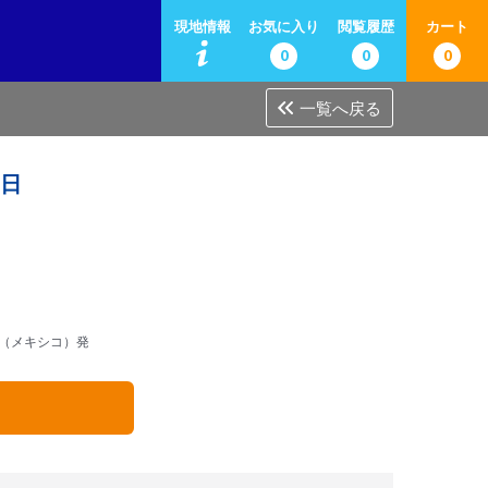
現地情報
お気に入り
閲覧履歴
カート
0
0
0
一覧へ戻る
4日
（メキシコ）発