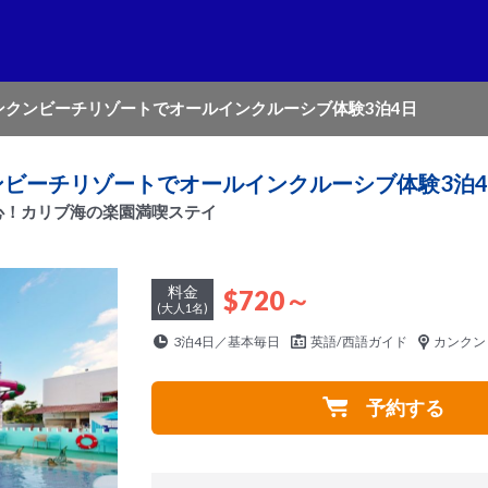
ンクンビーチリゾートでオールインクルーシブ体験3泊4日
ビーチリゾートでオールインクルーシブ体験3泊
心！カリブ海の楽園満喫ステイ
料金
$720～
(大人1名)
3泊4日／基本毎日
英語/西語ガイド
カンクン
予約する