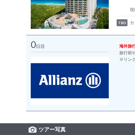
現
カ
TBD
0
日目
海外旅
旅行前
※リン
ツアー写真