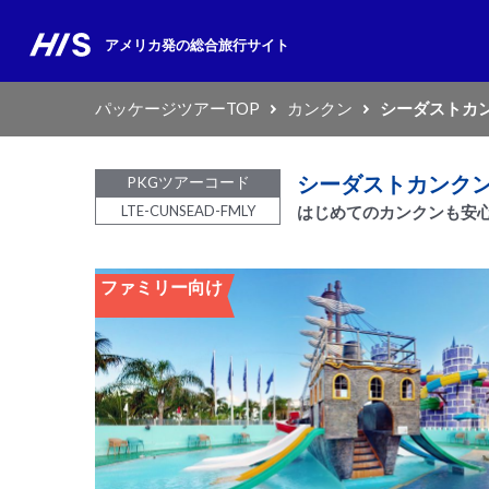
アメリカ発の
総合旅行サイト
パッケージツアーTOP
カンクン
シーダストカ
シーダストカンクン
PKGツアーコード
LTE-CUNSEAD-FMLY
はじめてのカンクンも安
ファミリー向け