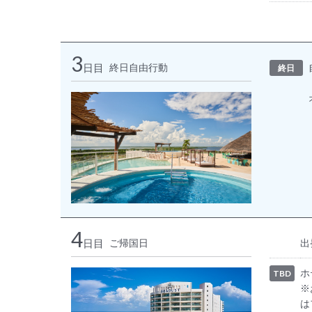
3
日目
終日自由行動
終日
4
日目
ご帰国日
出
ホ
TBD
※
は