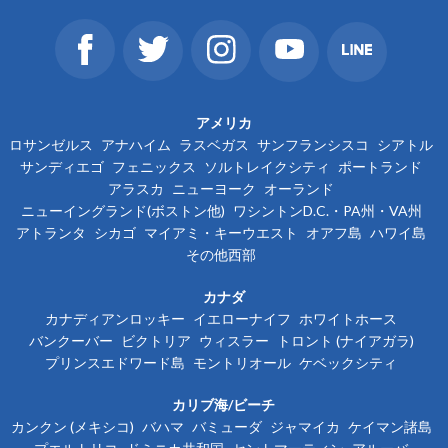
アメリカ
ロサンゼルス
アナハイム
ラスベガス
サンフランシスコ
シアトル
サンディエゴ
フェニックス
ソルトレイクシティ
ポートランド
アラスカ
ニューヨーク
オーランド
ニューイングランド(ボストン他)
ワシントンD.C.・PA州・VA州
アトランタ
シカゴ
マイアミ・キーウエスト
オアフ島
ハワイ島
その他西部
カナダ
カナディアンロッキー
イエローナイフ
ホワイトホース
バンクーバー
ビクトリア
ウィスラー
トロント (ナイアガラ)
プリンスエドワード島
モントリオール
ケベックシティ
カリブ海/ビーチ
カンクン (メキシコ)
バハマ
バミューダ
ジャマイカ
ケイマン諸島