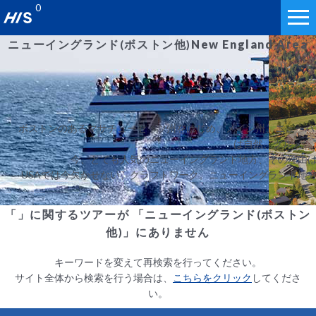
0
ニューイングランド(ボストン他)
New England Area
ボストンのあるマサチューセッツ州をはじめ、メイン州、ニューハ
は自然、グルメ、
今、とても人気のニューイングランド地方、その理由
USAでは今欠かせない、クラフトワーク。ニューイングランド地
「」に関するツアーが 「ニューイングランド(ボストン
他)」にありません
キーワードを変えて再検索を行ってください。
サイト全体から検索を行う場合は、
こちらをクリック
してくださ
い。