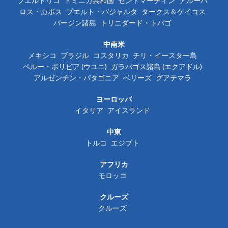
プエルトリコ
ドミニカ共和国
セントマーティン
アルーバ
ロス・カボス
プエルト・バジャルタ
タークス＆ケイコス
バージン諸島
トリニダード・トバゴ
中南米
メキシコ
ブラジル
コスタリカ
チリ・イースター島
ペルー・ボリビア (ウユニ)
ガラパゴス諸島 (エクアドル)
アルゼンチン・パタゴニア
ベリーズ
グアテマラ
ヨーロッパ
イタリア
アイスランド
中東
トルコ
エジプト
アフリカ
モロッコ
クルーズ
クルーズ