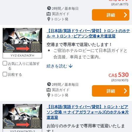
(約67,687円)
2時間／基本毎日
英語ガイド
詳細
トロント発
【日本語/英語ドライバー/貸切】トロントのホテ
ル ⇒ トロント･ピアソン空港★片道送迎
空港まで専用車で送迎いたします！
ご宿泊ホテルロビーにて日本語ガイドと
YYZ-EXALTAOTH
合流後、車両までご案内。
お気に入りに追加
続きを読む
530
比較
CA$
(約59,890円)
2時間／基本毎日
英語ガイド
詳細
トロント発
【日本語/英語ドライバー/貸切】トロント･ピア
ソン空港 ⇒ ナイアガラフォールズのホテル★片
道送迎
お泊りのホテルまで専用車で送迎いたしま
す！
YYZ-EXALTAOTI-2