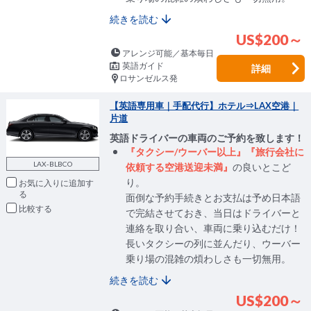
続きを読む
US$200～
アレンジ可能／基本毎日
英語ガイド
詳細
ロサンゼルス発
【英語専用車｜手配代行】ホテル⇒LAX空港｜
片道
英語ドライバーの車両のご予約を致します！
『タクシー/ウーバー以上』『旅行会社に
LAX-BLBCO
依頼する空港送迎未満』
の良いとこど
り。
お気に入りに追加
面倒な予約手続きとお支払は予め日本語
比較
で完結させておき、当日はドライバーと
連絡を取り合い、車両に乗り込むだけ！
長いタクシーの列に並んだり、ウーバー
乗り場の混雑の煩わしさも一切無用。
続きを読む
US$200～