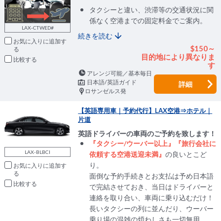
タクシーと違い、渋滞等の交通状況に関
係なく空港までの固定料金でご案内。
LAX-CTWED#
続きを読む
お気に入りに追加
$150～
目的地により異なりま
比較
す
アレンジ可能／基本毎日
日本語/英語ガイド
詳細
ロサンゼルス発
【英語専用車｜予約代行】LAX空港⇒ホテル｜
片道
英語ドライバーの車両のご予約を致します！
『タクシー/ウーバー以上』『旅行会社に
LAX-BLBCI
依頼する空港送迎未満』
の良いとこど
り。
お気に入りに追加
面倒な予約手続きとお支払は予め日本語
比較
で完結させておき、当日はドライバーと
連絡を取り合い、車両に乗り込むだけ！
長いタクシーの列に並んだり、ウーバー
乗り場の混雑の煩わしさも一切無用。