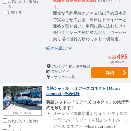
依頼する空港送迎未満』
の良いとこど
お気に入りに追加
り。
比較
面倒な予約手続きとお支払は予め日本語
で完結させておき、当日はドライバーと
連絡を取り合い、車両に乗り込むだけ！
長いタクシーの列に並んだり、ウーバー
乗り場の混雑の煩わしさも一切無用。
続きを読む
495
US$
(約78,369円)
アレンジ可能／基本毎日
英語ガイド
詳細
ロサンゼルス発
英語シャトル ｜ ミアーズ コネクト ( Mears
connect ) 予約代行
英語シャトル「ミアーズ コネクト」の代行予
約を致します！
オーランド国際空港とウォルト ディズニ
ORL-MEARIV
ー ワールド リゾートを結ぶシャトル、ミ
お気に入りに追加
アーズ コネクト ( Mears connect )