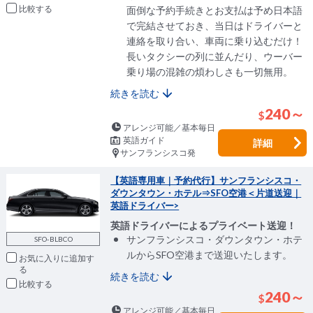
比較
面倒な予約手続きとお支払は予め日本語
で完結させておき、当日はドライバーと
連絡を取り合い、車両に乗り込むだけ！
長いタクシーの列に並んだり、ウーバー
乗り場の混雑の煩わしさも一切無用。
続きを読む
240～
$
アレンジ可能／基本毎日
英語ガイド
詳細
サンフランシスコ発
【英語専用車｜予約代行】サンフランシスコ・
ダウンタウン・ホテル⇒SFO空港＜片道送迎｜
英語ドライバー>
英語ドライバーによるプライベート送迎！
サンフランシスコ・ダウンタウン・ホテ
SFO-BLBCO
ルからSFO空港まで送迎いたします。
お気に入りに追加
続きを読む
比較
240～
$
アレンジ可能／基本毎日