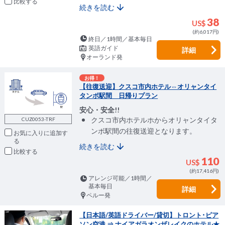
比較
続きを読む
38
US$
(約6,017円)
終日／1時間／基本毎日
英語ガイド
詳細
オーランド発
お得！
【往復送迎】クスコ市内ホテル⇔オリャンタイ
タンボ駅間 日帰りプラン
安心・安全!!
クスコ市内ホテルホからオリャンタイタ
CUZ0053-TRF
ンボ駅間の往復送迎となります。
お気に入りに追加
続きを読む
比較
110
US$
(約17,416円)
アレンジ可能／1時間／
基本毎日
詳細
ペルー発
【日本語/英語ドライバー/貸切】トロント･ピア
ソン空港 ⇒ ナイアガラオンザレイクのホテル★