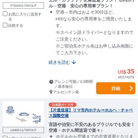
ル⇔空港 安心の専用車プラン！
FTE0005-TRFOUT
空港⇔市内はおよそ30分ほど。
お気に入りに追加
HISなら安心の専用車をご用意いたしま
す。
比較
※スペイン語ドライバーとなりますので
ご注意ください。
※ご宿泊先ホテル名はお申し込み画面に
てご入力下さい。
続きを読む
35
US$
(約5,542円)
アレンジ可能／0.5時間
／基本毎日
詳細
アルゼンチン発
日本語ガイド付
【片道送迎】リマ市内ホテル⇒ホルヘ・チャベ
ス国際空港
言語や治安に不安のあるブラジルでも安全！
空港・ホテル間送迎で楽々♪
LIM0016-TRFOUT
ホテルから空港までの片道送迎となりま