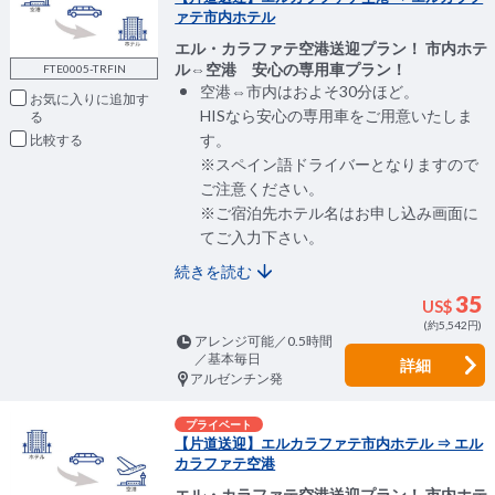
ァテ市内ホテル
エル・カラファテ空港送迎プラン！ 市内ホテ
ル⇔空港 安心の専用車プラン！
FTE0005-TRFIN
空港⇔市内はおよそ30分ほど。
お気に入りに追加
HISなら安心の専用車をご用意いたしま
す。
比較
※スペイン語ドライバーとなりますので
ご注意ください。
※ご宿泊先ホテル名はお申し込み画面に
てご入力下さい。
続きを読む
35
US$
(約5,542円)
アレンジ可能／0.5時間
／基本毎日
詳細
アルゼンチン発
プライベート
【片道送迎】エルカラファテ市内ホテル ⇒ エル
カラファテ空港
エル・カラファテ空港送迎プラン！ 市内ホテ