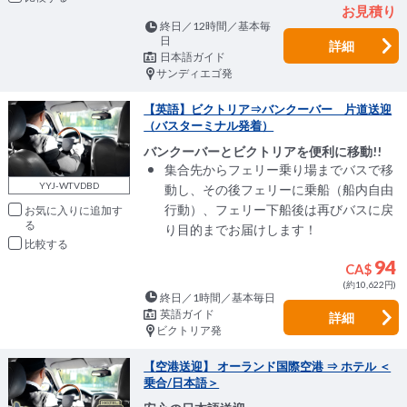
お見積り
終日／12時間／基本毎
日
詳細
日本語ガイド
サンディエゴ発
【英語】ビクトリア⇒バンクーバー 片道送迎
（バスターミナル発着）
バンクーバーとビクトリアを便利に移動!!
集合先からフェリー乗り場までバスで移
YYJ-WTVDBD
動し、その後フェリーに乗船（船内自由
行動）、フェリー下船後は再びバスに戻
お気に入りに追加
り目的までお届けします！
比較
94
CA$
(約10,622円)
終日／1時間／基本毎日
英語ガイド
詳細
ビクトリア発
【空港送迎】 オーランド国際空港 ⇒ ホテル ＜
乗合/日本語＞