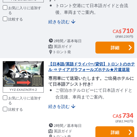
トロント空港にて日本語ガイドと合流
お気に入りに追加
後、車両までご案内。
比較
続きを読む
710
CA$
(約80,230円)
2時間／基本毎日
英語ガイド
詳細
トロント発
【日本語/英語ドライバー/貸切】トロントのホテ
ル ⇒ ナイアガラフォールズホテル★片道送迎
専用車にて送迎いたします。ご出発ホテルに
て日本語アシスト付き!
ご宿泊ホテルロビーにて日本語ガイドと
YYZ-EXALTAOTH-2
合流後、車両までご案内。
お気に入りに追加
続きを読む
比較
734
CA$
(約82,942円)
2時間／基本毎日
英語ガイド
詳細
トロント発