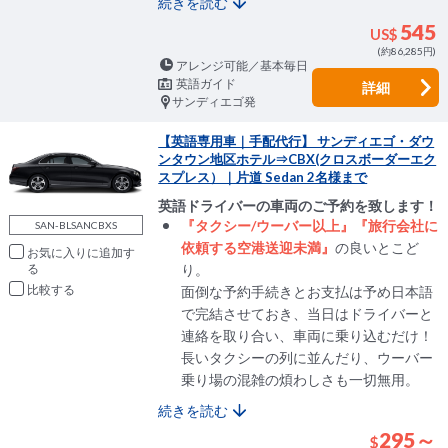
続きを読む
545
US$
(約86,285円)
アレンジ可能／基本毎日
英語ガイド
詳細
サンディエゴ発
【英語専用車｜手配代行】 サンディエゴ・ダウ
ンタウン地区ホテル⇒CBX(クロスボーダーエク
スプレス）｜片道 Sedan 2名様まで
英語ドライバーの車両のご予約を致します！
『タクシー/ウーバー以上』『旅行会社に
SAN-BLSANCBXS
依頼する空港送迎未満』
の良いとこど
お気に入りに追加
り。
比較
面倒な予約手続きとお支払は予め日本語
で完結させておき、当日はドライバーと
連絡を取り合い、車両に乗り込むだけ！
長いタクシーの列に並んだり、ウーバー
乗り場の混雑の煩わしさも一切無用。
続きを読む
295～
$