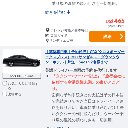
乗り場の混雑の煩わしさも一切無用。
続きを読む
465
US$
(約73,619円)
アレンジ可能／基本毎日
英語ガイド
詳細
サンディエゴ発
【英語専用車｜予約代行】CBX(クロスボーダー
エクスプレス）⇒ロサンゼルス・ダウンタウ
ン・ホテル｜片道 Sedan 2名様まで
英語ドライバー車両の予約を代行します
『タクシー/ウーバー以上』『旅行会社に
SAN-BLCBXLAXS
依頼する空港送迎未満』の良いとこど
お気に入りに追加
り。
比較
面倒な予約手続きとお支払は予め日本語
で完結させておき当日はドライバーと連
絡を取り合い、車両に乗り込むだけ！長
いタクシーの列に並んだり、ウーバー乗
り場の混雑の煩わしさも一切無用。