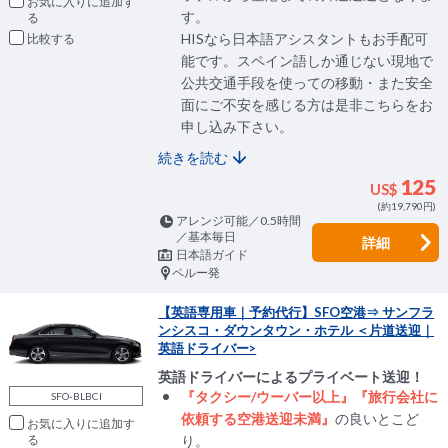
お気に入りに追加
す。
HISなら日本語アシスタントもお手配可
比較
能です。スペイン語しか通じない現地で
公共交通手段を使っての移動・また安全
面にご不安を感じる方は是非こちらをお
申し込み下さい。
続きを読む
125
US$
(約19,790円)
アレンジ可能／0.5時間
／基本毎日
詳細
日本語ガイド
ペルー発
【英語専用車｜予約代行】SFO空港⇒ サンフラ
ンシスコ・ダウンタウン・ホテル ＜片道送迎｜
英語ドライバー>
英語ドライバーによるプライベート送迎！
『タクシー/ウーバー以上』『旅行会社に
SFO-BLBCI
依頼する空港送迎未満』
の良いとこど
お気に入りに追加
り。