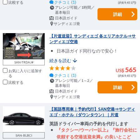
クチコミ (1)
比較
(約89,451円)
アレンジ可能／1時間／
基本毎日
詳細
日本語ガイド
サンディエゴ発
【片道送迎】サンディエゴ 各エリアホテル⇒サ
ンディエゴ空港
日本語ガイド同行なので安心！
続きを読む
SAN-TRDAJ#
565
US$
お気に入りに追加
クチコミ (1)
(約89,451円)
アレンジ可能／1～2／
比較
基本毎日
詳細
日本語ガイド
サンディエゴ発
【英語専用車｜予約代行】SAN空港⇒サンディ
エゴ・ホテル（ダウンタウン）｜片道
英語ドライバー車両の予約を代行します
『タクシー/ウーバー以上』『旅行会社に
SAN-BLBCI
依頼する空港送迎未満』の良いとこど