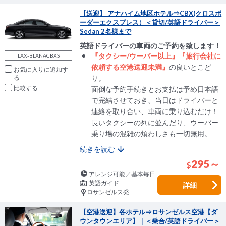
【送迎】 アナハイム地区ホテル⇒CBX(クロスボ
ーダーエクスプレス）＜貸切/英語ドライバー＞
Sedan 2名様まで
英語ドライバーの車両のご予約を致します！
『タクシー/ウーバー以上』『旅行会社に
LAX-BLANACBXS
依頼する空港送迎未満』
の良いとこど
お気に入りに追加
り。
比較
面倒な予約手続きとお支払は予め日本語
で完結させておき、当日はドライバーと
連絡を取り合い、車両に乗り込むだけ！
長いタクシーの列に並んだり、ウーバー
乗り場の混雑の煩わしさも一切無用。
続きを読む
295～
$
アレンジ可能／基本毎日
英語ガイド
詳細
ロサンゼルス発
【空港送迎】各ホテル⇒ロサンゼルス空港【ダ
ウンタウンエリア】｜＜乗合/英語ドライバー＞