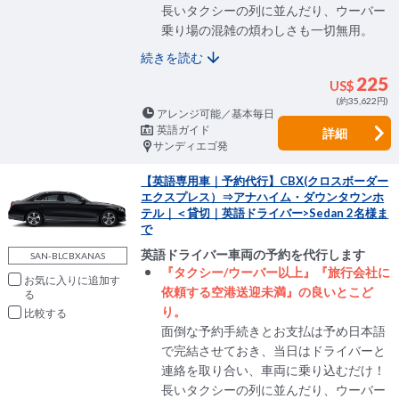
長いタクシーの列に並んだり、ウーバー
乗り場の混雑の煩わしさも一切無用。
続きを読む
225
US$
(約35,622円)
アレンジ可能／基本毎日
英語ガイド
詳細
サンディエゴ発
【英語専用車｜予約代行】CBX(クロスボーダー
エクスプレス）⇒アナハイム・ダウンタウンホ
テル｜＜貸切｜英語ドライバー>Sedan 2名様ま
で
英語ドライバー車両の予約を代行します
SAN-BLCBXANAS
『タクシー/ウーバー以上』『旅行会社に
お気に入りに追加
依頼する空港送迎未満』の良いとこど
り。
比較
面倒な予約手続きとお支払は予め日本語
で完結させておき、当日はドライバーと
連絡を取り合い、車両に乗り込むだけ！
長いタクシーの列に並んだり、ウーバー