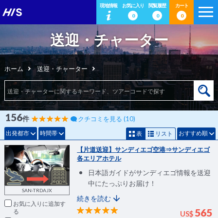
現地情報
お気に入り
閲覧履歴
カート
0
0
0
送迎・チャーター
ホーム
送迎・チャーター
156
件
クチコミを見る (10)
出発都市
時間帯
おすすめ順
表
リスト
【片道送迎】サンディエゴ空港⇒サンディエゴ
各エリアホテル
日本語ガイドがサンディエゴ情報を送迎
中にたっぷりお届け！
SAN-TRDAJX
続きを読む
お気に入りに追加
565
US$