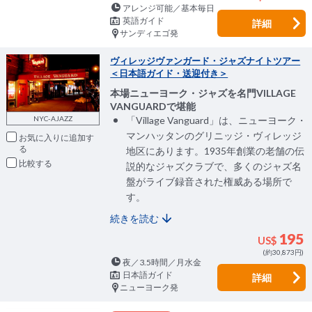
アレンジ可能／基本毎日
英語ガイド
詳細
サンディエゴ発
ヴィレッジヴァンガード・ジャズナイトツアー
＜日本語ガイド・送迎付き＞
本場ニューヨーク・ジャズを名門VILLAGE
VANGUARDで堪能
NYC-AJAZZ
「Village Vanguard」は、ニューヨーク・
マンハッタンのグリニッジ・ヴィレッジ
お気に入りに追加
地区にあります。1935年創業の老舗の伝
比較
説的なジャズクラブで、多くのジャズ名
盤がライブ録音された権威ある場所で
す。
続きを読む
195
US$
(約30,873円)
夜／3.5時間／月水金
日本語ガイド
詳細
ニューヨーク発