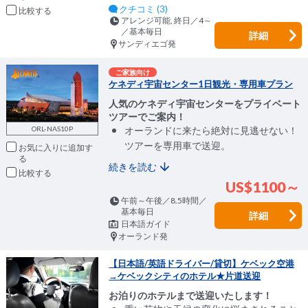
クチコミ (3)
比較
アレンジ可能, 終日／4～
／基本毎日
詳細
サンディエゴ発
ご家族向け
ケネディ宇宙センター1日観光・専用車プラン
人気のケネディ宇宙センターをプライベート
ツアーでご案内！
ORL-NAS10P
オーランドに来たら絶対に見逃せない！
ツアーを専用車で送迎。
お気に入りに追加
続きを読む
比較
US$1100～
午前～午後／8.5時間／
基本毎日
詳細
日本語ガイド
オーランド発
【日本語/英語ドライバー/貸切】ケベック空港
→ケベックシティのホテル★片道送迎
お泊りのホテルまで送迎いたします！