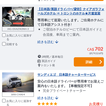
【日本語/英語ドライバー/貸切】ナイアガラフォ
ールズホテル ⇒ トロントのホテル★片道送迎
専用車にて送迎いたします。ご出発ホテルに
て日本語アシスト付き!
ご宿泊ホテルロビーにて日本語ガイドと
IAG-EXALTAONH-3
合流後、車両までご案内。
お気に入りに追加
続きを読む
比較
702
CA$
(約79,326円)
2時間／基本毎日
英語ガイド
詳細
トロント発
サンディエゴ 日本語チャーターサービス
安心の日本語ドライバーが専用車でお迎えご
案内をいたします。【車種指定不可】
完全プライベートチャーター
SAN-CHA04
続きを読む
お気に入りに追加
お見積り