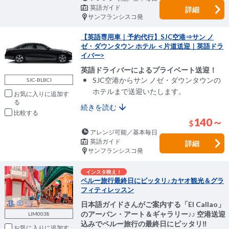
英語ガイド
詳細
サンフランシスコ発
【英語専用車｜予約代行】SJC空港⇒サン ノ
ゼ・ダウンタウン ホテル ＜片道送迎｜英語ドラ
イバー>
英語ドライバーによるプライベート送迎！
SJC空港からサン ノゼ・ダウンタウンの
SJC-BLBCI
ホテルまで送迎いたします。
お気に入りに追加
続きを読む
比較
140～
$
アレンジ可能／基本毎日
英語ガイド
詳細
サンフランシスコ発
インスタ映え！
ペルー旅行最終日にピッタリ♪カヤオ観光＆グラ
フィティレッスン
日本語ガイドさんがご案内する「El Callao」
のアーバン・アート＆ギャラリー♪♪ 空港送迎
LIM0038
込みでペルー旅行の最終日にピッタリ‼
お気に入りに追加