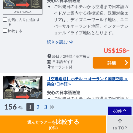
安心の日本語送迎
ご出発日のホテルから空港まで日本語ガ
ORL-TRDAJX
イドがご案内する往復送迎。送迎対象エ
リアは、ディズニーワールド地区、ユニ
お気に入りに追加
バーサルオーランド地区、インターナシ
比較
ョナルドライブ地区となります。
続きを読む
US$158~
終日／2時間／基本毎日
日本語ガイド
詳細
オーランド発
【空港送迎】 ホテル ⇒ オーランド国際空港 ＜
乗合/日本語＞
安心の日本語送迎
ご出発日のホテルから空港まで日本語ガ
ORL-TRDAJ#
イドがご案内する往復送迎。送迎対象エ
156
1
2
3
件
60件
リアは、ディズニーワールド地区、ユニ
お気に入りに追加
バーサルオーランド地区、インターナシ
比較する
選んだツアーを
比較
ョナルドライブ地区となります。
(0件)
to TOP