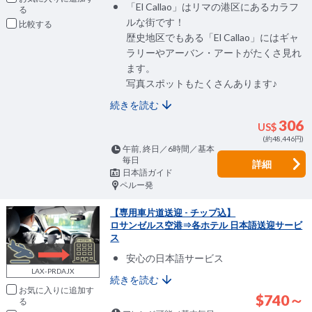
「El Callao」はリマの港区にあるカラフ
ルな街です！
比較
歴史地区でもある「El Callao」にはギャ
ラリーやアーバン・アートがたくさ見れ
ます。
写真スポットもたくさんあります♪
続きを読む
306
US$
(約48,446円)
午前, 終日／6時間／基本
毎日
詳細
日本語ガイド
ペルー発
【専用車片道送迎 - チップ込】
ロサンゼルス空港⇒各ホテル 日本語送迎サービ
ス
安心の日本語サービス
LAX-PRDAJX
続きを読む
お気に入りに追加
$740～