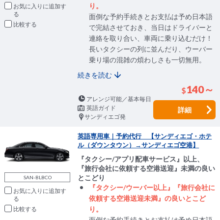
り。
お気に入りに追加
面倒な予約手続きとお支払は予め日本語
比較
で完結させておき、当日はドライバーと
連絡を取り合い、車両に乗り込むだけ！
長いタクシーの列に並んだり、ウーバー
乗り場の混雑の煩わしさも一切無用。
続きを読む
140～
$
アレンジ可能／基本毎日
英語ガイド
詳細
サンディエゴ発
英語専用車｜予約代行 【サンディエゴ・ホテ
ル（ダウンタウン）→サンディエゴ空港】
『タクシー/アプリ配車サービス』以上、
『旅行会社に依頼する空港送迎』未満の良い
とこどり
SAN-BLBCO
『タクシー/ウーバー以上』『旅行会社に
お気に入りに追加
依頼する空港送迎未満』の良いとこど
り。
比較
面倒な予約手続きとお支払は予め日本語