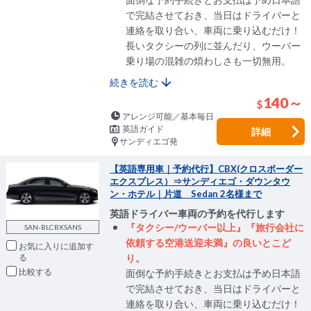
で完結させておき、当日はドライバーと
連絡を取り合い、車両に乗り込むだけ！
長いタクシーの列に並んだり、ウーバー
乗り場の混雑の煩わしさも一切無用。
続きを読む
140～
$
アレンジ可能／基本毎日
英語ガイド
詳細
サンディエゴ発
【英語専用車｜予約代行】CBX(クロスボーダー
エクスプレス）⇒サンディエゴ・ダウンタウ
ン・ホテル｜片道 Sedan 2名様まで
英語ドライバー車両の予約を代行します
『タクシー/ウーバー以上』『旅行会社に
SAN-BLCBXSANS
依頼する空港送迎未満』の良いとこど
お気に入りに追加
り。
比較
面倒な予約手続きとお支払は予め日本語
で完結させておき、当日はドライバーと
連絡を取り合い、車両に乗り込むだけ！