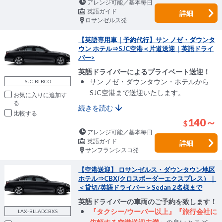
アレンジ可能／基本毎日
英語ガイド
詳細
ロサンゼルス発
【英語専用車｜予約代行】サン ノゼ・ダウンタ
ウン ホテル⇒SJC空港＜片道送迎｜英語ドライ
バー>
英語ドライバーによるプライベート送迎！
サン ノゼ・ダウンタウン・ホテルから
SJC-BLBCO
SJC空港まで送迎いたします。
お気に入りに追加
続きを読む
比較
140～
$
アレンジ可能／基本毎日
英語ガイド
詳細
サンフランシスコ発
【空港送迎】 ロサンゼルス・ダウンタウン地区
ホテル⇒CBX(クロスボーダーエクスプレス）｜
＜貸切/英語ドライバー＞Sedan 2名様まで
英語ドライバーの車両のご予約を致します！
『タクシー/ウーバー以上』『旅行会社に
LAX-BLLADCBXS