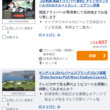
【日本語/英語ドライバー/貸切】ナイアガラフォ
ールズのホテル⇒トロント・ピアソン空港
英語ドライバーが専用車にて目的地までお送
り致します
ナイアガラホテルロビーにて日本語ガイ
IAG-EXALTAONH
ドど合流後、車両までご案内！
お気に入りに追加
続きを読む
比較
607
CA$
(約68,591円)
アレンジ可能／3時間／
基本毎日
詳細
日本語/英語ガイド
トロント発
サンディエゴからパームスプリングゴルフ送迎
【Palm Springs PGA West Stadium Course】
テレビの中で見る夢のようなコースを実際に
体験してみませんか？
砂漠地帯に突如広がる優雅なオアシスで
SAN-PSGLF
知る人ぞ知るゴルフ天国リゾート地
お気に入りに追加
続きを読む
比較