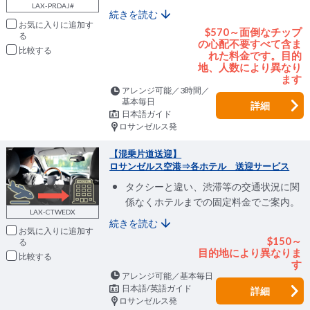
LAX-PRDAJ#
続きを読む
お気に入りに追加
$570～面倒なチップ
の心配不要すべて含ま
比較
れた料金です。目的
地、人数により異なり
ます
アレンジ可能／3時間／
基本毎日
詳細
日本語ガイド
ロサンゼルス発
【混乗片道送迎】
ロサンゼルス空港⇒各ホテル 送迎サービス
タクシーと違い、渋滞等の交通状況に関
係なくホテルまでの固定料金でご案内。
LAX-CTWEDX
続きを読む
お気に入りに追加
$150～
目的地により異なりま
比較
す
アレンジ可能／基本毎日
日本語/英語ガイド
詳細
ロサンゼルス発