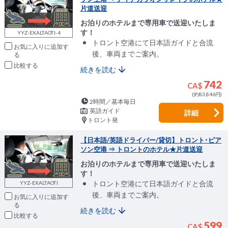
片道送迎
お泊りのホテルまで専用車で送迎いたしま
す！
YYZ-EXALTAOTI-4
トロント空港にて日本語ガイドと合流
お気に入りに追加
後、車両までご案内。
比較
続きを読む
742
CA$
(約83,846円)
2時間／基本毎日
英語ガイド
詳細
トロント発
【日本語/英語ドライバー/貸切】トロント･ピア
ソン空港 ⇒ トロントのホテル★片道送迎
お泊りのホテルまで専用車で送迎いたしま
す！
トロント空港にて日本語ガイドと合流
YYZ-EXALTAOTI
後、車両までご案内。
お気に入りに追加
続きを読む
比較
599
CA$