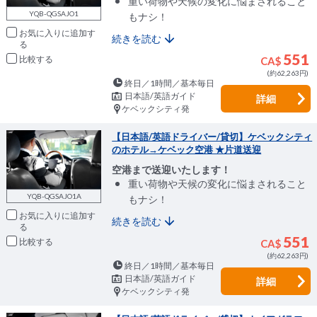
重い荷物や天候の変化に悩まされること
YQB-QGSAJO1
もナシ！
お気に入りに追加
続きを読む
551
比較
CA$
(約62,263円)
終日／1時間／基本毎日
日本語/英語ガイド
詳細
ケベックシティ発
【日本語/英語ドライバー/貸切】ケベックシティ
のホテル→ケベック空港 ★片道送迎
空港まで送迎いたします！
重い荷物や天候の変化に悩まされること
YQB-QGSAJO1A
もナシ！
お気に入りに追加
続きを読む
551
比較
CA$
(約62,263円)
終日／1時間／基本毎日
日本語/英語ガイド
詳細
ケベックシティ発