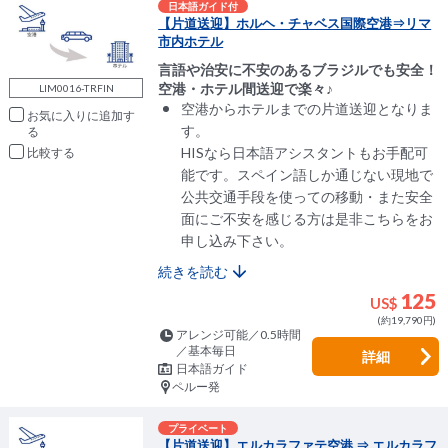
日本語ガイド付
【片道送迎】ホルヘ・チャベス国際空港⇒リマ
市内ホテル
言語や治安に不安のあるブラジルでも安全！
空港・ホテル間送迎で楽々♪
LIM0016-TRFIN
空港からホテルまでの片道送迎となりま
お気に入りに追加
す。
HISなら日本語アシスタントもお手配可
比較
能です。スペイン語しか通じない現地で
公共交通手段を使っての移動・また安全
面にご不安を感じる方は是非こちらをお
申し込み下さい。
続きを読む
125
US$
(約19,790円)
アレンジ可能／0.5時間
／基本毎日
詳細
日本語ガイド
ペルー発
プライベート
【片道送迎】エルカラファテ空港 ⇒ エルカラフ