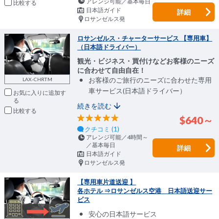
アレンジ可能／基本毎日
比較
日本語ガイド
詳細
ロサンゼルス発
ロサンゼルス・チャーターサービス 【専用車】
（日本語ドライバー）
観光・ビジネス・買付けなどお客様のニーズ
に合わせて自由自在！
お客様のご旅行のニーズに合わせた専用
LAX-CHRTM
車サービス(日本語ドライバー）
お気に入りに追加
続きを読む
比較
$640～
クチコミ (1)
アレンジ可能／4時間～
／基本毎日
詳細
日本語ガイド
ロサンゼルス発
【専用車片道送迎 】
各ホテル ⇒ロサンゼルス空港 日本語送迎サー
ビス
安心の日本語サービス