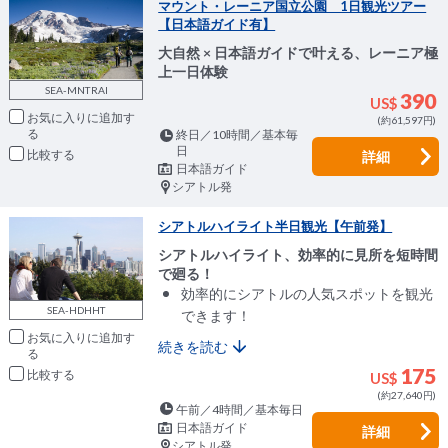
マウント・レーニア国立公園 1日観光ツアー
【日本語ガイド有】
大自然 × 日本語ガイドで叶える、レーニア極
上一日体験
SEA-MNTRAI
390
US$
お気に入りに追加
(約61,597円)
終日／10時間／基本毎
日
比較
詳細
日本語ガイド
シアトル発
シアトルハイライト半日観光【午前発】
シアトルハイライト、効率的に見所を短時間
で廻る！
効率的にシアトルの人気スポットを観光
SEA-HDHHT
できます！
お気に入りに追加
続きを読む
175
比較
US$
(約27,640円)
午前／4時間／基本毎日
日本語ガイド
詳細
シアトル発