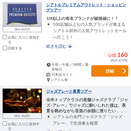
シアトルプレミアムアウトレット・ショッピン
グツアー
100以上の有名ブランドが破格値に！！
100店舗以上もの人気ブランドが集まる
SEA-OUTLT
シアトル郊外の人気アウトレットモール
へ行こう！
お気に入りに追加
続きを読む
比較
160
US$
(約25,271円)
午前～午後／5時間／基
本毎日
詳細
日本語ガイド
シアトル発
ジャズアレーと夜景ツアー
全米トップクラスの老舗ジャズクラブ「ジャ
ズ･アレー」でジャズに酔いしれた後は、夜
景を眺めながら音楽の余韻に浸りたい．．．
SEA-JAZNT
シアトルの名門ジャズクラブ「ジャズ・
アレー」で生演奏を観賞
お気に入りに追加