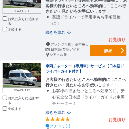
英語ドライバーで専用車もお手頃価格に！ お
客様の行きたいところへ効率的に！ここへ行
きたい・見たいをお手伝いします！
SEA-CHRTE
英語ドライバーで専用車もお手頃価格
お気に入りに追加
に！
比較
続きを読む
お見積り
アレンジ可能／基本毎日
日本語/英語ガイド
詳細
シアトル発
車両チャーター（専用車）サービス【日本語ド
ライバーガイド付き】
お客様の行きたいところへ効率的に！ここへ
行きたい・見たいをお手伝いします！
お客様の行きたいところへ効率的に、安
SEA-CHART
心安全な日本語ドライバーガイドと車両
お気に入りに追加
チャーター！
比較
続きを読む
お見積り
クチコミ (1)