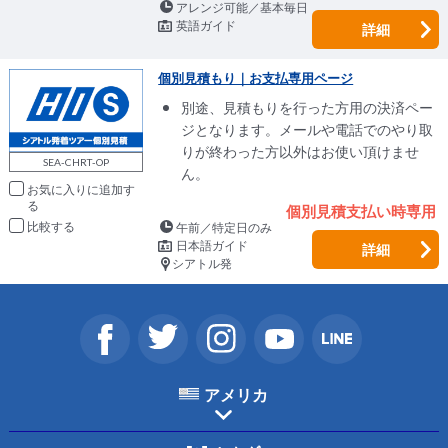
アレンジ可能／基本毎日
英語ガイド
詳細
個別見積もり｜お支払専用ページ
別途、見積もりを行った方用の決済ペー
ジとなります。メールや電話でのやり取
りが終わった方以外はお使い頂けませ
SEA-CHRT-OP
ん。
お気に入りに追加
個別見積支払い時専用
比較
午前／特定日のみ
日本語ガイド
詳細
シアトル発
アメリカ