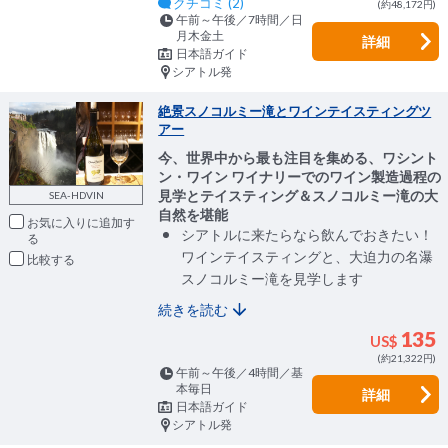
クチコミ (2)
(約48,172円)
午前～午後／7時間／日
月木金土
詳細
日本語ガイド
シアトル発
絶景スノコルミー滝とワインテイスティングツ
アー
今、世界中から最も注目を集める、ワシント
ン・ワイン ワイナリーでのワイン製造過程の
見学とテイスティング＆スノコルミー滝の大
SEA-HDVIN
自然を堪能
お気に入りに追加
シアトルに来たらなら飲んでおきたい！
ワインテイスティングと、大迫力の名瀑
比較
スノコルミー滝を見学します
続きを読む
135
US$
(約21,322円)
午前～午後／4時間／基
本毎日
詳細
日本語ガイド
シアトル発