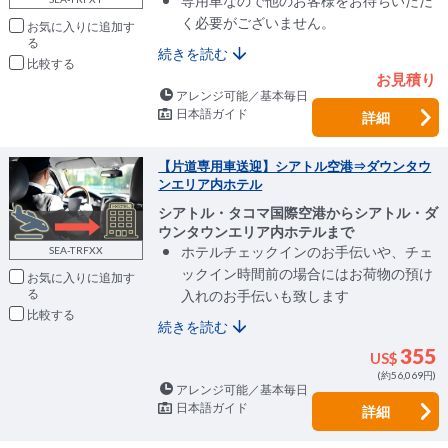
専用車なので他のお客様をお待ちいただ
く必要がございません。
お気に入りに追加
続きを読む
比較
お見積り
アレンジ可能／基本毎日
日本語ガイド
詳細
【片道専用車送迎】シアトル空港⇒ダウンタウ
ンエリア内ホテル
シアトル・タコマ国際空港からシアトル・ダ
ウンタウンエリア内ホテルまで
ホテルチェックインのお手伝いや、チェ
SEA-TRFXX
ックイン時間前の場合にはお荷物の預け
お気に入りに追加
入れのお手伝いも致します
比較
続きを読む
355
US$
(約56,069円)
アレンジ可能／基本毎日
日本語ガイド
詳細