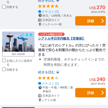
続きを読む
270
比較
US$
クチコミ (1)
(約30,459円)
終日／12時間／月木土
日本語ガイド
詳細
バンクーバー発
シアトル初めての方
シアトル半日市内観光【空港発】
『はじめてのシアトル』の方にぴったり！空
港発で安心＆到着日の朝からたっぷり観光で
きる
SEA-HDAIR
空港到着後、ホテルチェックインまでの
お気に入りに追加
時間を有効に使えます。
比較
続きを読む
240
US$
クチコミ (1)
(約37,906円)
午前～午後／4時間／基
本毎日
詳細
日本語ガイド
シアトル発