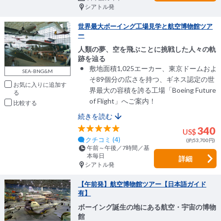
シアトル発
世界最大ボーイング工場見学と航空博物館ツア
ー
人類の夢、空を飛ぶことに挑戦した人々の軌
跡を辿る
敷地面積1,025エーカー、東京ドームおよ
SEA-BNG&M
そ89個分の広さを持つ、ギネス認定の世
お気に入りに追加
界最大の容積を誇る工場「Boeing Future
of Flight」へご案内！
比較
続きを読む
340
US$
クチコミ (4)
(約53,700円)
午前～午後／7時間／基
本毎日
詳細
シアトル発
【午前発】航空博物館ツアー【日本語ガイド
有】
ボーイング誕生の地にある航空・宇宙の博物
館