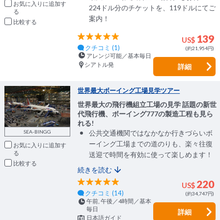
お気に入りに追加
224ドル分のチケットを、119ドルにてご
案内！
比較
139
US$
クチコミ (1)
(約21,954円)
アレンジ可能／基本毎日
シアトル発
詳細
世界最大ボーイング工場見学ツアー
世界最大の飛行機組立工場の見学 話題の新世
代飛行機、ボーイング777の製造工程も見ら
れる!
SEA-BINGG
公共交通機関ではなかなか行きづらいボ
ーイング工場までの道のりも、楽々往復
お気に入りに追加
送迎で時間を有効に使って楽しめます！
比較
続きを読む
220
US$
クチコミ (14)
(約34,747円)
午前, 午後／4時間／基本
毎日
詳細
日本語ガイド