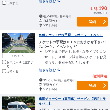
続きを読む
比較
190
US$
(約30,009円)
夜／4時間／基本毎日
日本語ガイド
詳細
シアトル発
各種チケット代行手配 スポーツ・イベント
チケットの手配はＨＩＳにおまかせ下さい！
スポーツ。イベントなど
シアトルで行われる様々なライブやコン
SEA-SPTKT
サート、スポーツ試合等のチケットお見
積もり、個別手配いたします
お気に入りに追加
続きを読む
比較
個別見積
アレンジ可能／基本毎日
英語ガイド
詳細
シアトル発
車両チャーター（専用車）サービス【英語ドラ
イバー】