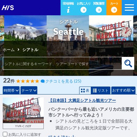
現地情報
お気に入り
閲覧履歴
カート
0
0
0
シアトル
Seattle
ホーム
シアトル
22
件
クチコミを見る (25)
おすすめ順
時間帯
テーマ
表
リスト
【日本語】大満足シアトル観光ツアー
バンクーバーから最も近いアメリカの主要都
市シアトルへ行ってみよう！
シアトルの見どころを１日で全部回る大
YVR-CJSDT
満足のシアトル観光決定版ツアーです。
お気に入りに追加