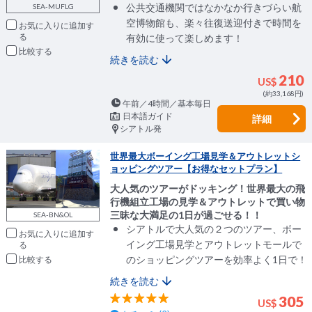
公共交通機関ではなかなか行きづらい航
SEA-MUFLG
空博物館も、楽々往復送迎付きで時間を
お気に入りに追加
有効に使って楽しめます！
比較
続きを読む
210
US$
(約33,168円)
午前／4時間／基本毎日
日本語ガイド
詳細
シアトル発
世界最大ボーイング工場見学＆アウトレットシ
ョッピングツアー【お得なセットプラン】
大人気のツアーがドッキング！世界最大の飛
行機組立工場の見学＆アウトレットで買い物
三昧な大満足の1日が過ごせる！！
SEA-BN&OL
シアトルで大人気の２つのツアー、ボー
お気に入りに追加
イング工場見学とアウトレットモールで
のショッピングツアーを効率よく1日で！
比較
続きを読む
305
US$