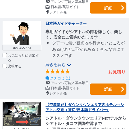
アレンジ可能／基本毎日
日本語/英語ガイド
詳細
シアトル発
日本語ガイドチャーター
専用ガイドがシアトルの街を詳しく、楽し
く、安全にご案内いたします！
ツアーに無い観光地や行きたいところが
SEA-GDCHRT
あるけれど…不安もある！ そんな方にオ
ススメです
お気に入りに追加
続きを読む
比較
お見積り
クチコミ (1)
アレンジ可能／基本毎日
日本語/英語ガイド
詳細
シアトル発
【空港送迎】ダウンタウンエリア内ホテル⇒シ
アトル空港＜貸切/日本語ドライバー>
シアトル・ダウンタウンエリア内ホテルから
シアトル・タコマ国際空港まで
SEA-TRFXY