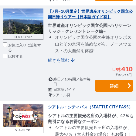
【7月~10月限定】世界遺産オリンピック国立公
園日帰りツアー【日本語ガイド有】
世界遺産オリンピック国立公園~ハリケーン
リッジ・クレセントレーク編~
オリンピック国立公園の主峰オリンポス
SEA-OLYMP
山とその氷河を眺めながら、ノースウェ
お気に入りに追加
ストの大自然を体感!
比較
続きを読む
410
US$
(約64,756円)
終日／10時間／基本毎
日
詳細
日本語ガイド
シアトル発
シアトル・シティパス（SEATTLE CITY PASS）
シアトルの主要観光名所の入場料が、47％も
割引になるお得なクーポン
シアトルの主要観光５ヶ所の入場料が、
SEA-CTYPS
最大47％（大人料金の場合）もお得！！